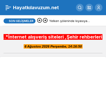
18 ŞEKEREVLERİ HATTI .
Hayatkılavuzum.net
0
Paylaş
HAFTAİÇİ
Yelken şöleninde kıyasıya
SON GELIŞMELER
mücadele başlıyor
alışveriş siteleri ,Şehir rehberleri , Belediy