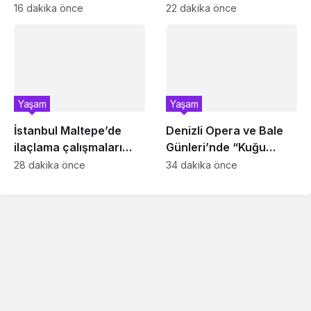
Farkındalık Çalıştayı
Esentepeliler’i dinledi
16 dakika önce
22 dakika önce
Yaşam
Yaşam
İstanbul Maltepe’de
Denizli Opera ve Bale
ilaçlama çalışmaları
Günleri’nde “Kuğu
sürüyor
Gölü” büyüsü
28 dakika önce
34 dakika önce