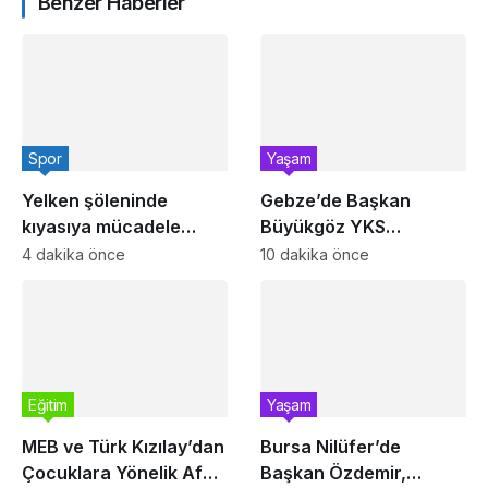
Benzer Haberler
Spor
Yaşam
Yelken şöleninde
Gebze’de Başkan
kıyasıya mücadele
Büyükgöz YKS
başlıyor
şampiyonlarını ağırladı
4 dakika önce
10 dakika önce
Eğitim
Yaşam
MEB ve Türk Kızılay’dan
Bursa Nilüfer’de
Çocuklara Yönelik Afet
Başkan Özdemir,