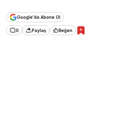
Google'da Abone Ol
0
Paylaş
Beğen