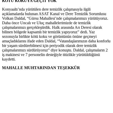
KÖTÜ KOKUYA GEÇİT YOK
Konyaaltı’nda yürütülen dere temizlik çalışmasıyla ilgili
açıklamalarda bulunan ASAT Kanal ve Dere Temizlik Sorumlusu
Volkan Daldal, “Gürsu Mahallesi’nde çalışmalarımızı yürütüyoruz.
Daha önce Uncalı ve Uluç mahallelerimizde de temizlik
çalışmalarımızı gerçekleştirdik. Halk arasında Arı Deresi olarak
bilinen bölgede kapsamlı bir temizlik yapıyoruz” dedi. Yaz
sezonuyla birlikte kötü koku ve görüntünün önüne geçmeyi
amaçladıklarını ifade eden Daldal, “Vatandaşlarımızın daha konforlu
bir yaşam sürdürebilmesi için periyodik olarak dere temizlik
çalışmalarımızı sürdürüyoruz” diye konuştu. Daldal, çalışmaların 2
iş makinesi ve 7 personelin desteğiyle titizlikle yürütüldüğünü
kaydetti.
MAHALLE MUHTARINDAN TEŞEKKÜR