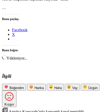
…
Bunu paylaş:
Facebook
X
Bunu beğen:
Yükleniyor...
İlgili
Beğendim
Harika
Haha
Vay
Üzgün
Kızgın
Antalya Konyaaltı’nda kapsamlı kanal temizliği