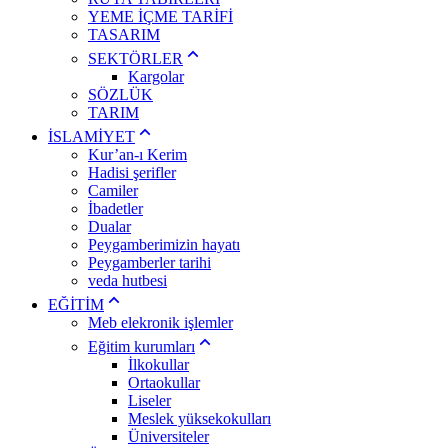
YEME İÇME TARİFİ
TASARIM
SEKTÖRLER
Kargolar
SÖZLÜK
TARIM
İSLAMİYET
Kur’an-ı Kerim
Hadisi şerifler
Camiler
İbadetler
Dualar
Peygamberimizin hayatı
Peygamberler tarihi
veda hutbesi
EĞİTİM
Meb elekronik işlemler
Eğitim kurumları
İlkokullar
Ortaokullar
Liseler
Meslek yüksekokulları
Üniversiteler