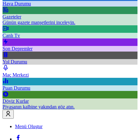
Hava Durumu
Gazeteler
Günün gazete manşetlerini inceleyin.
Canlı Tv
Son Depremler
Yol Durumu
Maç Merkezi
Puan Durumu
Döviz Kurlar
Piyasanın kalbine yakından göz atın.
Menü Oluştur