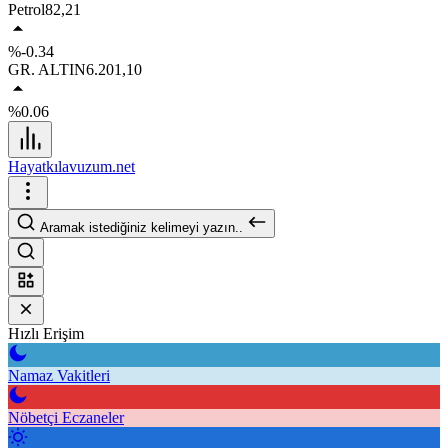
Petrol
82,21
%-0.34
GR. ALTIN
6.201,10
%0.06
Hayatkılavuzum.net
Aramak istediğiniz kelimeyi yazın..
Hızlı Erişim
Namaz Vakitleri
Nöbetçi Eczaneler