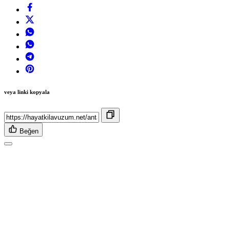
veya linki kopyala
Beğen