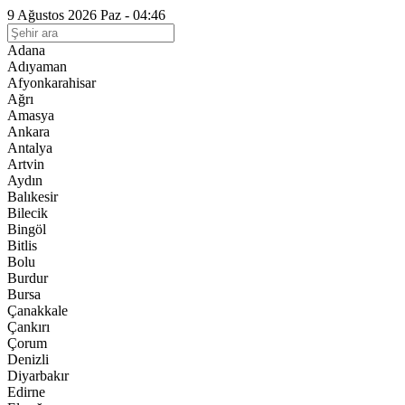
9 Ağustos 2026 Paz - 04:46
Adana
Adıyaman
Afyonkarahisar
Ağrı
Amasya
Ankara
Antalya
Artvin
Aydın
Balıkesir
Bilecik
Bingöl
Bitlis
Bolu
Burdur
Bursa
Çanakkale
Çankırı
Çorum
Denizli
Diyarbakır
Edirne