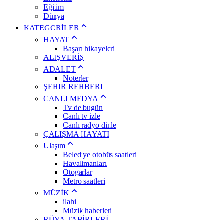
Eğitim
Dünya
KATEGORİLER
HAYAT
Başarı hikayeleri
ALIŞVERİŞ
ADALET
Noterler
ŞEHİR REHBERİ
CANLI MEDYA
Tv de bugün
Canlı tv izle
Canlı radyo dinle
ÇALIŞMA HAYATI
Ulaşım
Belediye otobüs saatleri
Havalimanları
Otogarlar
Metro saatleri
MÜZİK
ilahi
Müzik haberleri
RÜYA TABİRLERİ