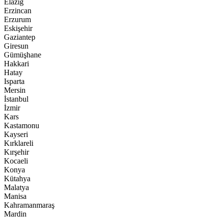
Elazığ
Erzincan
Erzurum
Eskişehir
Gaziantep
Giresun
Gümüşhane
Hakkari
Hatay
Isparta
Mersin
İstanbul
İzmir
Kars
Kastamonu
Kayseri
Kırklareli
Kırşehir
Kocaeli
Konya
Kütahya
Malatya
Manisa
Kahramanmaraş
Mardin