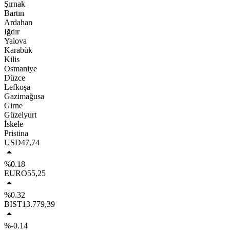
Şırnak
Bartın
Ardahan
Iğdır
Yalova
Karabük
Kilis
Osmaniye
Düzce
Lefkoşa
Gazimağusa
Girne
Güzelyurt
İskele
Pristina
USD
47,74
%0.18
EURO
55,25
%0.32
BIST
13.779,39
%-0.14