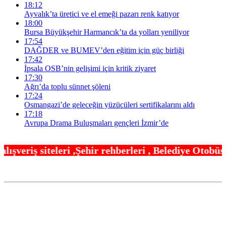
18:12
Ayvalık’ta üretici ve el emeği pazarı renk katıyor
18:00
Bursa Büyükşehir Harmancık’ta da yolları yeniliyor
17:54
DAĞDER ve BUMEV’den eğitim için güç birliği
17:42
İpsala OSB’nin gelişimi için kritik ziyaret
17:30
Ağrı’da toplu sünnet şöleni
17:24
Osmangazi’de geleceğin yüzücüleri sertifikalarını aldı
17:18
Avrupa Drama Buluşmaları gençleri İzmir’de
hir rehberleri , Belediye Otobüs,Metro,Tren saatle