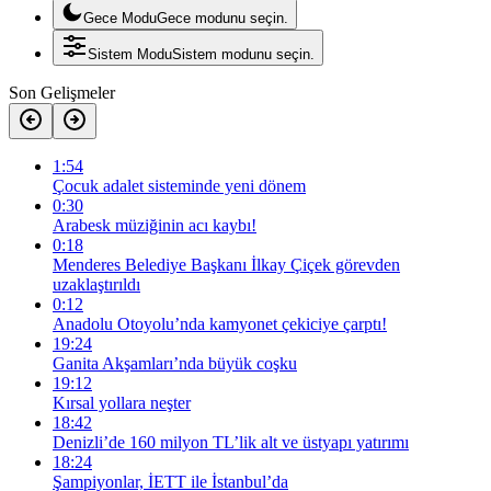
Gece Modu
Gece modunu seçin.
Sistem Modu
Sistem modunu seçin.
Son Gelişmeler
1:54
Çocuk adalet sisteminde yeni dönem
0:30
Arabesk müziğinin acı kaybı!
0:18
Menderes Belediye Başkanı İlkay Çiçek görevden
uzaklaştırıldı
0:12
Anadolu Otoyolu’nda kamyonet çekiciye çarptı!
19:24
Ganita Akşamları’nda büyük coşku
19:12
Kırsal yollara neşter
18:42
Denizli’de 160 milyon TL’lik alt ve üstyapı yatırımı
18:24
Şampiyonlar, İETT ile İstanbul’da