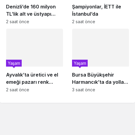
Denizli’de 160 milyon
Şampiyonlar, İETT ile
TL’lik alt ve üstyapı
İstanbul’da
yatırımı
2 saat önce
2 saat önce
Yaşam
Yaşam
Ayvalık’ta üretici ve el
Bursa Büyükşehir
emeği pazarı renk
Harmancık’ta da yolları
katıyor
yeniliyor
2 saat önce
3 saat önce