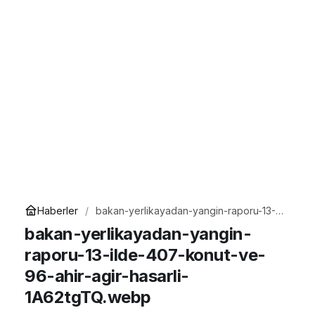
Haberler
bakan-yerlikayadan-yangin-raporu-13-
ilde-407-konut-ve-96-ahir-agir-hasarli-
bakan-yerlikayadan-yangin-
1A62tgTQ.webp
raporu-13-ilde-407-konut-ve-
96-ahir-agir-hasarli-
1A62tgTQ.webp