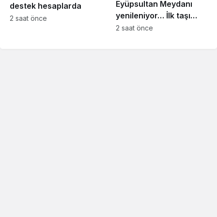
Eyüpsultan Meydanı
destek hesaplarda
yenileniyor… İlk taşı
2 saat önce
Nuri Aslan koydu
2 saat önce