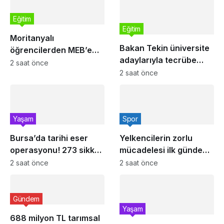
Eğitim
Eğitim
Moritanyalı
Bakan Tekin üniversite
öğrencilerden MEB’e
adaylarıyla tecrübe
ziyaret
2 saat önce
paylaştı
2 saat önce
Yaşam
Spor
Bursa’da tarihi eser
Yelkencilerin zorlu
operasyonu! 273 sikke
mücadelesi ilk günde
ve 18 obje ele geçirildi
nefes kesti
2 saat önce
2 saat önce
Gündem
Yaşam
688 milyon TL tarımsal