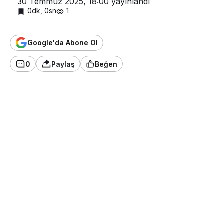
30 Temmuz 2025, 18:00
yayınlandı
0dk, 0sn
1
Google'da Abone Ol
0
Paylaş
Beğen