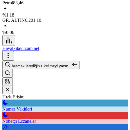
Petrol
83,46
%1.18
GR. ALTIN
6.201,10
%0.06
Hayatkılavuzum.net
Aramak istediğiniz kelimeyi yazın..
Hızlı Erişim
Namaz Vakitleri
Nöbetçi Eczaneler