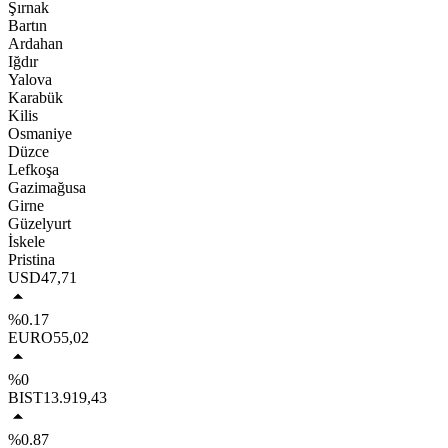
Şırnak
Bartın
Ardahan
Iğdır
Yalova
Karabük
Kilis
Osmaniye
Düzce
Lefkoşa
Gazimağusa
Girne
Güzelyurt
İskele
Pristina
USD
47,71
%0.17
EURO
55,02
%0
BIST
13.919,43
%0.87