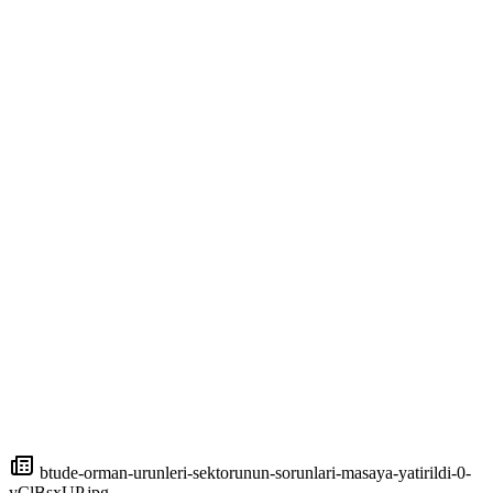
btude-orman-urunleri-sektorunun-sorunlari-masaya-yatirildi-0-
yClBsxUP.jpg