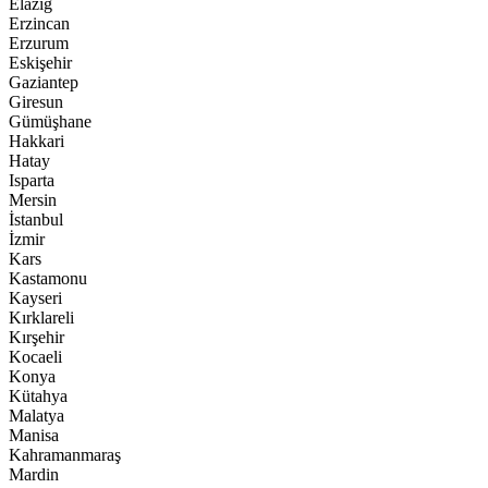
Elazığ
Erzincan
Erzurum
Eskişehir
Gaziantep
Giresun
Gümüşhane
Hakkari
Hatay
Isparta
Mersin
İstanbul
İzmir
Kars
Kastamonu
Kayseri
Kırklareli
Kırşehir
Kocaeli
Konya
Kütahya
Malatya
Manisa
Kahramanmaraş
Mardin