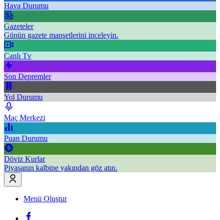
Hava Durumu
Gazeteler
Günün gazete manşetlerini inceleyin.
Canlı Tv
Son Depremler
Yol Durumu
Maç Merkezi
Puan Durumu
Döviz Kurlar
Piyasanın kalbine yakından göz atın.
Menü Oluştur