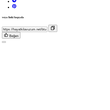
veya linki kopyala
Beğen