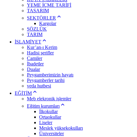
YEME İÇME TARİFİ
TASARIM
SEKTÖRLER
Kargolar
SÖZLÜK
TARIM
İSLAMİYET
Kur’an-ı Kerim
Hadisi şerifler
Camiler
İbadetler
Dualar
Peygamberimizin hayatı
Peygamberler tarihi
veda hutbesi
EĞİTİM
Meb elekronik işlemler
Eğitim kurumları
İlkokullar
Ortaokullar
Liseler
Meslek yüksekokulları
Üniversiteler