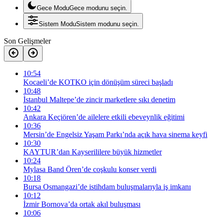
Gece Modu
Gece modunu seçin.
Sistem Modu
Sistem modunu seçin.
Son Gelişmeler
10:54
Kocaeli’de KOTKO için dönüşüm süreci başladı
10:48
İstanbul Maltepe’de zincir marketlere sıkı denetim
10:42
Ankara Keçiören’de ailelere etkili ebeveynlik eğitimi
10:36
Mersin’de Engelsiz Yaşam Parkı’nda açık hava sinema keyfi
10:30
KAYTUR’dan Kayserililere büyük hizmetler
10:24
Mylasa Band Ören’de coşkulu konser verdi
10:18
Bursa Osmangazi’de istihdam buluşmalarıyla iş imkanı
10:12
İzmir Bornova’da ortak akıl buluşması
10:06