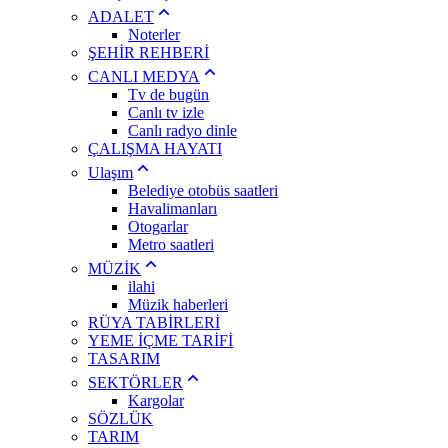
ADALET
Noterler
ŞEHİR REHBERİ
CANLI MEDYA
Tv de bugün
Canlı tv izle
Canlı radyo dinle
ÇALIŞMA HAYATI
Ulaşım
Belediye otobüs saatleri
Havalimanları
Otogarlar
Metro saatleri
MÜZİK
ilahi
Müzik haberleri
RÜYA TABİRLERİ
YEME İÇME TARİFİ
TASARIM
SEKTÖRLER
Kargolar
SÖZLÜK
TARIM