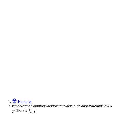
Haberler
btude-orman-urunleri-sektorunun-sorunlari-masaya-yatirildi-0-
yClBsxUP.jpg