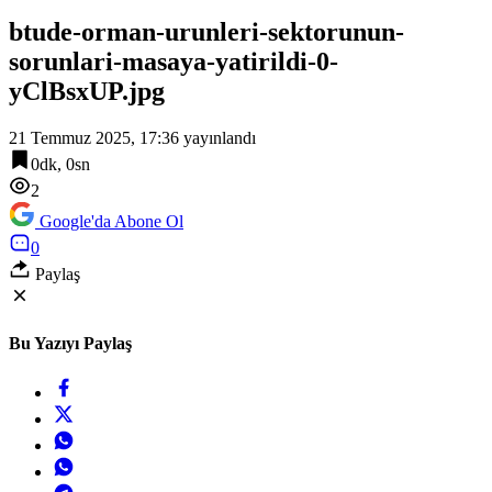
btude-orman-urunleri-sektorunun-
sorunlari-masaya-yatirildi-0-
yClBsxUP.jpg
21 Temmuz 2025, 17:36
yayınlandı
0dk, 0sn
2
Google'da Abone Ol
0
Paylaş
Bu Yazıyı Paylaş