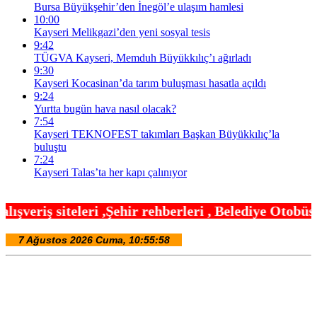
Bursa Büyükşehir’den İnegöl’e ulaşım hamlesi
10:00
Kayseri Melikgazi’den yeni sosyal tesis
9:42
TÜGVA Kayseri, Memduh Büyükkılıç’ı ağırladı
9:30
Kayseri Kocasinan’da tarım buluşması hasatla açıldı
9:24
Yurtta bugün hava nasıl olacak?
7:54
Kayseri TEKNOFEST takımları Başkan Büyükkılıç’la
buluştu
7:24
Kayseri Talas’ta her kapı çalınıyor
hir rehberleri , Belediye Otobüs,Metro,Tren saatle