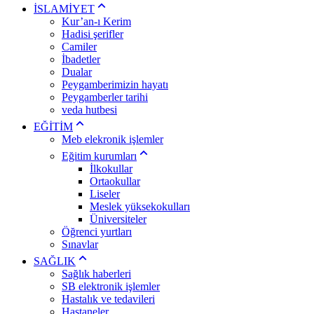
İSLAMİYET
Kur’an-ı Kerim
Hadisi şerifler
Camiler
İbadetler
Dualar
Peygamberimizin hayatı
Peygamberler tarihi
veda hutbesi
EĞİTİM
Meb elekronik işlemler
Eğitim kurumları
İlkokullar
Ortaokullar
Liseler
Meslek yüksekokulları
Üniversiteler
Öğrenci yurtları
Sınavlar
SAĞLIK
Sağlık haberleri
SB elektronik işlemler
Hastalık ve tedavileri
Hastaneler