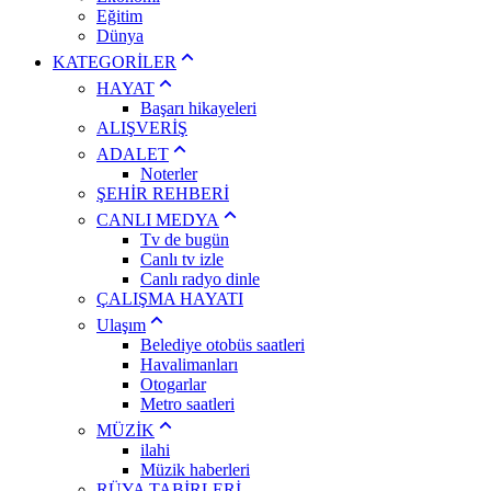
Eğitim
Dünya
KATEGORİLER
HAYAT
Başarı hikayeleri
ALIŞVERİŞ
ADALET
Noterler
ŞEHİR REHBERİ
CANLI MEDYA
Tv de bugün
Canlı tv izle
Canlı radyo dinle
ÇALIŞMA HAYATI
Ulaşım
Belediye otobüs saatleri
Havalimanları
Otogarlar
Metro saatleri
MÜZİK
ilahi
Müzik haberleri
RÜYA TABİRLERİ