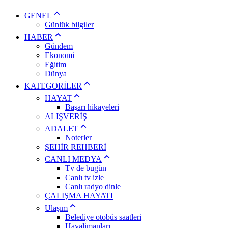
GENEL
Günlük bilgiler
HABER
Gündem
Ekonomi
Eğitim
Dünya
KATEGORİLER
HAYAT
Başarı hikayeleri
ALIŞVERİŞ
ADALET
Noterler
ŞEHİR REHBERİ
CANLI MEDYA
Tv de bugün
Canlı tv izle
Canlı radyo dinle
ÇALIŞMA HAYATI
Ulaşım
Belediye otobüs saatleri
Havalimanları