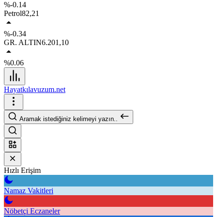
%-0.14
Petrol
82,21
%-0.34
GR. ALTIN
6.201,10
%0.06
Hayatkılavuzum.net
Aramak istediğiniz kelimeyi yazın..
Hızlı Erişim
Namaz Vakitleri
Nöbetçi Eczaneler