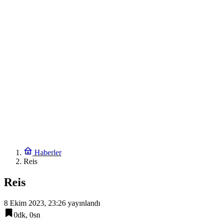
Avrupa Drama Buluşmaları gençleri İzmir’de
17:12
Toplu taşımaya sıkı denetim
17:06
Emekli Kafe’de kuaför ve berber hizmeti başladı
17:00
Minik Hazar Ali, ilk kez “anne” dedi
16:54
Esnaf odalarından ortak açıklama
19:24
Ganita Akşamları’nda büyük coşku
19:12
Kırsal yollara neşter
Haberler
Reis
Reis
8 Ekim 2023, 23:26
yayınlandı
0dk, 0sn