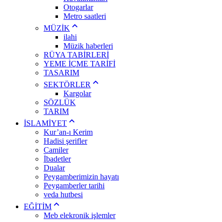
Otogarlar
Metro saatleri
MÜZİK
ilahi
Müzik haberleri
RÜYA TABİRLERİ
YEME İÇME TARİFİ
TASARIM
SEKTÖRLER
Kargolar
SÖZLÜK
TARIM
İSLAMİYET
Kur’an-ı Kerim
Hadisi şerifler
Camiler
İbadetler
Dualar
Peygamberimizin hayatı
Peygamberler tarihi
veda hutbesi
EĞİTİM
Meb elekronik işlemler