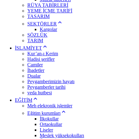
RÜYA TABİRLERİ
YEME İÇME TARİFİ
TASARIM
SEKTÖRLER
Kargolar
SÖZLÜK
TARIM
İSLAMİYET
Kur’an-ı Kerim
Hadisi şerifler
Camiler
İbadetler
Dualar
Peygamberimizin hayatı
Peygamberler tarihi
veda hutbesi
EĞİTİM
Meb elekronik işlemler
Eğitim kurumları
İlkokullar
Ortaokullar
Liseler
Meslek yüksekokulları