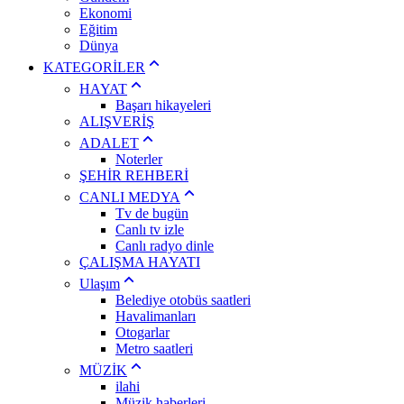
Ekonomi
Eğitim
Dünya
KATEGORİLER
HAYAT
Başarı hikayeleri
ALIŞVERİŞ
ADALET
Noterler
ŞEHİR REHBERİ
CANLI MEDYA
Tv de bugün
Canlı tv izle
Canlı radyo dinle
ÇALIŞMA HAYATI
Ulaşım
Belediye otobüs saatleri
Havalimanları
Otogarlar
Metro saatleri
MÜZİK
ilahi
Müzik haberleri