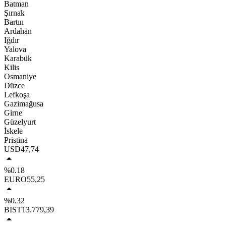
Batman
Şırnak
Bartın
Ardahan
Iğdır
Yalova
Karabük
Kilis
Osmaniye
Düzce
Lefkoşa
Gazimağusa
Girne
Güzelyurt
İskele
Pristina
USD
47,74
%0.18
EURO
55,25
%0.32
BIST
13.779,39