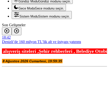
Gündüz Modu
Gündüz modunu seçin.
Gece Modu
Gece modunu seçin.
Sistem Modu
Sistem modunu seçin.
Son Gelişmeler
18:42
Denizli’de 160 milyon TL’lik alt ve üstyapı yatırımı
18:24
Şehir rehberleri , Belediye Otobüs,Metro,Tren saat
Şampiyonlar, İETT ile İstanbul’da
18:12
Ayvalık’ta üretici ve el emeği pazarı renk katıyor
18:00
Bursa Büyükşehir Harmancık’ta da yolları yeniliyor
17:54
DAĞDER ve BUMEV’den eğitim için güç birliği
17:42
İpsala OSB’nin gelişimi için kritik ziyaret
17:30
Ağrı’da toplu sünnet şöleni
17:24
Osmangazi’de geleceğin yüzücüleri sertifikalarını aldı
17:18