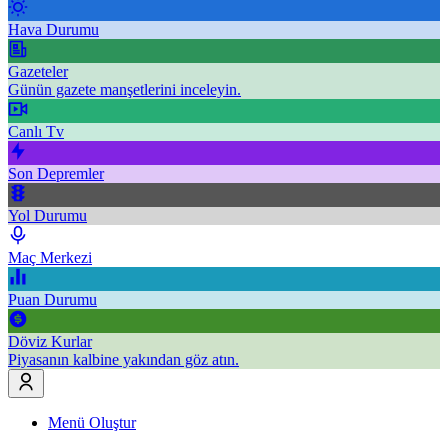
Hava Durumu
Gazeteler
Günün gazete manşetlerini inceleyin.
Canlı Tv
Son Depremler
Yol Durumu
Maç Merkezi
Puan Durumu
Döviz Kurlar
Piyasanın kalbine yakından göz atın.
Menü Oluştur