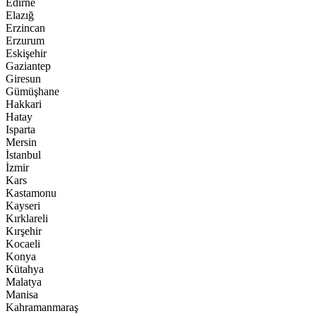
Edirne
Elazığ
Erzincan
Erzurum
Eskişehir
Gaziantep
Giresun
Gümüşhane
Hakkari
Hatay
Isparta
Mersin
İstanbul
İzmir
Kars
Kastamonu
Kayseri
Kırklareli
Kırşehir
Kocaeli
Konya
Kütahya
Malatya
Manisa
Kahramanmaraş