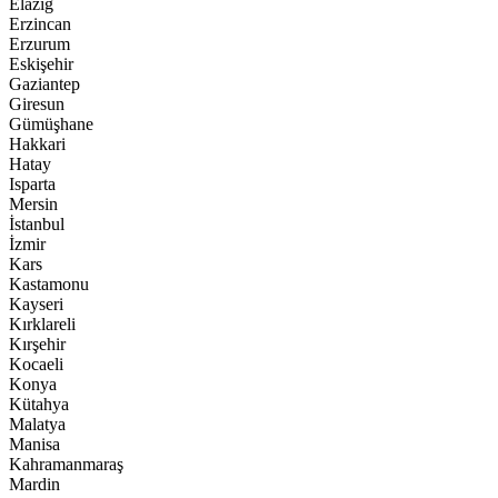
Elazığ
Erzincan
Erzurum
Eskişehir
Gaziantep
Giresun
Gümüşhane
Hakkari
Hatay
Isparta
Mersin
İstanbul
İzmir
Kars
Kastamonu
Kayseri
Kırklareli
Kırşehir
Kocaeli
Konya
Kütahya
Malatya
Manisa
Kahramanmaraş
Mardin