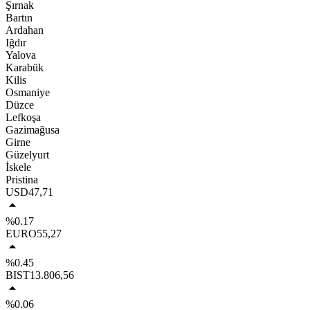
Şırnak
Bartın
Ardahan
Iğdır
Yalova
Karabük
Kilis
Osmaniye
Düzce
Lefkoşa
Gazimağusa
Girne
Güzelyurt
İskele
Pristina
USD
47,71
%0.17
EURO
55,27
%0.45
BIST
13.806,56
%0.06