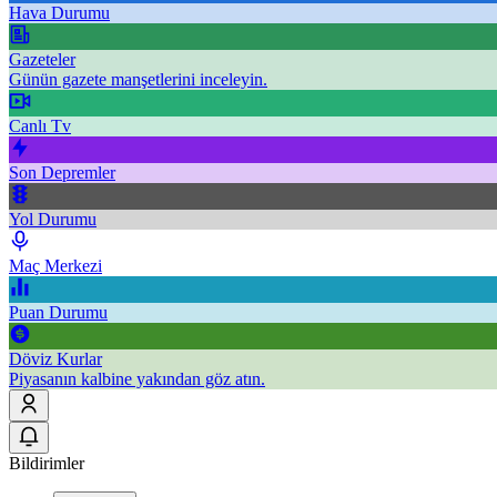
Hava Durumu
Gazeteler
Günün gazete manşetlerini inceleyin.
Canlı Tv
Son Depremler
Yol Durumu
Maç Merkezi
Puan Durumu
Döviz Kurlar
Piyasanın kalbine yakından göz atın.
Bildirimler