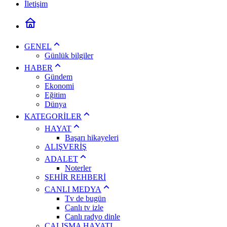
İletişim
GENEL
Günlük bilgiler
HABER
Gündem
Ekonomi
Eğitim
Dünya
KATEGORİLER
HAYAT
Başarı hikayeleri
ALIŞVERİŞ
ADALET
Noterler
ŞEHİR REHBERİ
CANLI MEDYA
Tv de bugün
Canlı tv izle
Canlı radyo dinle
ÇALIŞMA HAYATI