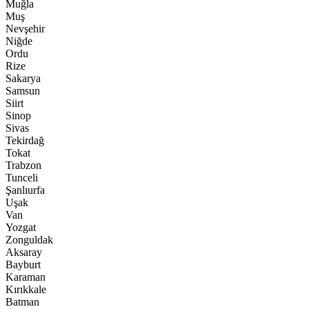
Muğla
Muş
Nevşehir
Niğde
Ordu
Rize
Sakarya
Samsun
Siirt
Sinop
Sivas
Tekirdağ
Tokat
Trabzon
Tunceli
Şanlıurfa
Uşak
Van
Yozgat
Zonguldak
Aksaray
Bayburt
Karaman
Kırıkkale
Batman