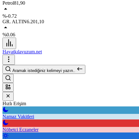
Petrol
81,90
%-0.72
GR. ALTIN
6.201,10
%0.06
Hayatkılavuzum.net
Aramak istediğiniz kelimeyi yazın..
Hızlı Erişim
Namaz Vakitleri
Nöbetçi Eczaneler