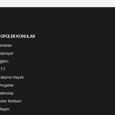
POPÜLER KONULAR
oterler
slamiyet
ğitim
PTT
alışma Hayatı
togarlar
eknoloji
ehir Rehberi
laşım