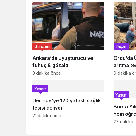
Gündem
Yaşam
Ankara’da uyuşturucu ve
Ordu’da 
fuhuş 8 gözaltı
arıtma te
3 dakika önce
9 dakika ö
Yaşam
Yaşam
Derince’ye 120 yataklı sağlık
Bursa Yıl
tesisi geliyor
hem öğre
21 dakika önce
27 dakika 