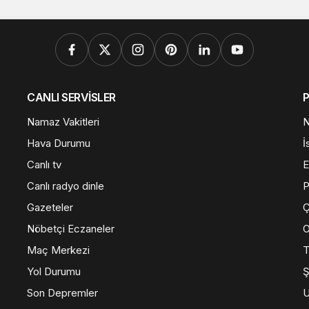
CANLI SERVİSLER
Namaz Vakitleri
N
Hava Durumu
İ
Canlı tv
E
Canlı radyo dinle
Gazeteler
Ç
Nöbetçi Eczaneler
O
Maç Merkezi
T
Yol Durumu
Ş
Son Depremler
U