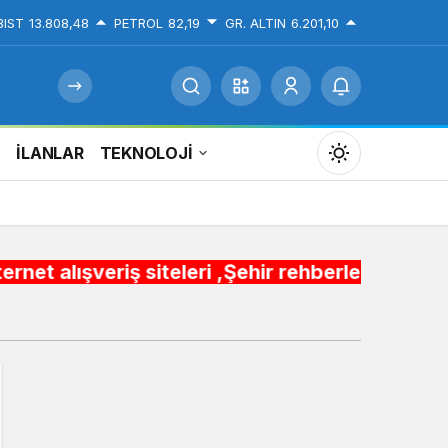
BIST
13.808,48
PETROL
82,19
GR. ALTIN
6.201,10
İ
İLANLAR
TEKNOLOJİ
Mod
değiştir
 siteleri ,Şehir rehberleri , Belediye Otobüs,
Gündüz Modu
Gündüz modunu seçin.
Gece Modu
Gece modunu seçin.