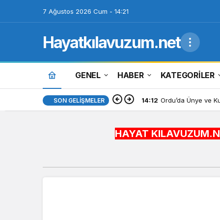
7 Ağustos 2026 Cum - 14:21
Hayatkılavuzum.net
GENEL
HABER
KATEGORİLER
14:12
Ordu’da Ünye ve Kum
SON GELIŞMELER
HAYAT KILAVUZUM.NET BİLGİY