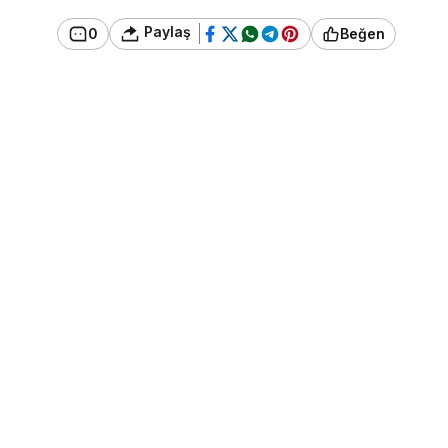
Paylaş
0
Beğen