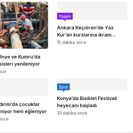
Yaşam
Ankara Keçiören’de Yaz
Kur’an kurslarına ikram
desteği
15 dakika önce
Ünye ve Kumru’da
sisleri yenileniyor
nce
Spor
Konya’da Bisiklet Festivali
dırım’da çocuklar
heyecanı başladı
niyor hem eğleniyor
33 dakika önce
önce