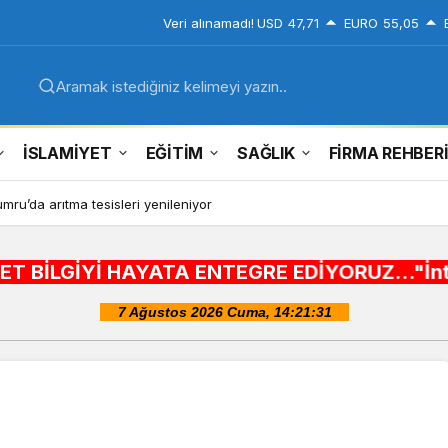
Veri alınamadı!
USD
47,71
EURO
55,05
Aramak istediğiniz kelimeyi yazın..
İSLAMİYET
EĞİTİM
SAĞLIK
FİRMA REHBER
ru’da arıtma tesisleri yenileniyor
İ HAYATA ENTEGRE EDİYORUZ..."İnternet alışveriş