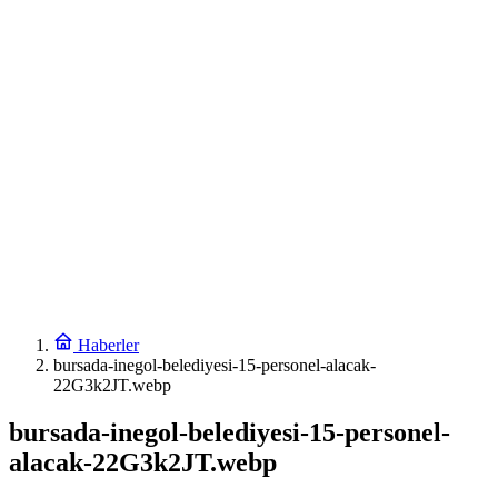
Çin’de Dolphin tayfunu için kırmızı alarm!
16:30
Plastik sanayicilerinden ‘ara eleman’ alarmı
16:24
KOBİ’ler siber suçluların yeni hedefi
16:18
Galatasaray tribün liderine gözaltı talimatı
16:12
Kepsut’a Orman İşletme Müdürlüğü kuruluyor
17:48
Bursa Nilüfer’de yerel yönetimden mahallelerde yerinde inceleme
17:42
Dijital Türk Lirası’nda 23 proje üçüncü faza geçti
Haberler
bursada-inegol-belediyesi-15-personel-alacak-
22G3k2JT.webp
bursada-inegol-belediyesi-15-personel-
alacak-22G3k2JT.webp