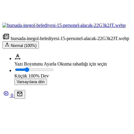
bursada-inegol-belediyesi-15-personel-alacak-22G3k2JT.webp
Normal (100%)
Yazı Boyutunu Ayarla
Okuma rahatlığı için seçin
Küçük
100%
Dev
Varsayılana dön
0