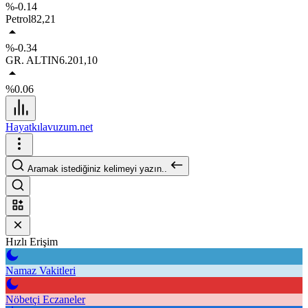
%-0.14
Petrol
82,21
%-0.34
GR. ALTIN
6.201,10
%0.06
Hayatkılavuzum.net
Aramak istediğiniz kelimeyi yazın..
Hızlı Erişim
Namaz Vakitleri
Nöbetçi Eczaneler