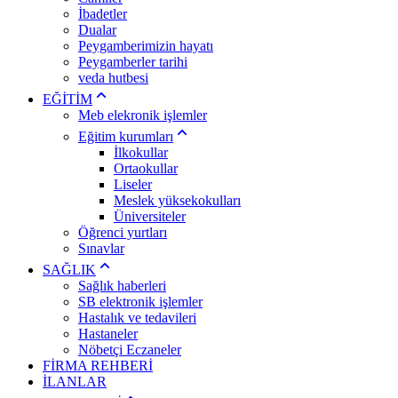
İbadetler
Dualar
Peygamberimizin hayatı
Peygamberler tarihi
veda hutbesi
EĞİTİM
Meb elekronik işlemler
Eğitim kurumları
İlkokullar
Ortaokullar
Liseler
Meslek yüksekokulları
Üniversiteler
Öğrenci yurtları
Sınavlar
SAĞLIK
Sağlık haberleri
SB elektronik işlemler
Hastalık ve tedavileri
Hastaneler
Nöbetçi Eczaneler
FİRMA REHBERİ
İLANLAR