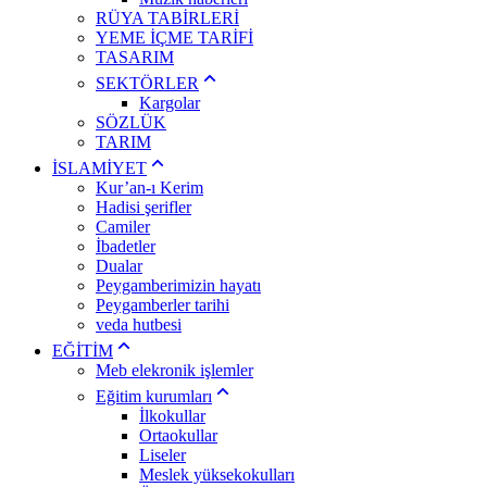
RÜYA TABİRLERİ
YEME İÇME TARİFİ
TASARIM
SEKTÖRLER
Kargolar
SÖZLÜK
TARIM
İSLAMİYET
Kur’an-ı Kerim
Hadisi şerifler
Camiler
İbadetler
Dualar
Peygamberimizin hayatı
Peygamberler tarihi
veda hutbesi
EĞİTİM
Meb elekronik işlemler
Eğitim kurumları
İlkokullar
Ortaokullar
Liseler
Meslek yüksekokulları