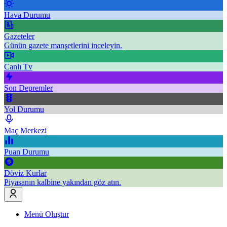
Hava Durumu
Gazeteler
Günün gazete manşetlerini inceleyin.
Canlı Tv
Son Depremler
Yol Durumu
Maç Merkezi
Puan Durumu
Döviz Kurlar
Piyasanın kalbine yakından göz atın.
Menü Oluştur