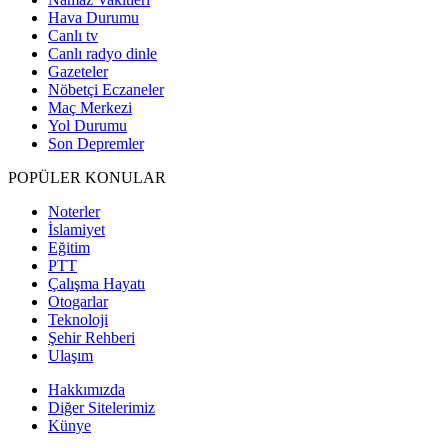
Hava Durumu
Canlı tv
Canlı radyo dinle
Gazeteler
Nöbetçi Eczaneler
Maç Merkezi
Yol Durumu
Son Depremler
POPÜLER KONULAR
Noterler
İslamiyet
Eğitim
PTT
Çalışma Hayatı
Otogarlar
Teknoloji
Şehir Rehberi
Ulaşım
Hakkımızda
Diğer Sitelerimiz
Künye