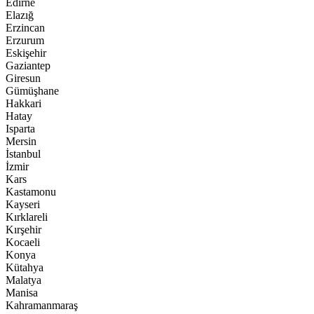
Edirne
Elazığ
Erzincan
Erzurum
Eskişehir
Gaziantep
Giresun
Gümüşhane
Hakkari
Hatay
Isparta
Mersin
İstanbul
İzmir
Kars
Kastamonu
Kayseri
Kırklareli
Kırşehir
Kocaeli
Konya
Kütahya
Malatya
Manisa
Kahramanmaraş