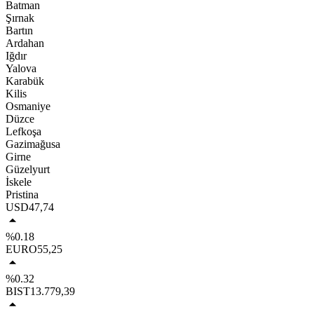
Batman
Şırnak
Bartın
Ardahan
Iğdır
Yalova
Karabük
Kilis
Osmaniye
Düzce
Lefkoşa
Gazimağusa
Girne
Güzelyurt
İskele
Pristina
USD
47,74
%0.18
EURO
55,25
%0.32
BIST
13.779,39