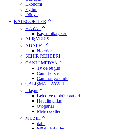
Ekonomi
Eğitim
Dünya
KATEGORİLER
HAYAT
Başarı hikayeleri
ALIŞVERİŞ
ADALET
Noterler
ŞEHİR REHBERİ
CANLI MEDYA
Tv de bugün
Canlı tv izle
Canlı radyo dinle
ÇALIŞMA HAYATI
Ulaşım
Belediye otobüs saatleri
Havalimanları
Otogarlar
Metro saatleri
MÜZİK
ilahi
Müzik haberleri