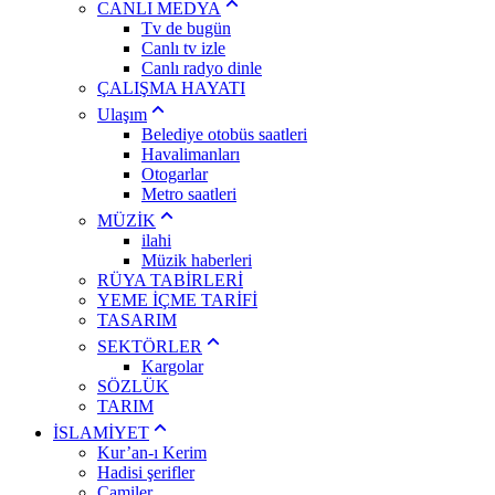
CANLI MEDYA
Tv de bugün
Canlı tv izle
Canlı radyo dinle
ÇALIŞMA HAYATI
Ulaşım
Belediye otobüs saatleri
Havalimanları
Otogarlar
Metro saatleri
MÜZİK
ilahi
Müzik haberleri
RÜYA TABİRLERİ
YEME İÇME TARİFİ
TASARIM
SEKTÖRLER
Kargolar
SÖZLÜK
TARIM
İSLAMİYET
Kur’an-ı Kerim
Hadisi şerifler
Camiler