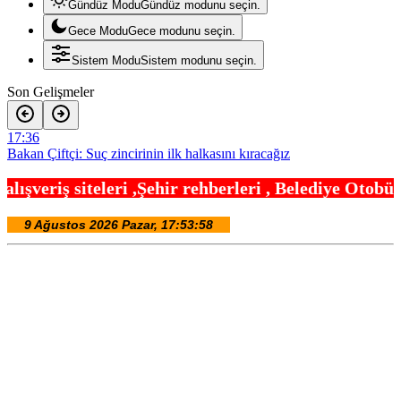
Gündüz Modu
Gündüz modunu seçin.
Gece Modu
Gece modunu seçin.
Sistem Modu
Sistem modunu seçin.
Son Gelişmeler
17:36
Bakan Çiftçi: Suç zincirinin ilk halkasını kıracağız
17:30
Şehir rehberleri , Belediye Otobüs,Metro,Tren saat
Korkudan komediye, animasyondan dramaya 6 yeni film vizyonda
17:24
Sosyal medyada ünlü hayranlığına dikkat
17:18
Taze incirde rekolte yüksek, hedef 100 milyon dolar
17:12
Orman yangınları şirketler istratejik risk… Sigorta açığı büyüyor
17:06
Sakarya’da ‘Ortaköy Barajı’ için çalışmalar başladı
17:00
Bursa’da Kıbrıs Gazisi Ali Çağlayan’a anlamlı ziyaret
16:54
Yöresel lezzetler gastronomi sokağında ziyaretçilerle buluşuyor
16:42