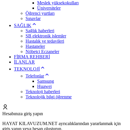
Meslek yüksekokulları
Üniversiteler
Öğrenci yurtları
Sınavlar
SAĞLIK
Sağlık haberleri
SB elektronik işlemler
Hastalık ve tedavileri
Hastaneler
Nöbetçi Eczaneler
FİRMA REHBERİ
İLANLAR
TEKNOLOJİ
Telefonlar
Samsung
Huawei
Teknoloji haberleri
Teknolojik bilgi öğrenme
Hesabınıza giriş yapın
HAYAT KILAVUZUM.NET ayrıcalıklarından yararlanmak için
giriş yapın veya hesap oluşturun.