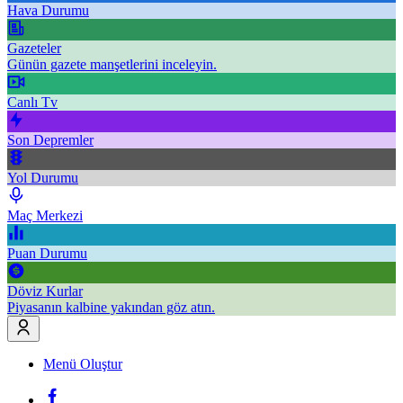
Hava Durumu
Gazeteler
Günün gazete manşetlerini inceleyin.
Canlı Tv
Son Depremler
Yol Durumu
Maç Merkezi
Puan Durumu
Döviz Kurlar
Piyasanın kalbine yakından göz atın.
Menü Oluştur