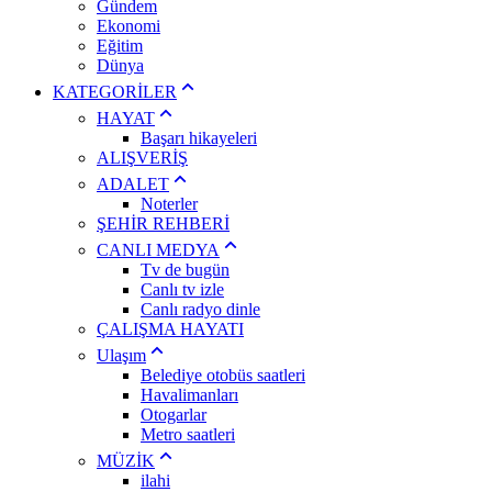
Gündem
Ekonomi
Eğitim
Dünya
KATEGORİLER
HAYAT
Başarı hikayeleri
ALIŞVERİŞ
ADALET
Noterler
ŞEHİR REHBERİ
CANLI MEDYA
Tv de bugün
Canlı tv izle
Canlı radyo dinle
ÇALIŞMA HAYATI
Ulaşım
Belediye otobüs saatleri
Havalimanları
Otogarlar
Metro saatleri
MÜZİK
ilahi