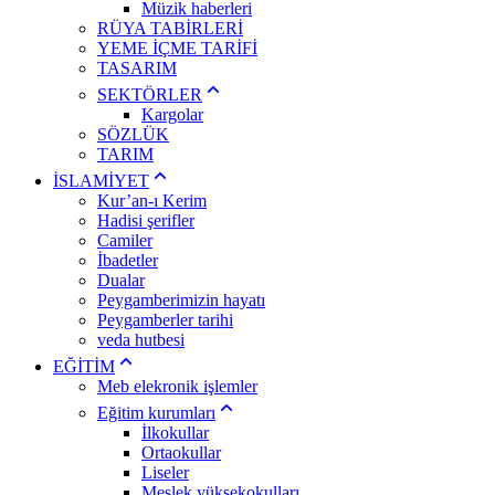
Müzik haberleri
RÜYA TABİRLERİ
YEME İÇME TARİFİ
TASARIM
SEKTÖRLER
Kargolar
SÖZLÜK
TARIM
İSLAMİYET
Kur’an-ı Kerim
Hadisi şerifler
Camiler
İbadetler
Dualar
Peygamberimizin hayatı
Peygamberler tarihi
veda hutbesi
EĞİTİM
Meb elekronik işlemler
Eğitim kurumları
İlkokullar
Ortaokullar
Liseler
Meslek yüksekokulları