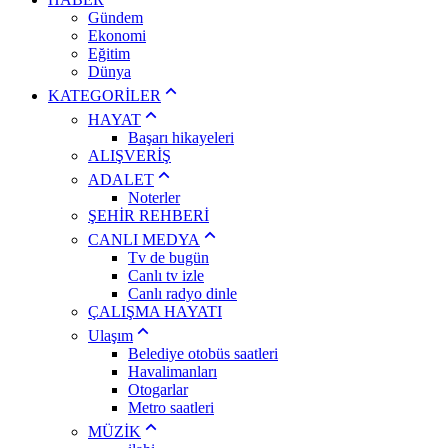
Gündem
Ekonomi
Eğitim
Dünya
KATEGORİLER
HAYAT
Başarı hikayeleri
ALIŞVERİŞ
ADALET
Noterler
ŞEHİR REHBERİ
CANLI MEDYA
Tv de bugün
Canlı tv izle
Canlı radyo dinle
ÇALIŞMA HAYATI
Ulaşım
Belediye otobüs saatleri
Havalimanları
Otogarlar
Metro saatleri
MÜZİK