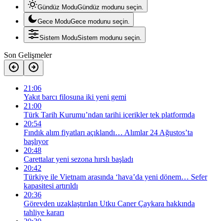
Gündüz Modu
Gündüz modunu seçin.
Gece Modu
Gece modunu seçin.
Sistem Modu
Sistem modunu seçin.
Son Gelişmeler
21:06
Yakıt barcı filosuna iki yeni gemi
21:00
Türk Tarih Kurumu’ndan tarihi içerikler tek platformda
20:54
Fındık alım fiyatları açıklandı… Alımlar 24 Ağustos’ta
başlıyor
20:48
Carettalar yeni sezona hırslı başladı
20:42
Türkiye ile Vietnam arasında ‘hava’da yeni dönem… Sefer
kapasitesi artırıldı
20:36
Görevden uzaklaştırılan Utku Caner Çaykara hakkında
tahliye kararı