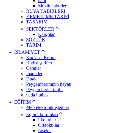
ilahi
Müzik haberleri
RÜYA TABİRLERİ
YEME İÇME TARİFİ
TASARIM
SEKTÖRLER
Kargolar
SÖZLÜK
TARIM
İSLAMİYET
Kur’an-ı Kerim
Hadisi şerifler
Camiler
İbadetler
Dualar
Peygamberimizin hayatı
Peygamberler tarihi
veda hutbesi
EĞİTİM
Meb elekronik işlemler
Eğitim kurumları
İlkokullar
Ortaokullar
Liseler