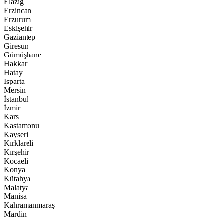
Elazığ
Erzincan
Erzurum
Eskişehir
Gaziantep
Giresun
Gümüşhane
Hakkari
Hatay
Isparta
Mersin
İstanbul
İzmir
Kars
Kastamonu
Kayseri
Kırklareli
Kırşehir
Kocaeli
Konya
Kütahya
Malatya
Manisa
Kahramanmaraş
Mardin