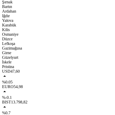
Şırnak
Bartın
Ardahan
Iğdır
Yalova
Karabük
Kilis
Osmaniye
Düzce
Lefkoşa
Gazimağusa
Girne
Güzelyurt
İskele
Pristina
USD
47,60
%0.05
EURO
54,98
%-0.1
BIST
13.798,82
%0.7