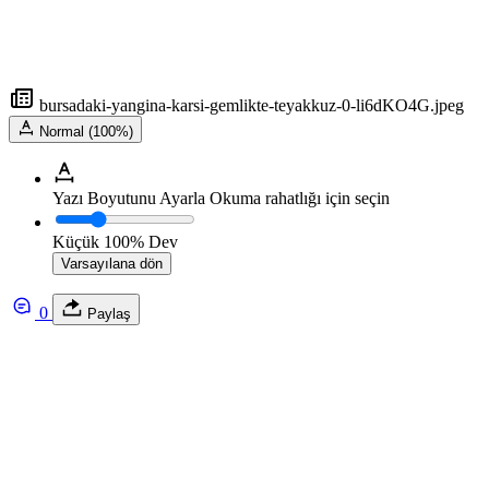
bursadaki-yangina-karsi-gemlikte-teyakkuz-0-li6dKO4G.jpeg
Normal (100%)
Yazı Boyutunu Ayarla
Okuma rahatlığı için seçin
Küçük
100%
Dev
Varsayılana dön
0
Paylaş