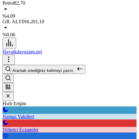
Petrol
82,70
%4.09
GR. ALTIN
6.201,10
%0.06
Hayatkılavuzum.net
Aramak istediğiniz kelimeyi yazın..
Hızlı Erişim
Namaz Vakitleri
Nöbetçi Eczaneler