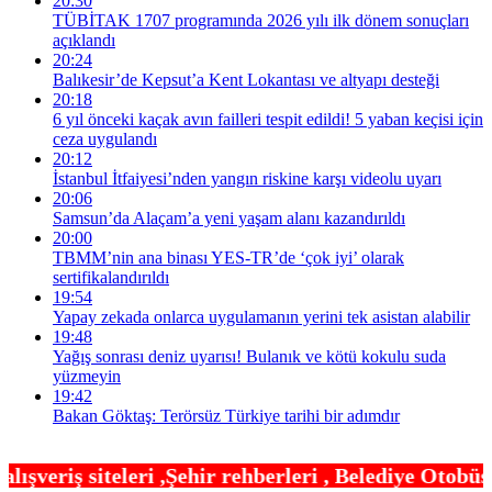
20:30
TÜBİTAK 1707 programında 2026 yılı ilk dönem sonuçları
açıklandı
20:24
Balıkesir’de Kepsut’a Kent Lokantası ve altyapı desteği
20:18
6 yıl önceki kaçak avın failleri tespit edildi! 5 yaban keçisi için
ceza uygulandı
20:12
İstanbul İtfaiyesi’nden yangın riskine karşı videolu uyarı
20:06
Samsun’da Alaçam’a yeni yaşam alanı kazandırıldı
20:00
TBMM’nin ana binası YES-TR’de ‘çok iyi’ olarak
sertifikalandırıldı
19:54
Yapay zekada onlarca uygulamanın yerini tek asistan alabilir
19:48
Yağış sonrası deniz uyarısı! Bulanık ve kötü kokulu suda
yüzmeyin
19:42
Bakan Göktaş: Terörsüz Türkiye tarihi bir adımdır
hir rehberleri , Belediye Otobüs,Metro,Tren saatle