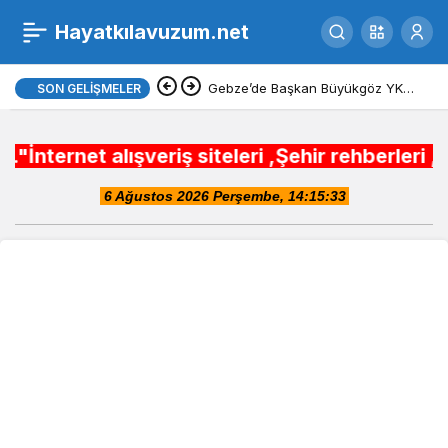
Casper-Via-X40-
Hayatkılavuzum.net
0
Telefon-Gece-Mavisi-3
Gebze’de Başkan Büyükgöz YKS
SON GELIŞMELER
şampiyonlarını ağırladı
alışveriş siteleri ,Şehir rehberleri , Belediye