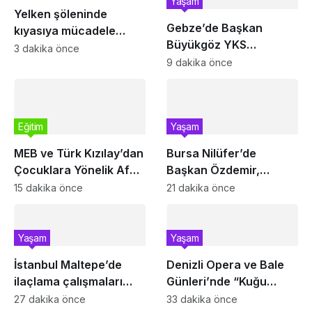
Yaşam
Yelken şöleninde
Gebze’de Başkan
kıyasıya mücadele
Büyükgöz YKS
başlıyor
3 dakika önce
şampiyonlarını ağırladı
9 dakika önce
Eğitim
Yaşam
MEB ve Türk Kızılay’dan
Bursa Nilüfer’de
Çocuklara Yönelik Afet
Başkan Özdemir,
Farkındalık Çalıştayı
Esentepeliler’i dinledi
15 dakika önce
21 dakika önce
Yaşam
Yaşam
İstanbul Maltepe’de
Denizli Opera ve Bale
ilaçlama çalışmaları
Günleri’nde “Kuğu
sürüyor
Gölü” büyüsü
27 dakika önce
33 dakika önce