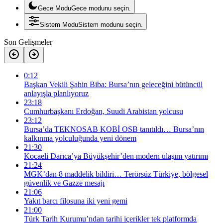
Gece Modu
Gece modunu seçin.
Sistem Modu
Sistem modunu seçin.
Son Gelişmeler
0:12
Başkan Vekili Şahin Biba: Bursa’nın geleceğini bütüncül
anlayışla planlıyoruz
23:18
Cumhurbaşkanı Erdoğan, Suudi Arabistan yolcusu
23:12
Bursa’da TEKNOSAB KOBİ OSB tanıtıldı… Bursa’nın
kalkınma yolculuğunda yeni dönem
21:30
Kocaeli Darıca’ya Büyükşehir’den modern ulaşım yatırımı
21:24
MGK’dan 8 maddelik bildiri… Terörsüz Türkiye, bölgesel
güvenlik ve Gazze mesajı
21:06
Yakıt barcı filosuna iki yeni gemi
21:00
Türk Tarih Kurumu’ndan tarihi içerikler tek platformda