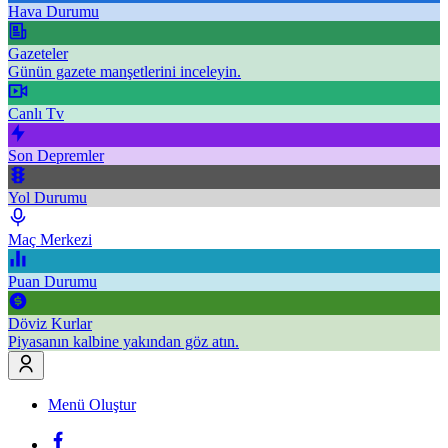
Hava Durumu
Gazeteler
Günün gazete manşetlerini inceleyin.
Canlı Tv
Son Depremler
Yol Durumu
Maç Merkezi
Puan Durumu
Döviz Kurlar
Piyasanın kalbine yakından göz atın.
Menü Oluştur