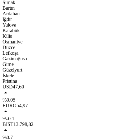
Şırnak
Bartın
Ardahan
Iğdır
Yalova
Karabük
Kilis
Osmaniye
Düzce
Lefkoşa
Gazimağusa
Girne
Güzelyurt
İskele
Pristina
USD
47,60
%0.05
EURO
54,97
%-0.1
BIST
13.798,82
%0.7