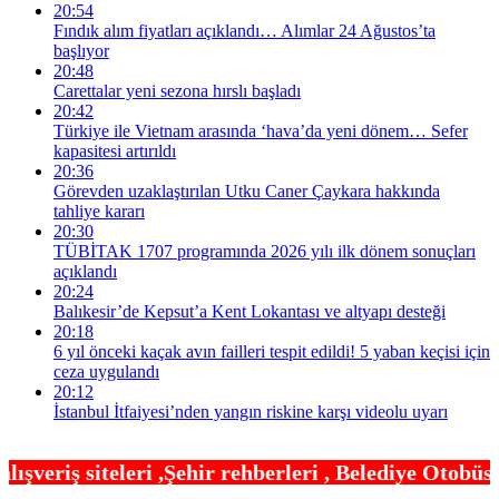
20:54
Fındık alım fiyatları açıklandı… Alımlar 24 Ağustos’ta
başlıyor
20:48
Carettalar yeni sezona hırslı başladı
20:42
Türkiye ile Vietnam arasında ‘hava’da yeni dönem… Sefer
kapasitesi artırıldı
20:36
Görevden uzaklaştırılan Utku Caner Çaykara hakkında
tahliye kararı
20:30
TÜBİTAK 1707 programında 2026 yılı ilk dönem sonuçları
açıklandı
20:24
Balıkesir’de Kepsut’a Kent Lokantası ve altyapı desteği
20:18
6 yıl önceki kaçak avın failleri tespit edildi! 5 yaban keçisi için
ceza uygulandı
20:12
İstanbul İtfaiyesi’nden yangın riskine karşı videolu uyarı
ir rehberleri , Belediye Otobüs,Metro,Tren saatle