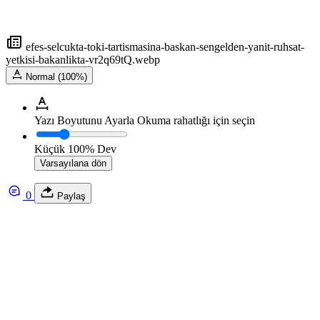
efes-selcukta-toki-tartismasina-baskan-sengelden-yanit-ruhsat-
yetkisi-bakanlikta-vr2q69tQ.webp
Normal (100%)
Yazı Boyutunu Ayarla
Okuma rahatlığı için seçin
Küçük
100%
Dev
Varsayılana dön
0
Paylaş