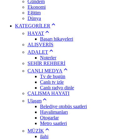
Gündem
Ekonomi
Eğitim
Dünya
KATEGORİLER
HAYAT
Başarı hikayeleri
ALIŞVERİŞ
ADALET
Noterler
ŞEHİR REHBERİ
CANLI MEDYA
Tv de bugün
Canlı tv izle
Canlı radyo dinle
ÇALIŞMA HAYATI
Ulaşım
Belediye otobüs saatleri
Havalimanları
Otogarlar
Metro saatleri
MÜZİK
ilahi