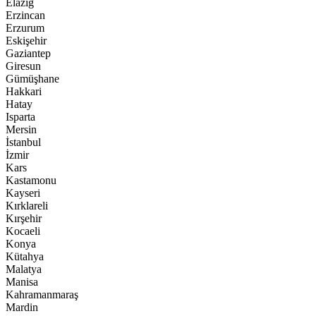
Elazığ
Erzincan
Erzurum
Eskişehir
Gaziantep
Giresun
Gümüşhane
Hakkari
Hatay
Isparta
Mersin
İstanbul
İzmir
Kars
Kastamonu
Kayseri
Kırklareli
Kırşehir
Kocaeli
Konya
Kütahya
Malatya
Manisa
Kahramanmaraş
Mardin