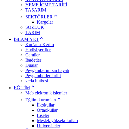
YEME İÇME TARİFİ
TASARIM
SEKTÖRLER
Kargolar
SÖZLÜK
TARIM
İSLAMİYET
Kur’an-ı Kerim
Hadisi şerifler
Camiler
İbadetler
Dualar
Peygamberimizin hayatı
Peygamberler tarihi
veda hutbesi
EĞİTİM
Meb elekronik işlemler
Eğitim kurumları
İlkokullar
Ortaokullar
Liseler
Meslek yüksekokulları
Üniversiteler