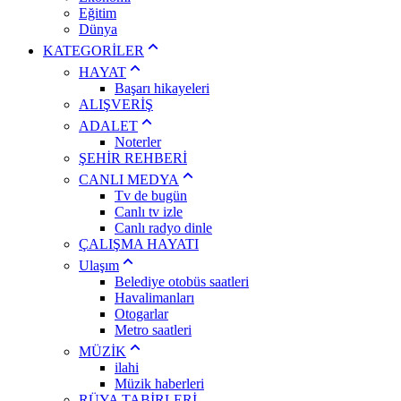
Eğitim
Dünya
KATEGORİLER
HAYAT
Başarı hikayeleri
ALIŞVERİŞ
ADALET
Noterler
ŞEHİR REHBERİ
CANLI MEDYA
Tv de bugün
Canlı tv izle
Canlı radyo dinle
ÇALIŞMA HAYATI
Ulaşım
Belediye otobüs saatleri
Havalimanları
Otogarlar
Metro saatleri
MÜZİK
ilahi
Müzik haberleri
RÜYA TABİRLERİ