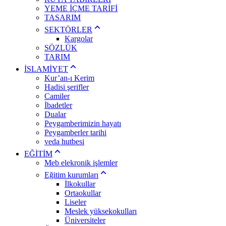
YEME İÇME TARİFİ
TASARIM
SEKTÖRLER
Kargolar
SÖZLÜK
TARIM
İSLAMİYET
Kur’an-ı Kerim
Hadisi şerifler
Camiler
İbadetler
Dualar
Peygamberimizin hayatı
Peygamberler tarihi
veda hutbesi
EĞİTİM
Meb elekronik işlemler
Eğitim kurumları
İlkokullar
Ortaokullar
Liseler
Meslek yüksekokulları
Üniversiteler