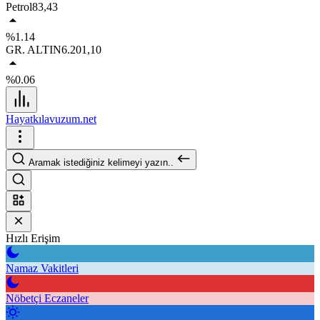
Petrol
83,43
%1.14
GR. ALTIN
6.201,10
%0.06
Hayatkılavuzum.net
Aramak istediğiniz kelimeyi yazın..
Hızlı Erişim
Namaz Vakitleri
Nöbetçi Eczaneler