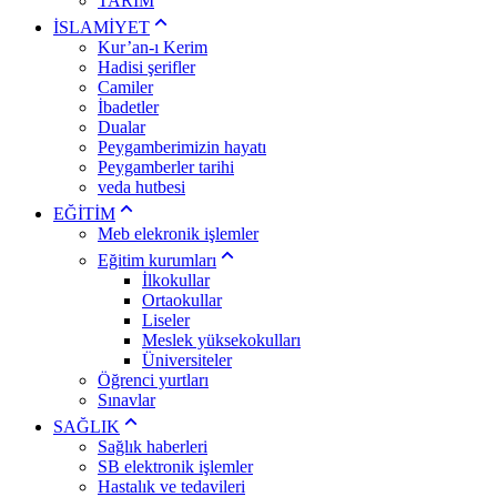
TARIM
İSLAMİYET
Kur’an-ı Kerim
Hadisi şerifler
Camiler
İbadetler
Dualar
Peygamberimizin hayatı
Peygamberler tarihi
veda hutbesi
EĞİTİM
Meb elekronik işlemler
Eğitim kurumları
İlkokullar
Ortaokullar
Liseler
Meslek yüksekokulları
Üniversiteler
Öğrenci yurtları
Sınavlar
SAĞLIK
Sağlık haberleri
SB elektronik işlemler
Hastalık ve tedavileri