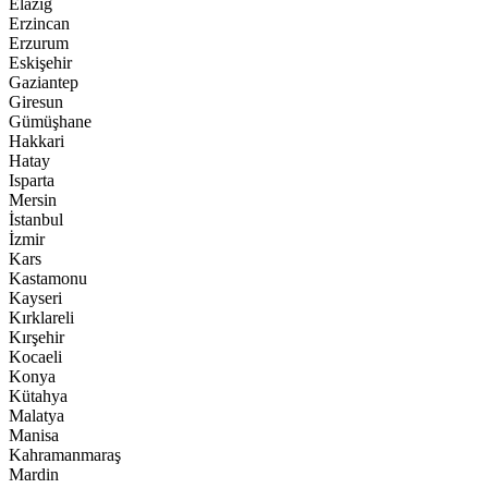
Elazığ
Erzincan
Erzurum
Eskişehir
Gaziantep
Giresun
Gümüşhane
Hakkari
Hatay
Isparta
Mersin
İstanbul
İzmir
Kars
Kastamonu
Kayseri
Kırklareli
Kırşehir
Kocaeli
Konya
Kütahya
Malatya
Manisa
Kahramanmaraş
Mardin