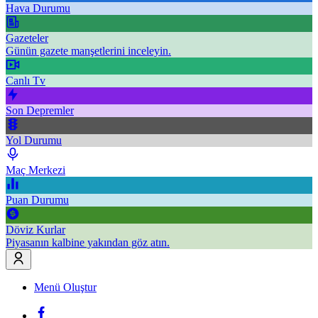
Hava Durumu
Gazeteler
Günün gazete manşetlerini inceleyin.
Canlı Tv
Son Depremler
Yol Durumu
Maç Merkezi
Puan Durumu
Döviz Kurlar
Piyasanın kalbine yakından göz atın.
Menü Oluştur