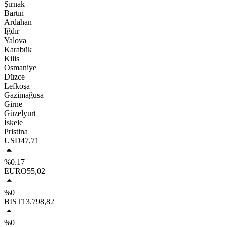
Şırnak
Bartın
Ardahan
Iğdır
Yalova
Karabük
Kilis
Osmaniye
Düzce
Lefkoşa
Gazimağusa
Girne
Güzelyurt
İskele
Pristina
USD
47,71
%0.17
EURO
55,02
%0
BIST
13.798,82
%0