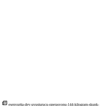
esenyurtta-dev-uyusturucu-operasyonu-144-kilogram-skunk-