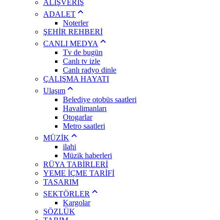
ALIŞVERİŞ
ADALET
Noterler
ŞEHİR REHBERİ
CANLI MEDYA
Tv de bugün
Canlı tv izle
Canlı radyo dinle
ÇALIŞMA HAYATI
Ulaşım
Belediye otobüs saatleri
Havalimanları
Otogarlar
Metro saatleri
MÜZİK
ilahi
Müzik haberleri
RÜYA TABİRLERİ
YEME İÇME TARİFİ
TASARIM
SEKTÖRLER
Kargolar
SÖZLÜK