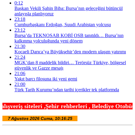
0:12
Başkan Vekili Şahin Biba: Bursa’nın geleceğini bütüncül
anlayışla planlıyoruz
23:18
Cumhurbaşkanı Erdoğan, Suudi Arabistan yolcusu
23:12
Bursa’da TEKNOSAB KOBİ OSB tanıtıldı… Bursa’nın
kalkınma yolculuğunda yeni dönem
21:30
Kocaeli Darıca’ya Büyükşehir’den modern ulaşım yatırımı
21:24
MGK’dan 8 maddelik bildiri… Terörsüz Türkiye, bölgesel
güvenlik ve Gazze mesajı
21:06
Yakıt barcı filosuna iki yeni gemi
21:00
Türk Tarih Kurumu’ndan tarihi içerikler tek platformda
hir rehberleri , Belediye Otobüs,Metro,Tren saatle