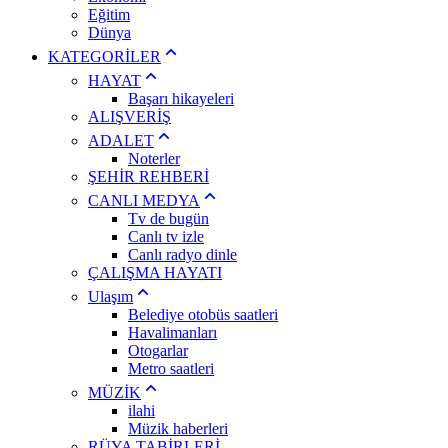
Eğitim
Dünya
KATEGORİLER
HAYAT
Başarı hikayeleri
ALIŞVERİŞ
ADALET
Noterler
ŞEHİR REHBERİ
CANLI MEDYA
Tv de bugün
Canlı tv izle
Canlı radyo dinle
ÇALIŞMA HAYATI
Ulaşım
Belediye otobüs saatleri
Havalimanları
Otogarlar
Metro saatleri
MÜZİK
ilahi
Müzik haberleri
RÜYA TABİRLERİ