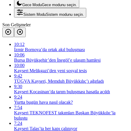
Gece Modu
Gece modunu seçin.
Sistem Modu
Sistem modunu seçin.
Son Gelişmeler
10:12
İzmir Bornova’da ortak akıl buluşması
10:06
Bursa Büyükşehir’den İnegöl’e ulaşım hamlesi
10:00
Kayseri Melikgazi’den yeni sosyal tesis
9:42
TÜGVA Kayseri, Memduh Büyükkılıç’ı ağırladı
9:30
Kayseri Kocasinan’da tarım buluşması hasatla açıldı
9:24
Yurtta bugün hava nasıl olacak?
7:54
Kayseri TEKNOFEST takımları Başkan Büyükkılıç’la
buluştu
7:24
Kayseri Talas’ta her kapı çalınıyor