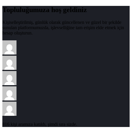
Topluluğumuza hoş geldiniz
Kişiselleştirilmiş, günlük olarak güncellenen ve güzel bir şekilde
sunulan platformumuzda, işlevselliğine tam erişim elde etmek için
hesap oluşturun.
816 kişi aramıza katıldı, şimdi sıra sizde.