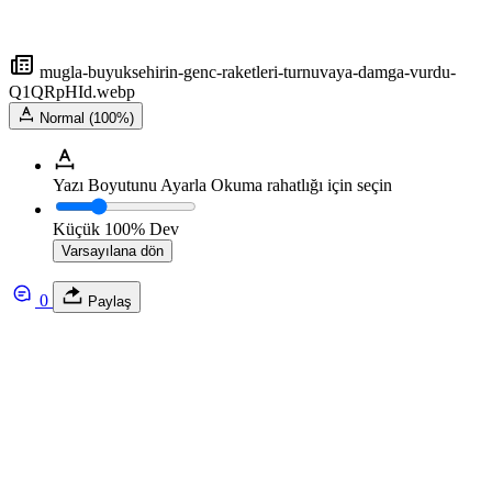
mugla-buyuksehirin-genc-raketleri-turnuvaya-damga-vurdu-
Q1QRpHId.webp
Normal (100%)
Yazı Boyutunu Ayarla
Okuma rahatlığı için seçin
Küçük
100%
Dev
Varsayılana dön
0
Paylaş