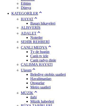
Eğitim
Dünya
KATEGORİLER
HAYAT
Başarı hikayeleri
ALIŞVERİŞ
ADALET
Noterler
ŞEHİR REHBERİ
CANLI MEDYA
Tv de bugün
Canlı tv izle
Canlı radyo dinle
ÇALIŞMA HAYATI
Ulaşım
Belediye otobüs saatleri
Havalimanları
Otogarlar
Metro saatleri
MÜZİK
ilahi
Müzik haberleri
RÜYA TABİRLERİ