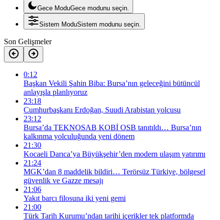
Gece Modu
Gece modunu seçin.
Sistem Modu
Sistem modunu seçin.
Son Gelişmeler
0:12
Başkan Vekili Şahin Biba: Bursa’nın geleceğini bütüncül
anlayışla planlıyoruz
23:18
Cumhurbaşkanı Erdoğan, Suudi Arabistan yolcusu
23:12
Bursa’da TEKNOSAB KOBİ OSB tanıtıldı… Bursa’nın
kalkınma yolculuğunda yeni dönem
21:30
Kocaeli Darıca’ya Büyükşehir’den modern ulaşım yatırımı
21:24
MGK’dan 8 maddelik bildiri… Terörsüz Türkiye, bölgesel
güvenlik ve Gazze mesajı
21:06
Yakıt barcı filosuna iki yeni gemi
21:00
Türk Tarih Kurumu’ndan tarihi içerikler tek platformda