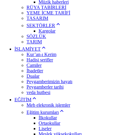
Müzik haberleri
RÜYA TABİRLERİ
YEME İÇME TARİFİ
TASARIM
SEKTÖRLER
Kargolar
SÖZLÜK
TARIM
İSLAMİYET
Kur’an-ı Kerim
Hadisi şerifler
Camiler
İbadetler
Dualar
Peygamberimizin hayatı
Peygamberler tarihi
veda hutbesi
EĞİTİM
Meb elekronik işlemler
Eğitim kurumları
İlkokullar
Ortaokullar
Liseler
Meslek yüksekokulları