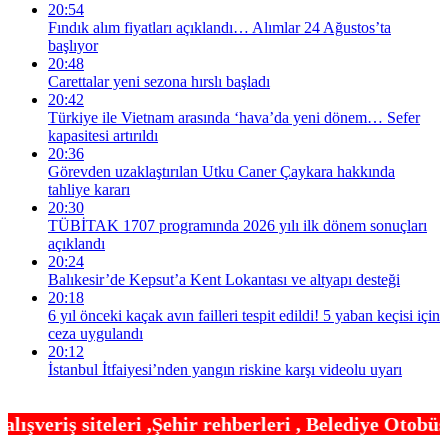
20:54
Fındık alım fiyatları açıklandı… Alımlar 24 Ağustos’ta
başlıyor
20:48
Carettalar yeni sezona hırslı başladı
20:42
Türkiye ile Vietnam arasında ‘hava’da yeni dönem… Sefer
kapasitesi artırıldı
20:36
Görevden uzaklaştırılan Utku Caner Çaykara hakkında
tahliye kararı
20:30
TÜBİTAK 1707 programında 2026 yılı ilk dönem sonuçları
açıklandı
20:24
Balıkesir’de Kepsut’a Kent Lokantası ve altyapı desteği
20:18
6 yıl önceki kaçak avın failleri tespit edildi! 5 yaban keçisi için
ceza uygulandı
20:12
İstanbul İtfaiyesi’nden yangın riskine karşı videolu uyarı
hir rehberleri , Belediye Otobüs,Metro,Tren saatl