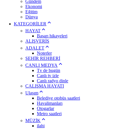
Gündem
Ekonomi
Eğitim
Dünya
KATEGORİLER
HAYAT
Başarı hikayeleri
ALIŞVERİŞ
ADALET
Noterler
ŞEHİR REHBERİ
CANLI MEDYA
Tv de bugün
Canlı tv izle
Canlı radyo dinle
ÇALIŞMA HAYATI
Ulaşım
Belediye otobüs saatleri
Havalimanları
Otogarlar
Metro saatleri
MÜZİK
ilahi