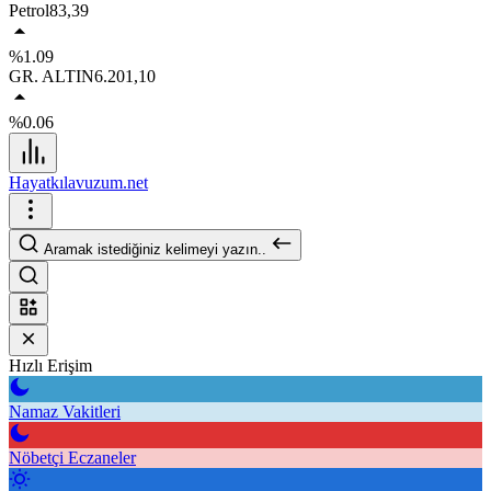
Petrol
83,39
%1.09
GR. ALTIN
6.201,10
%0.06
Hayatkılavuzum.net
Aramak istediğiniz kelimeyi yazın..
Hızlı Erişim
Namaz Vakitleri
Nöbetçi Eczaneler