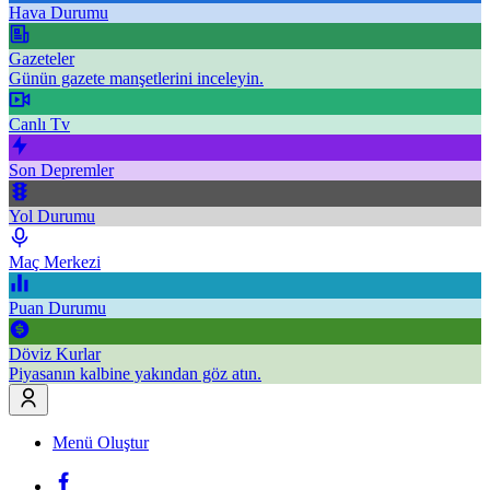
Hava Durumu
Gazeteler
Günün gazete manşetlerini inceleyin.
Canlı Tv
Son Depremler
Yol Durumu
Maç Merkezi
Puan Durumu
Döviz Kurlar
Piyasanın kalbine yakından göz atın.
Menü Oluştur