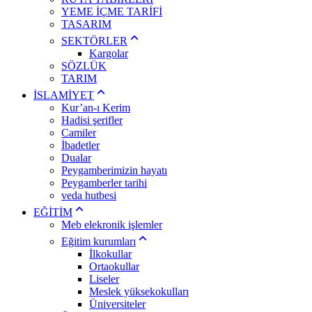
YEME İÇME TARİFİ
TASARIM
SEKTÖRLER
Kargolar
SÖZLÜK
TARIM
İSLAMİYET
Kur’an-ı Kerim
Hadisi şerifler
Camiler
İbadetler
Dualar
Peygamberimizin hayatı
Peygamberler tarihi
veda hutbesi
EĞİTİM
Meb elekronik işlemler
Eğitim kurumları
İlkokullar
Ortaokullar
Liseler
Meslek yüksekokulları
Üniversiteler