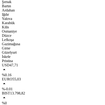
Şırnak
Bartın
Ardahan
Iğdır
Yalova
Karabük
Kilis
Osmaniye
Düzce
Lefkoşa
Gazimağusa
Girne
Güzelyurt
İskele
Pristina
USD
47,71
%0.16
EURO
55,03
%-0.01
BIST
13.798,82
%0