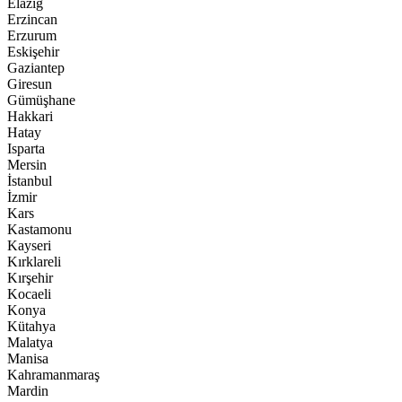
Elazığ
Erzincan
Erzurum
Eskişehir
Gaziantep
Giresun
Gümüşhane
Hakkari
Hatay
Isparta
Mersin
İstanbul
İzmir
Kars
Kastamonu
Kayseri
Kırklareli
Kırşehir
Kocaeli
Konya
Kütahya
Malatya
Manisa
Kahramanmaraş
Mardin