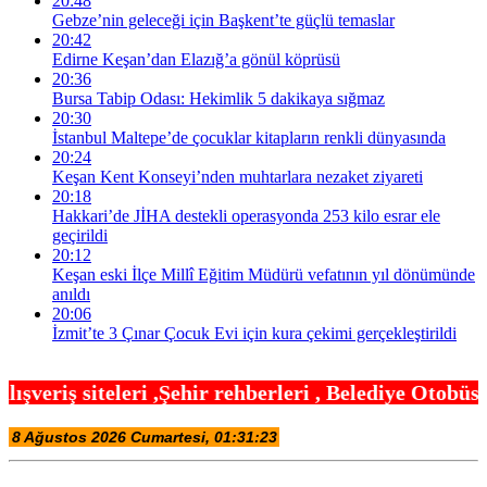
20:48
Gebze’nin geleceği için Başkent’te güçlü temaslar
20:42
Edirne Keşan’dan Elazığ’a gönül köprüsü
20:36
Bursa Tabip Odası: Hekimlik 5 dakikaya sığmaz
20:30
İstanbul Maltepe’de çocuklar kitapların renkli dünyasında
20:24
Keşan Kent Konseyi’nden muhtarlara nezaket ziyareti
20:18
Hakkari’de JİHA destekli operasyonda 253 kilo esrar ele
geçirildi
20:12
Keşan eski İlçe Millî Eğitim Müdürü vefatının yıl dönümünde
anıldı
20:06
İzmit’te 3 Çınar Çocuk Evi için kura çekimi gerçekleştirildi
hir rehberleri , Belediye Otobüs,Metro,Tren saatle