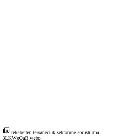
rekabetten-tersanecilik-sektorune-sorusturma-
3LKWgQaR.webp