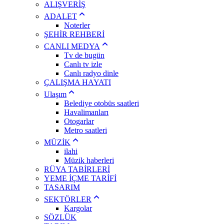
ALIŞVERİŞ
ADALET
Noterler
ŞEHİR REHBERİ
CANLI MEDYA
Tv de bugün
Canlı tv izle
Canlı radyo dinle
ÇALIŞMA HAYATI
Ulaşım
Belediye otobüs saatleri
Havalimanları
Otogarlar
Metro saatleri
MÜZİK
ilahi
Müzik haberleri
RÜYA TABİRLERİ
YEME İÇME TARİFİ
TASARIM
SEKTÖRLER
Kargolar
SÖZLÜK