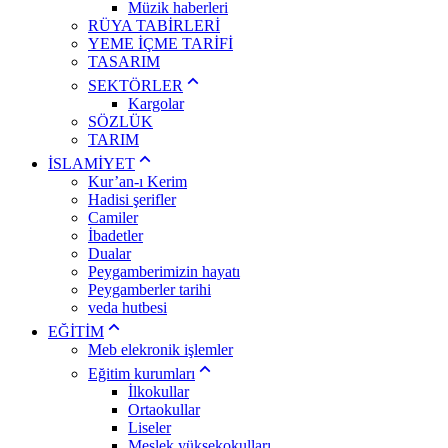
Müzik haberleri
RÜYA TABİRLERİ
YEME İÇME TARİFİ
TASARIM
SEKTÖRLER
Kargolar
SÖZLÜK
TARIM
İSLAMİYET
Kur’an-ı Kerim
Hadisi şerifler
Camiler
İbadetler
Dualar
Peygamberimizin hayatı
Peygamberler tarihi
veda hutbesi
EĞİTİM
Meb elekronik işlemler
Eğitim kurumları
İlkokullar
Ortaokullar
Liseler
Meslek yüksekokulları