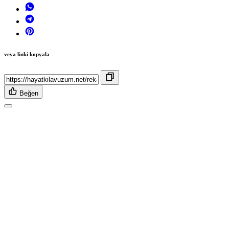
veya linki kopyala
Beğen