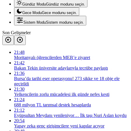
Gündüz Modu
Gündüz modunu seçin.
Gece Modu
Gece modunu seçin.
Sistem Modu
Sistem modunu seçin.
Son Gelişmeler
21:48
Moritanyalı öğrencilerden MEB’e ziyaret
21:42
Bakan Tekin üniversite adaylarıyla tecrübe paylaştı
21:36
Bursa’da tarihi eser operasyonu! 273 sikke ve 18 obje ele
geçirildi
21:30
Yelkencilerin zorlu mücadelesi ilk günde nefes kesti
21:24
688 milyon TL tarımsal destek hesaplarda
21:12
Eyüpsultan Meydanı yenileniyor… İlk taşı Nuri Aslan koydu
20:54
Yapay zeka genç girişimcilere yeni kapılar açıyor