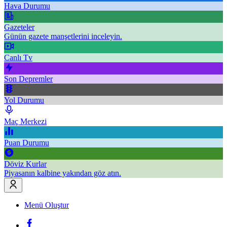
Hava Durumu
Gazeteler
Günün gazete manşetlerini inceleyin.
Canlı Tv
Son Depremler
Yol Durumu
Maç Merkezi
Puan Durumu
Döviz Kurlar
Piyasanın kalbine yakından göz atın.
Menü Oluştur