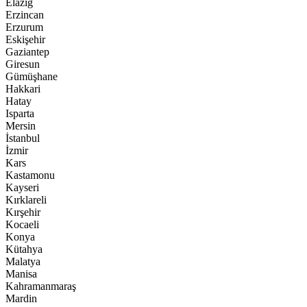
Elazığ
Erzincan
Erzurum
Eskişehir
Gaziantep
Giresun
Gümüşhane
Hakkari
Hatay
Isparta
Mersin
İstanbul
İzmir
Kars
Kastamonu
Kayseri
Kırklareli
Kırşehir
Kocaeli
Konya
Kütahya
Malatya
Manisa
Kahramanmaraş
Mardin