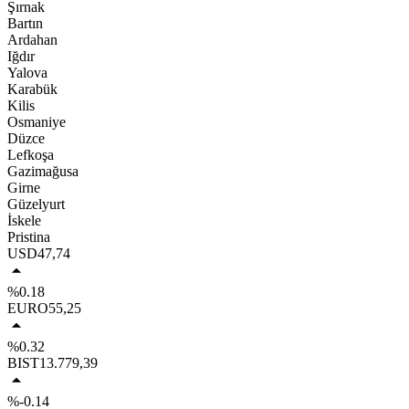
Şırnak
Bartın
Ardahan
Iğdır
Yalova
Karabük
Kilis
Osmaniye
Düzce
Lefkoşa
Gazimağusa
Girne
Güzelyurt
İskele
Pristina
USD
47,74
%0.18
EURO
55,25
%0.32
BIST
13.779,39
%-0.14