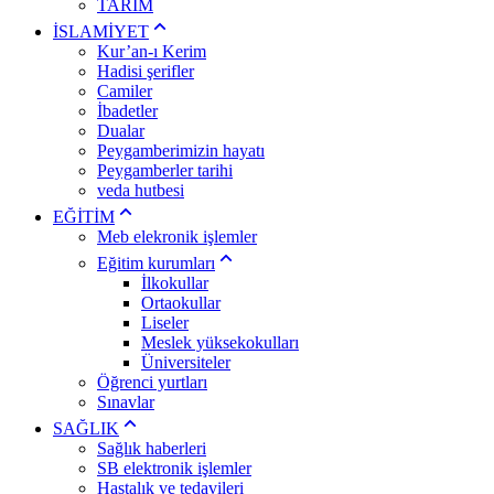
TARIM
İSLAMİYET
Kur’an-ı Kerim
Hadisi şerifler
Camiler
İbadetler
Dualar
Peygamberimizin hayatı
Peygamberler tarihi
veda hutbesi
EĞİTİM
Meb elekronik işlemler
Eğitim kurumları
İlkokullar
Ortaokullar
Liseler
Meslek yüksekokulları
Üniversiteler
Öğrenci yurtları
Sınavlar
SAĞLIK
Sağlık haberleri
SB elektronik işlemler
Hastalık ve tedavileri