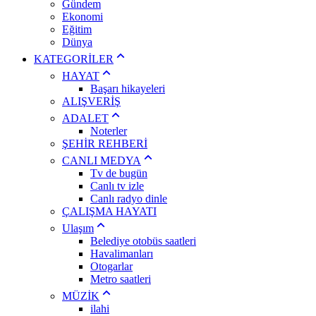
Gündem
Ekonomi
Eğitim
Dünya
KATEGORİLER
HAYAT
Başarı hikayeleri
ALIŞVERİŞ
ADALET
Noterler
ŞEHİR REHBERİ
CANLI MEDYA
Tv de bugün
Canlı tv izle
Canlı radyo dinle
ÇALIŞMA HAYATI
Ulaşım
Belediye otobüs saatleri
Havalimanları
Otogarlar
Metro saatleri
MÜZİK
ilahi