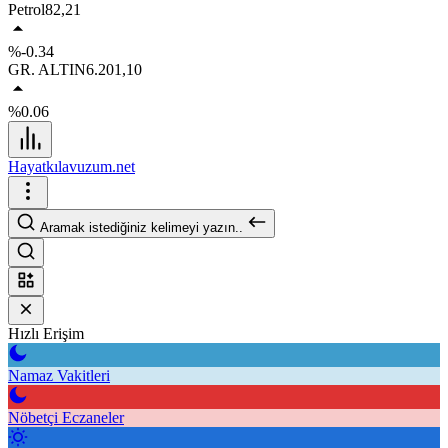
Petrol
82,21
%-0.34
GR. ALTIN
6.201,10
%0.06
Hayatkılavuzum.net
Aramak istediğiniz kelimeyi yazın..
Hızlı Erişim
Namaz Vakitleri
Nöbetçi Eczaneler