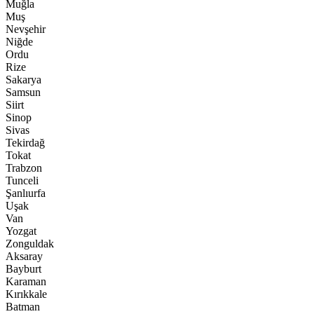
Muğla
Muş
Nevşehir
Niğde
Ordu
Rize
Sakarya
Samsun
Siirt
Sinop
Sivas
Tekirdağ
Tokat
Trabzon
Tunceli
Şanlıurfa
Uşak
Van
Yozgat
Zonguldak
Aksaray
Bayburt
Karaman
Kırıkkale
Batman