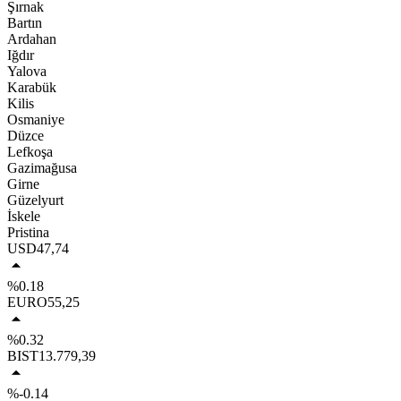
Şırnak
Bartın
Ardahan
Iğdır
Yalova
Karabük
Kilis
Osmaniye
Düzce
Lefkoşa
Gazimağusa
Girne
Güzelyurt
İskele
Pristina
USD
47,74
%0.18
EURO
55,25
%0.32
BIST
13.779,39
%-0.14