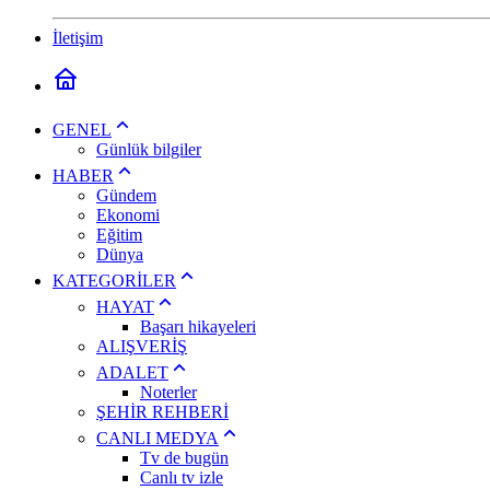
İletişim
GENEL
Günlük bilgiler
HABER
Gündem
Ekonomi
Eğitim
Dünya
KATEGORİLER
HAYAT
Başarı hikayeleri
ALIŞVERİŞ
ADALET
Noterler
ŞEHİR REHBERİ
CANLI MEDYA
Tv de bugün
Canlı tv izle