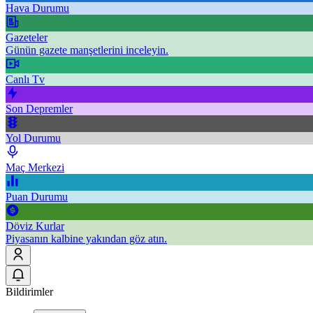
Hava Durumu
Gazeteler
Günün gazete manşetlerini inceleyin.
Canlı Tv
Son Depremler
Yol Durumu
Maç Merkezi
Puan Durumu
Döviz Kurlar
Piyasanın kalbine yakından göz atın.
Bildirimler