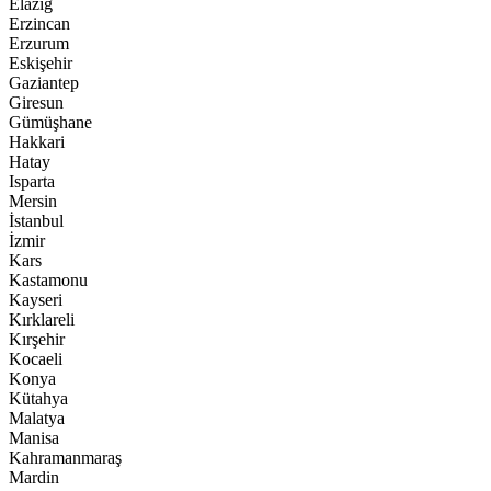
Elazığ
Erzincan
Erzurum
Eskişehir
Gaziantep
Giresun
Gümüşhane
Hakkari
Hatay
Isparta
Mersin
İstanbul
İzmir
Kars
Kastamonu
Kayseri
Kırklareli
Kırşehir
Kocaeli
Konya
Kütahya
Malatya
Manisa
Kahramanmaraş
Mardin