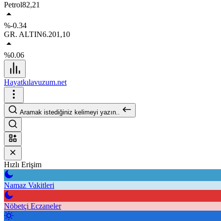
Petrol
82,21
%-0.34
GR. ALTIN
6.201,10
%0.06
Hayatkılavuzum.net
Aramak istediğiniz kelimeyi yazın..
Hızlı Erişim
Namaz Vakitleri
Nöbetçi Eczaneler