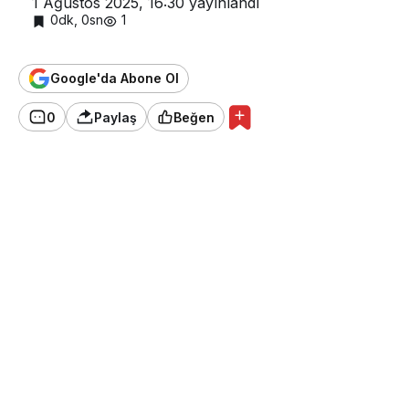
1 Ağustos 2025, 16:30
yayınlandı
0dk, 0sn
1
Google'da Abone Ol
0
Paylaş
Beğen