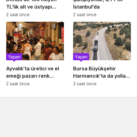
TL’lik alt ve üstyapı
İstanbul’da
yatırımı
2 saat önce
2 saat önce
Yaşam
Yaşam
Ayvalık’ta üretici ve el
Bursa Büyükşehir
emeği pazarı renk
Harmancık’ta da yolları
katıyor
yeniliyor
2 saat önce
3 saat önce