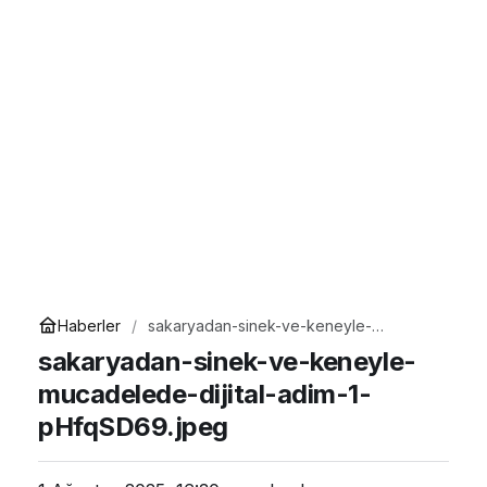
Haberler
sakaryadan-sinek-ve-keneyle-
mucadelede-dijital-adim-1-
sakaryadan-sinek-ve-keneyle-
pHfqSD69.jpeg
mucadelede-dijital-adim-1-
pHfqSD69.jpeg