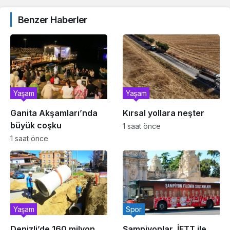
Benzer Haberler
Yaşam
Yaşam
Ganita Akşamları’nda
Kırsal yollara neşter
büyük coşku
1 saat önce
1 saat önce
Yaşam
Spor
Denizli’de 160 milyon
Şampiyonlar, İETT ile