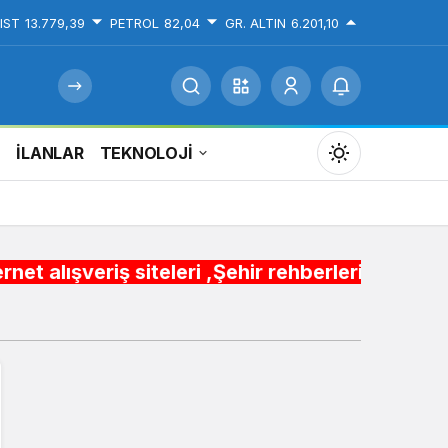
IST
13.779,39
PETROL
82,04
GR. ALTIN
6.201,10
İ
İLANLAR
TEKNOLOJİ
Mod
değiştir
siteleri ,Şehir rehberleri , Belediye Otobüs,Me
Gündüz Modu
Gündüz modunu seçin.
Gece Modu
Gece modunu seçin.