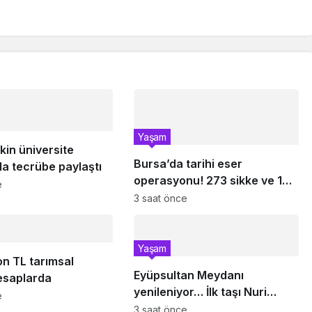
Yaşam
in üniversite
Bursa’da tarihi eser
la tecrübe paylaştı
operasyonu! 273 sikke ve 18
e
obje ele geçirildi
3 saat önce
Yaşam
n TL tarımsal
Eyüpsultan Meydanı
esaplarda
yenileniyor… İlk taşı Nuri
e
Aslan koydu
3 saat önce