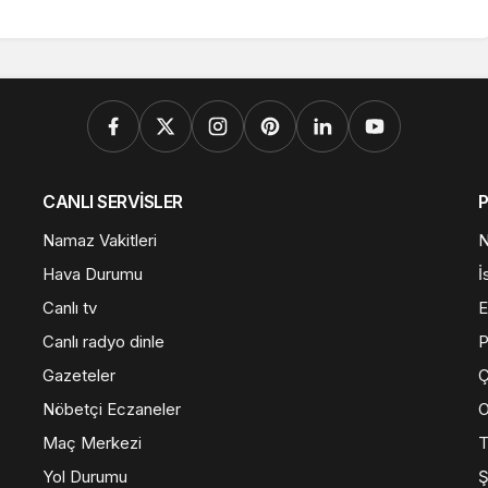
CANLI SERVİSLER
Namaz Vakitleri
N
Hava Durumu
İ
Canlı tv
E
Canlı radyo dinle
Gazeteler
Ç
Nöbetçi Eczaneler
O
Maç Merkezi
T
Yol Durumu
Ş