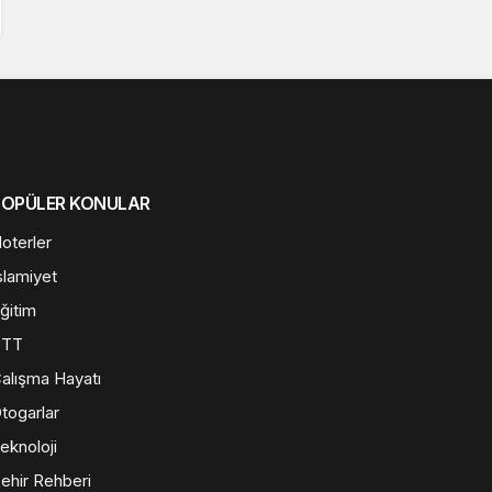
POPÜLER KONULAR
oterler
slamiyet
ğitim
PTT
alışma Hayatı
togarlar
eknoloji
ehir Rehberi