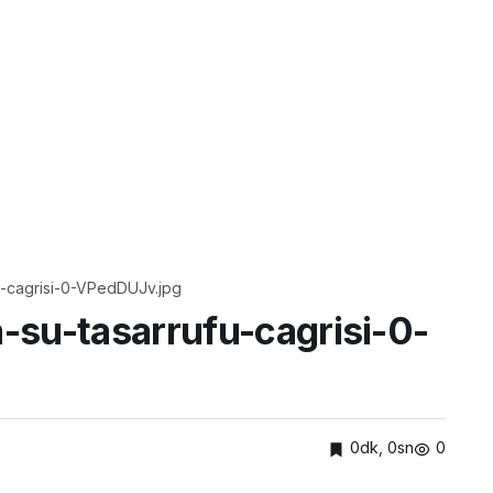
u-cagrisi-0-VPedDUJv.jpg
-su-tasarrufu-cagrisi-0-
0dk, 0sn
0