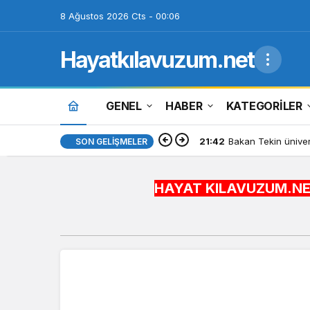
8 Ağustos 2026 Cts - 00:06
Hayatkılavuzum.net
GENEL
HABER
KATEGORİLER
21:42
Bakan Tekin üniver
SON GELIŞMELER
HAYAT KILAVUZUM.NET BİLGİYİ 