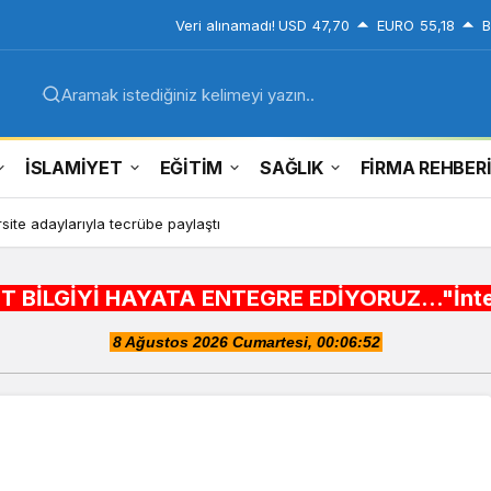
Veri alınamadı!
USD
47,70
EURO
55,18
B
Aramak istediğiniz kelimeyi yazın..
İSLAMİYET
EĞİTİM
SAĞLIK
FİRMA REHBER
site adaylarıyla tecrübe paylaştı
HAYATA ENTEGRE EDİYORUZ..."İnternet alışveriş 