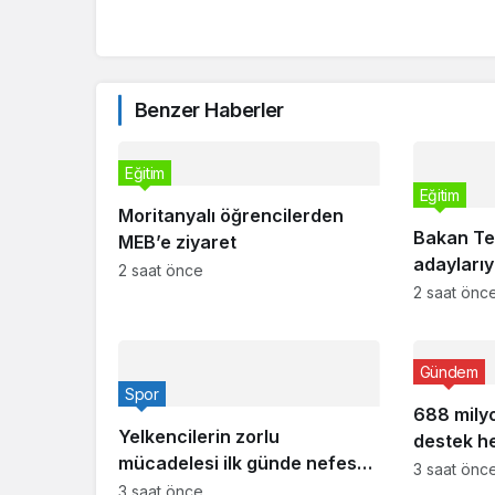
Benzer Haberler
Eğitim
Eğitim
Moritanyalı öğrencilerden
Bakan Tek
MEB’e ziyaret
adaylarıy
2 saat önce
2 saat önc
Gündem
Spor
688 milyo
Yelkencilerin zorlu
destek h
mücadelesi ilk günde nefes
3 saat önc
kesti
3 saat önce