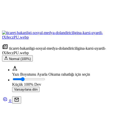
ticaret-bakanligi-sosyal-medya-dolandiriciligina-karsi-uyardi-
fX8eczPU.webp
Normal (100%)
Yazı Boyutunu Ayarla
Okuma rahatlığı için seçin
Küçük
100%
Dev
Varsayılana dön
0