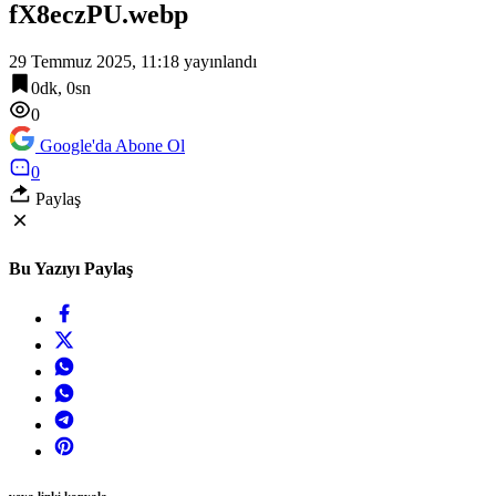
fX8eczPU.webp
12:36
Gebze Köşklüçeşme’de ‘açık hava’ keyif
29 Temmuz 2025, 11:18
yayınlandı
0dk, 0sn
0
Google'da Abone Ol
0
Paylaş
Bu Yazıyı Paylaş