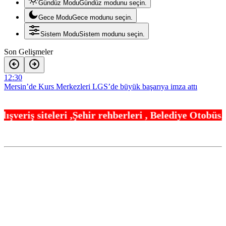
Gündüz Modu
Gündüz modunu seçin.
Gece Modu
Gece modunu seçin.
Sistem Modu
Sistem modunu seçin.
Son Gelişmeler
12:30
Mersin’de Kurs Merkezleri LGS’de büyük başarıya imza attı
12:24
ir rehberleri , Belediye Otobüs,Metro,Tren saatler
Konya’da Genç KOMEK ve Bilgehaneler’de eğlenceli yaz
12:18
İzmir Büyükşehir’den Torbalı’da ‘Kırmızı Altın’ mesaisi
12:12
Bakan Gürlek Mumcu ailesiyle görüştü
12:06
İzmir Güzelbahçe Zabıtası’ndan kapsamlı gıda denetimi
12:00
Bursa Nilüfer’e 7 yeni park kazandırılıyor