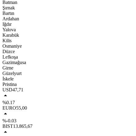
Batman
Şırnak
Bartın
Ardahan
Iğdır
Yalova
Karabük
Kilis
Osmaniye
Düzce
Lefkoşa
Gazimağusa
Girne
Güzelyurt
İskele
Pristina
USD
47,71
%0.17
EURO
55,00
%-0.03
BIST
13.865,67