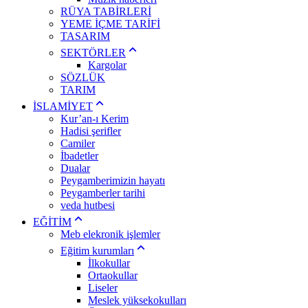
RÜYA TABİRLERİ
YEME İÇME TARİFİ
TASARIM
SEKTÖRLER
Kargolar
SÖZLÜK
TARIM
İSLAMİYET
Kur’an-ı Kerim
Hadisi şerifler
Camiler
İbadetler
Dualar
Peygamberimizin hayatı
Peygamberler tarihi
veda hutbesi
EĞİTİM
Meb elekronik işlemler
Eğitim kurumları
İlkokullar
Ortaokullar
Liseler
Meslek yüksekokulları