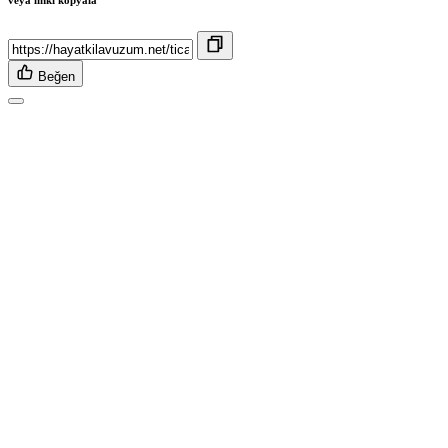
veya linki kopyala
Beğen