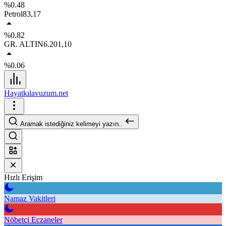
%0.48
Petrol
83,17
%0.82
GR. ALTIN
6.201,10
%0.06
Hayatkılavuzum.net
Aramak istediğiniz kelimeyi yazın..
Hızlı Erişim
Namaz Vakitleri
Nöbetçi Eczaneler