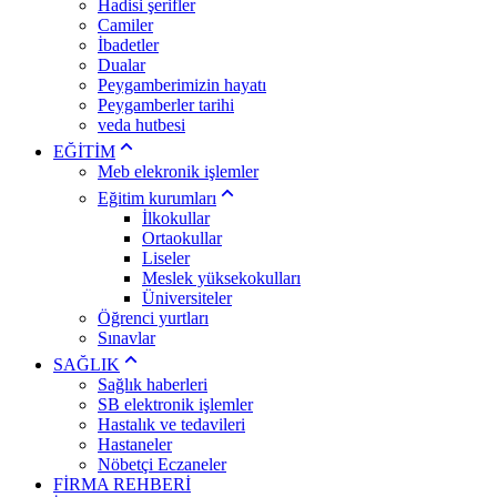
Hadisi şerifler
Camiler
İbadetler
Dualar
Peygamberimizin hayatı
Peygamberler tarihi
veda hutbesi
EĞİTİM
Meb elekronik işlemler
Eğitim kurumları
İlkokullar
Ortaokullar
Liseler
Meslek yüksekokulları
Üniversiteler
Öğrenci yurtları
Sınavlar
SAĞLIK
Sağlık haberleri
SB elektronik işlemler
Hastalık ve tedavileri
Hastaneler
Nöbetçi Eczaneler
FİRMA REHBERİ