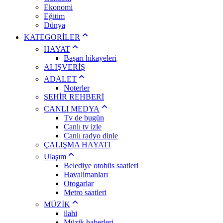
Ekonomi
Eğitim
Dünya
KATEGORİLER
HAYAT
Başarı hikayeleri
ALIŞVERİŞ
ADALET
Noterler
ŞEHİR REHBERİ
CANLI MEDYA
Tv de bugün
Canlı tv izle
Canlı radyo dinle
ÇALIŞMA HAYATI
Ulaşım
Belediye otobüs saatleri
Havalimanları
Otogarlar
Metro saatleri
MÜZİK
ilahi
Müzik haberleri