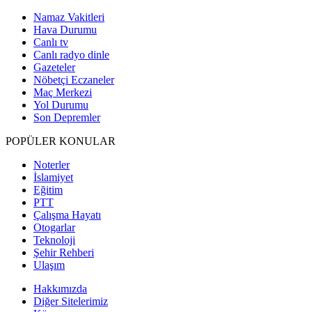
Namaz Vakitleri
Hava Durumu
Canlı tv
Canlı radyo dinle
Gazeteler
Nöbetçi Eczaneler
Maç Merkezi
Yol Durumu
Son Depremler
POPÜLER KONULAR
Noterler
İslamiyet
Eğitim
PTT
Çalışma Hayatı
Otogarlar
Teknoloji
Şehir Rehberi
Ulaşım
Hakkımızda
Diğer Sitelerimiz