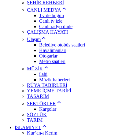
ŞEHİR REHBERİ
CANLI MEDYA
Tv de bugün
Canlı tv izle
Canlı radyo dinle
ÇALIŞMA HAYATI
Ulaşım
Belediye otobüs saatleri
Havalimanları
Otogarlar
Metro saatleri
MÜZİK
ilahi
Müzik haberleri
RÜYA TABİRLERİ
YEME İÇME TARİFİ
TASARIM
SEKTÖRLER
Kargolar
SÖZLÜK
TARIM
İSLAMİYET
Kur’an-ı Kerim