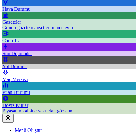
Hava Durumu
Gazeteler
Günün gazete manşetlerini inceleyin.
Canlı Tv
Son Depremler
Yol Durumu
Maç Merkezi
Puan Durumu
Döviz Kurlar
Piyasanın kalbine yakından göz atın.
Menü Oluştur