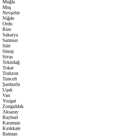
Muğla
Muş
Nevşehir
Niğde
Ordu
Rize
Sakarya
Samsun
Siirt
Sinop
Sivas
Tekirdağ
Tokat
Trabzon
Tunceli
Şanlıurfa
Uşak
Van
Yozgat
Zonguldak
Aksaray
Bayburt
Karaman
Kırıkkale
Batman