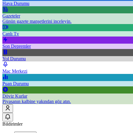
Hava Durumu
Gazeteler
Günün gazete manşetlerini inceleyin.
Canlı Tv
Son Depremler
Yol Durumu
Maç Merkezi
Puan Durumu
Döviz Kurlar
Piyasanın kalbine yakından göz atın.
Bildirimler