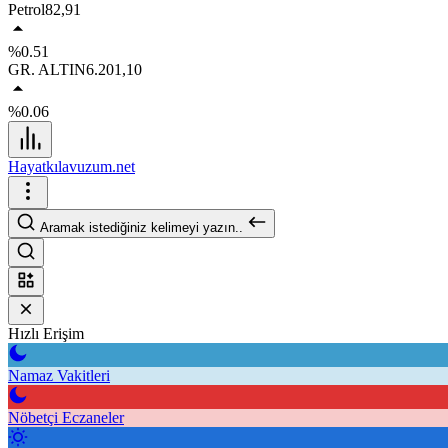
Petrol
82,91
%0.51
GR. ALTIN
6.201,10
%0.06
Hayatkılavuzum.net
Aramak istediğiniz kelimeyi yazın..
Hızlı Erişim
Namaz Vakitleri
Nöbetçi Eczaneler