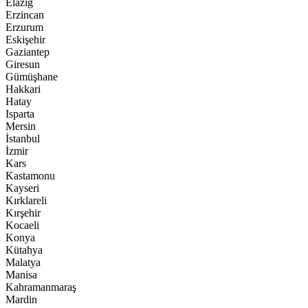
Elazığ
Erzincan
Erzurum
Eskişehir
Gaziantep
Giresun
Gümüşhane
Hakkari
Hatay
Isparta
Mersin
İstanbul
İzmir
Kars
Kastamonu
Kayseri
Kırklareli
Kırşehir
Kocaeli
Konya
Kütahya
Malatya
Manisa
Kahramanmaraş
Mardin