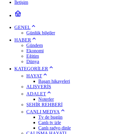
İletişim
GENEL
Günlük bilgiler
HABER
Gündem
Ekonomi
Eğitim
Dünya
KATEGORİLER
HAYAT
Başarı hikayeleri
ALIŞVERİŞ
ADALET
Noterler
ŞEHİR REHBERİ
CANLI MEDYA
Tv de bugün
Canlı tv izle
Canlı radyo dinle
ÇALIŞMA HAYATI