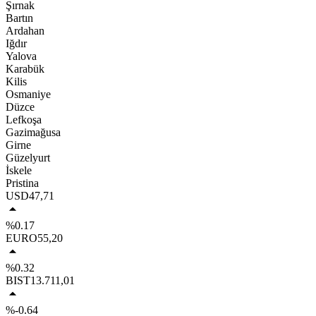
Şırnak
Bartın
Ardahan
Iğdır
Yalova
Karabük
Kilis
Osmaniye
Düzce
Lefkoşa
Gazimağusa
Girne
Güzelyurt
İskele
Pristina
USD
47,71
%0.17
EURO
55,20
%0.32
BIST
13.711,01
%-0.64