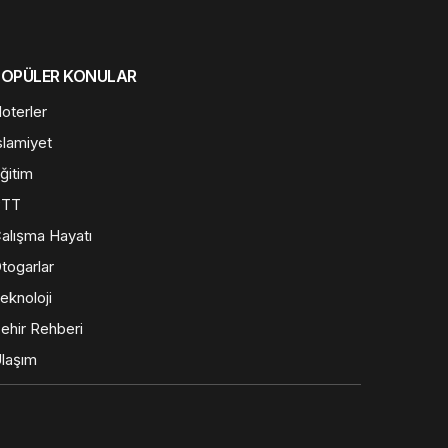
POPÜLER KONULAR
oterler
slamiyet
ğitim
PTT
alışma Hayatı
togarlar
eknoloji
ehir Rehberi
laşım