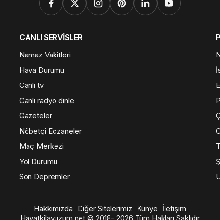
CANLI SERVİSLER
Namaz Vakitleri
N
Hava Durumu
İ
Canlı tv
E
Canlı radyo dinle
Gazeteler
Ç
Nöbetçi Eczaneler
O
Maç Merkezi
T
Yol Durumu
Ş
Son Depremler
U
Hakkımızda
Diğer Sitelerimiz
Künye
İletişim
Hayatkilavuzum.net © 2018- 2026 Tüm Hakları Saklıdır