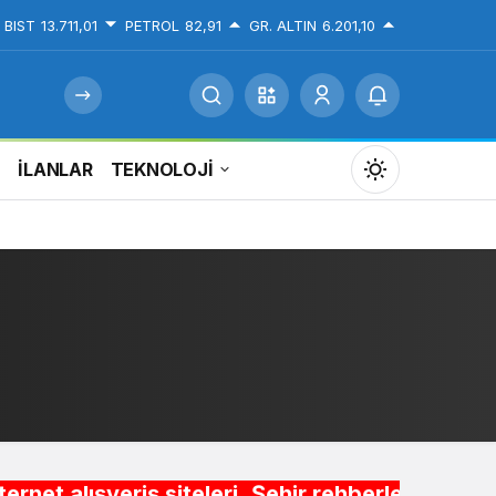
BIST
13.711,01
PETROL
82,91
GR. ALTIN
6.201,10
İ
İLANLAR
TEKNOLOJİ
Mod
değiştir
Gündüz Modu
Gündüz modunu seçin.
Gece Modu
Gece modunu seçin.
ş siteleri ,Şehir rehberleri , Belediye Otobüs