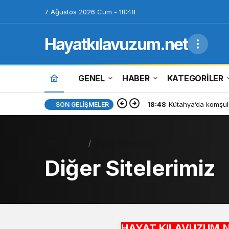
7 Ağustos 2026 Cum - 18:48
Hayatkılavuzum.net
GENEL
HABER
KATEGORİLER
18:48
Kütahya’da komşulu
SON GELIŞMELER
Haberler
Diğer Sitelerimiz
Diğer Sitelerimiz
HAYAT KILAVUZUM.NET BİLGİY