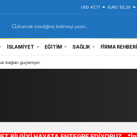
USD
47,71
EURO
55,20
Aramak istediğiniz kelimeyi yazın..
İSLAMİYET
EĞİTİM
SAĞLIK
FİRMA REHBER
k bağları güçleniyor
İ HAYATA ENTEGRE EDİYORUZ..."İnternet alışveri