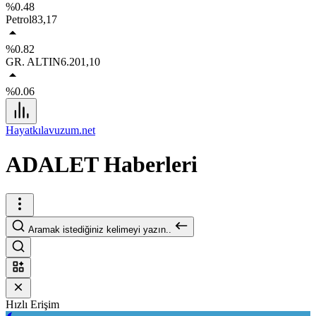
%0.48
Petrol
83,17
%0.82
GR. ALTIN
6.201,10
%0.06
Hayatkılavuzum.net
ADALET Haberleri
Aramak istediğiniz kelimeyi yazın..
Hızlı Erişim