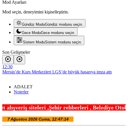
Mod Ayarları
Mod seçin, deneyimini kişiselleştirin.
Gündüz Modu
Gündüz modunu seçin.
Gece Modu
Gece modunu seçin.
Sistem Modu
Sistem modunu seçin.
Son Gelişmeler
12:30
Mersin’de Kurs Merkezleri LGS’de büyük başarıya imza attı
12:24
ADALET
Konya’da Genç KOMEK ve Bilgehaneler’de eğlenceli yaz
Noterler
12:18
İzmir Büyükşehir’den Torbalı’da ‘Kırmızı Altın’ mesaisi
,Şehir rehberleri , Belediye Otobüs,Metro,Tren sa
12:12
Bakan Gürlek Mumcu ailesiyle görüştü