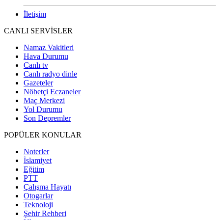
İletişim
CANLI SERVİSLER
Namaz Vakitleri
Hava Durumu
Canlı tv
Canlı radyo dinle
Gazeteler
Nöbetçi Eczaneler
Maç Merkezi
Yol Durumu
Son Depremler
POPÜLER KONULAR
Noterler
İslamiyet
Eğitim
PTT
Çalışma Hayatı
Otogarlar
Teknoloji
Şehir Rehberi