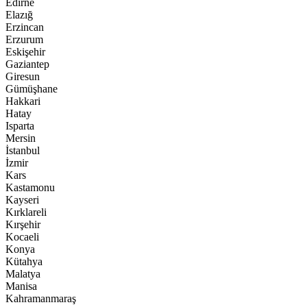
Edirne
Elazığ
Erzincan
Erzurum
Eskişehir
Gaziantep
Giresun
Gümüşhane
Hakkari
Hatay
Isparta
Mersin
İstanbul
İzmir
Kars
Kastamonu
Kayseri
Kırklareli
Kırşehir
Kocaeli
Konya
Kütahya
Malatya
Manisa
Kahramanmaraş