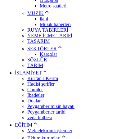
Otogarlar
Metro saatleri
MÜZİK
ilahi
Müzik haberleri
RÜYA TABİRLERİ
YEME İÇME TARİFİ
TASARIM
SEKTÖRLER
Kargolar
SÖZLÜK
TARIM
İSLAMİYET
Kur’an-ı Kerim
Hadisi şerifler
Camiler
İbadetler
Dualar
Peygamberimizin hayatı
Peygamberler tarihi
veda hutbesi
EĞİTİM
Meb elekronik işlemler
Eğitim kurumları