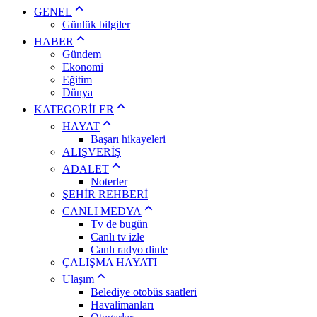
GENEL
Günlük bilgiler
HABER
Gündem
Ekonomi
Eğitim
Dünya
KATEGORİLER
HAYAT
Başarı hikayeleri
ALIŞVERİŞ
ADALET
Noterler
ŞEHİR REHBERİ
CANLI MEDYA
Tv de bugün
Canlı tv izle
Canlı radyo dinle
ÇALIŞMA HAYATI
Ulaşım
Belediye otobüs saatleri
Havalimanları