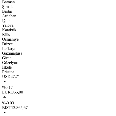
Batman
Şırnak
Bartın
Ardahan
Iğdır
Yalova
Karabük
Kilis
Osmaniye
Düzce
Lefkoşa
Gazimağusa
Girne
Güzelyurt
İskele
Pristina
USD
47,71
%0.17
EURO
55,00
%-0.03
BIST
13.865,67