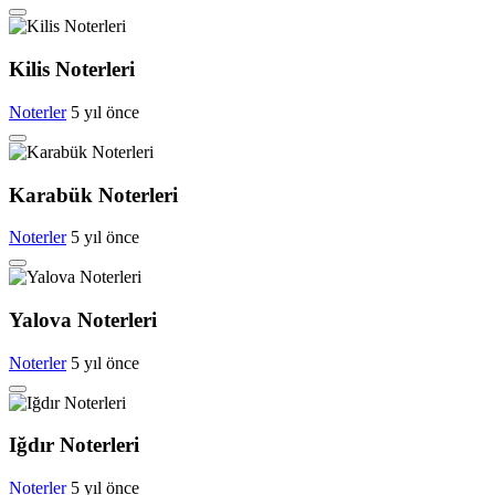
Yaz tatilinde çocuklar için hareket, oyun ve keşif bir arada
12:42
İzmir’de hayat kurtaran baba, kızını kortlarda şampiyonluğa
Kilis Noterleri
hazırlıyor
12:36
Noterler
5 yıl önce
Gebze Köşklüçeşme’de ‘açık hava’ keyif
Karabük Noterleri
Noterler
5 yıl önce
Yalova Noterleri
Noterler
5 yıl önce
Iğdır Noterleri
Noterler
5 yıl önce