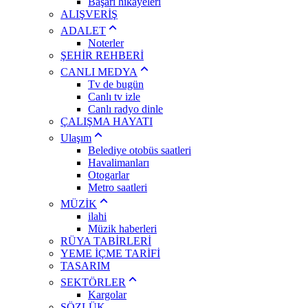
Başarı hikayeleri
ALIŞVERİŞ
ADALET
Noterler
ŞEHİR REHBERİ
CANLI MEDYA
Tv de bugün
Canlı tv izle
Canlı radyo dinle
ÇALIŞMA HAYATI
Ulaşım
Belediye otobüs saatleri
Havalimanları
Otogarlar
Metro saatleri
MÜZİK
ilahi
Müzik haberleri
RÜYA TABİRLERİ
YEME İÇME TARİFİ
TASARIM
SEKTÖRLER
Kargolar
SÖZLÜK