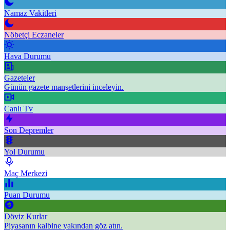
Namaz Vakitleri
Nöbetçi Eczaneler
Hava Durumu
Gazeteler
Günün gazete manşetlerini inceleyin.
Canlı Tv
Son Depremler
Yol Durumu
Maç Merkezi
Puan Durumu
Döviz Kurlar
Piyasanın kalbine yakından göz atın.