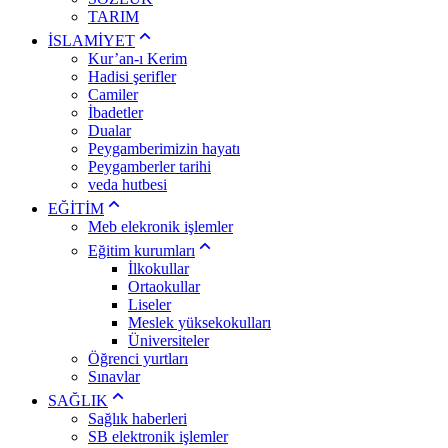
TARIM
İSLAMİYET
Kur’an-ı Kerim
Hadisi şerifler
Camiler
İbadetler
Dualar
Peygamberimizin hayatı
Peygamberler tarihi
veda hutbesi
EĞİTİM
Meb elekronik işlemler
Eğitim kurumları
İlkokullar
Ortaokullar
Liseler
Meslek yüksekokulları
Üniversiteler
Öğrenci yurtları
Sınavlar
SAĞLIK
Sağlık haberleri
SB elektronik işlemler