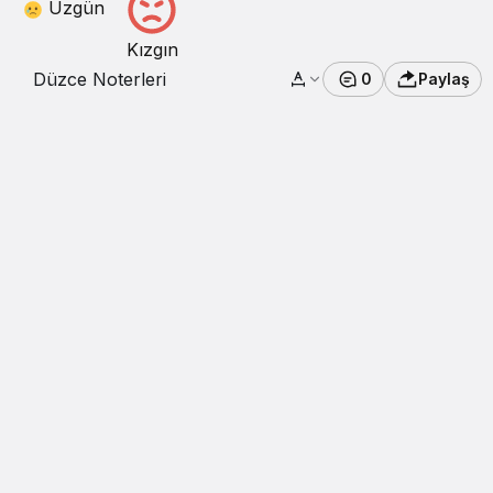
Üzgün
Kızgın
Düzce Noterleri
0
Paylaş