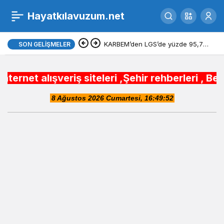
Hayatkılavuzum.net
KARBEM’den LGS’de yüzde 95,7
SON GELIŞMELER
başarı
eriş siteleri ,Şehir rehberleri , Belediye Oto