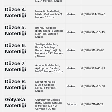
N:2/A Merkez / Düzce
Düzce 4.
Nusrettin Mahallesi,
Noterliği
Istiklal Caddesi, N:4/A
Merkez
0 (380) 524-29-43
Merkez / Düzce
Düzce 5.
Istanbul Caddesi,
Ibrahimoğlu Iş Merkezi
Noterliği
Merkez
0 (380) 514-30-45
N:114-116 Merkez /
Düzce
Düzce 6.
Şerefiye Mahallesi,
Rasim Betir Paşa
Noterliği
Bulvarı Akgünoğlu Iş
Merkez
0 (380) 512-25-05
Merkezi N:1 K:1 Merkez
/ Düzce
Düzce 7.
Azmimilli Mahallesi,
Noterliği
Aydınpınar Caddesi,
Merkez
0 (380) 523-43-43
No:3/B Merkez / Düzce
Düzce 8.
Kültür Mahallesi,
M.Akif Caddesi
Noterliği
Merkez
0 (380) 514-28-88
No:43/B Merkez /
Düzce
Gölyaka
Cumhuriyet Caddesi,
Inönü Sokak, Şentürk
Noterliği
Gölyaka
0 (380) 711-41-29
Iş Merkezi K:1 N:2
Gölyaka / Düzce