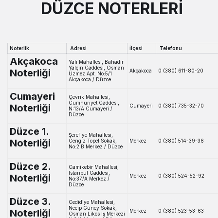
DÜZCE NOTERLERİ
Noterlik
Adresi
İlçesi
Telefonu
Akçakoca
Yalı Mahallesi, Bahadır
Yalçın Caddesi, Osman
Noterliği
Akçakoca
0 (380) 611-80-20
Üzmez Apt. No:5/1
Akçakoca / Düzce
Cumayeri
Çevrik Mahallesi,
Cumhuriyet Caddesi,
Noterliği
Cumayeri
0 (380) 735-32-70
N:13/A Cumayeri /
Düzce
Düzce 1.
Şerefiye Mahallesi,
Noterliği
Cengiz Topel Sokak,
Merkez
0 (380) 514-39-36
No:2 B Merkez / Düzce
Düzce 2.
Camikebir Mahallesi,
Istanbul Caddesi,
Noterliği
Merkez
0 (380) 524-52-92
No:37/A Merkez /
Düzce
Düzce 3.
Cedidiye Mahallesi,
Necip Güney Sokak,
Noterliği
Merkez
0 (380) 523-53-63
Osman Likos Iş Merkezi