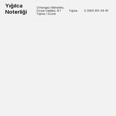
Yığılca
Orhangazi Mahallesi,
Noterliği
Düzce Caddesi, N:1
Yığılca
0 (380) 651-49-81
Yığılca / Düzce