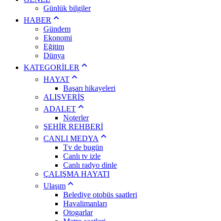
Günlük bilgiler
HABER
Gündem
Ekonomi
Eğitim
Dünya
KATEGORİLER
HAYAT
Başarı hikayeleri
ALIŞVERİŞ
ADALET
Noterler
ŞEHİR REHBERİ
CANLI MEDYA
Tv de bugün
Canlı tv izle
Canlı radyo dinle
ÇALIŞMA HAYATI
Ulaşım
Belediye otobüs saatleri
Havalimanları
Otogarlar