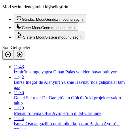
Mod seçin, deneyimini kişiselleştirin.
Gündüz Modu
Gündüz modunu seçin.
Gece Modu
Gece modunu seçin.
Sistem Modu
Sistem modunu seçin.
Son Gelişmeler
11:48
İzmir’in simge yapısı Cihan Palas yeniden hayat buluyor
11:42
Bursa İnegöl’de Alanyurt Yüzme Havuzu’nda çalışmalar tam
gaz
11:36
Genel Sekreter Dr. Baraçlı’dan Gölcük’teki projelere yakın
takip
11:30
Mersin Sinema Ofisi Avrupa’nın djital vitrininde
11:24
Bursa Osmangazili başarılı pilot kupasını Başkan Aydın’la
paylaştı