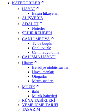
KATEGORİLER
HAYAT
Başarı hikayeleri
ALIŞVERİŞ
ADALET
Noterler
ŞEHİR REHBERİ
CANLI MEDYA
Tv de bugün
Canlı tv izle
Canlı radyo dinle
ÇALIŞMA HAYATI
Ulaşım
Belediye otobüs saatleri
Havalimanları
Otogarlar
Metro saatleri
MÜZİK
ilahi
Müzik haberleri
RÜYA TABİRLERİ
YEME İÇME TARİFİ
TASARIM