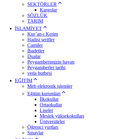
SEKTÖRLER
Kargolar
SÖZLÜK
TARIM
İSLAMİYET
Kur’an-ı Kerim
Hadisi şerifler
Camiler
İbadetler
Dualar
Peygamberimizin hayatı
Peygamberler tarihi
veda hutbesi
EĞİTİM
Meb elekronik işlemler
Eğitim kurumları
İlkokullar
Ortaokullar
Liseler
Meslek yüksekokulları
Üniversiteler
Öğrenci yurtları
Sınavlar