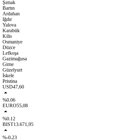
Şırnak
Bartın
Ardahan
Iğdır
Yalova
Karabük
Kilis
Osmaniye
Düzce
Lefkoşa
Gazimağusa
Girne
Güzelyurt
İskele
Pristina
USD
47,60
%0.06
EURO
55,08
%0.12
BIST
13.671,95
%-0.23