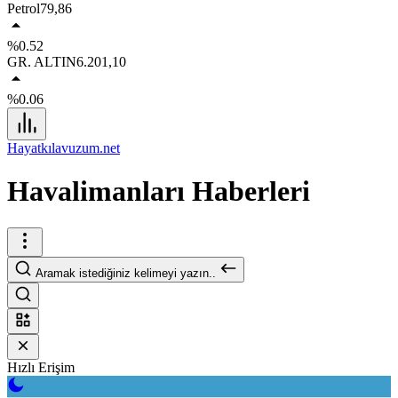
Petrol
79,86
%0.52
GR. ALTIN
6.201,10
%0.06
Hayatkılavuzum.net
Havalimanları Haberleri
Aramak istediğiniz kelimeyi yazın..
Hızlı Erişim