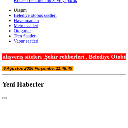
Kocaeli’de adrenalin zirve yapacak
Ulaşım
Belediye otobüs saatleri
Havalimanları
Metro saatleri
Otogarlar
Tren Saatleri
Vapur saatleri
ehir rehberleri , Belediye Otobüs,Metro,Tren saatl
Yeni Haberler