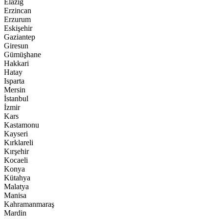
Elazığ
Erzincan
Erzurum
Eskişehir
Gaziantep
Giresun
Gümüşhane
Hakkari
Hatay
Isparta
Mersin
İstanbul
İzmir
Kars
Kastamonu
Kayseri
Kırklareli
Kırşehir
Kocaeli
Konya
Kütahya
Malatya
Manisa
Kahramanmaraş
Mardin