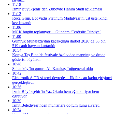
11:18
İzmir Büyükşehir’den Zübeyde Hanım Stadı açıklaması
11:12
Roca Grup, EcoVadis Platinum Madalyası’nı üst üste ikinci
kez kazandı
11:06
MGK bugün toplanıyor… Gündem ‘Terörsüz Türkiye’
11:00
Gümrük Muhafaza’dan kaçakçılığa darbe! 2026’da 58 bin
519 canlı hayvan kurtarıldı
10:54
Konya Taş Bina’da festivale özel video mapping ve drone
gösterisi büyüledi
10:48
Sultanköy’ün gururu Ali Karakaş Tuğgeneral oldu
10:42
Elektronik A.TR sistemi devrede… İlk ihracatı kadın girişimci
gerçekleştirdi
10:36
İzmir Büyükşehir’in Yaz Okulu hem eğlendiriyor hem
öğretiyor
10:30
İzmit Belediyesi’nden muhtarlara doğum günü ziyareti
10:24