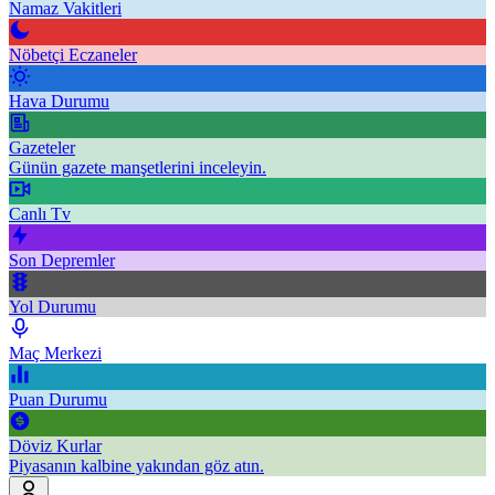
Namaz Vakitleri
Nöbetçi Eczaneler
Hava Durumu
Gazeteler
Günün gazete manşetlerini inceleyin.
Canlı Tv
Son Depremler
Yol Durumu
Maç Merkezi
Puan Durumu
Döviz Kurlar
Piyasanın kalbine yakından göz atın.