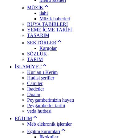
Metro saatleri
MÜZİK
ilahi
Müzik haberleri
RÜYA TABİRLERİ
YEME İÇME TARİFİ
TASARIM
SEKTÖRLER
Kargolar
SÖZLÜK
TARIM
İSLAMİYET
Kur’an-ı Kerim
Hadisi şerifler
Camiler
İbadetler
Dualar
Peygamberimizin hayatı
Peygamberler tarihi
veda hutbesi
EĞİTİM
Meb elekronik işlemler
Eğitim kurumları
İlkokullar