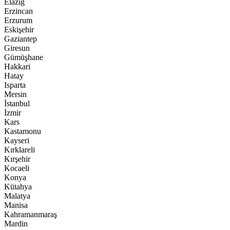
Elazığ
Erzincan
Erzurum
Eskişehir
Gaziantep
Giresun
Gümüşhane
Hakkari
Hatay
Isparta
Mersin
İstanbul
İzmir
Kars
Kastamonu
Kayseri
Kırklareli
Kırşehir
Kocaeli
Konya
Kütahya
Malatya
Manisa
Kahramanmaraş
Mardin