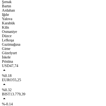
Şırnak
Bartın
Ardahan
Iğdır
Yalova
Karabük
Kilis
Osmaniye
Düzce
Lefkoşa
Gazimağusa
Girne
Güzelyurt
İskele
Pristina
USD
47,74
%0.18
EURO
55,25
%0.32
BIST
13.779,39
%-0.14