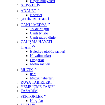
Başarı hikayeleri
ALIŞVERİŞ
ADALET
Noterler
ŞEHİR REHBERİ
CANLI MEDYA
Tv de bugün
Canlı tv izle
Canlı radyo dinle
ÇALIŞMA HAYATI
Ulaşım
Belediye otobüs saatleri
Havalimanları
Otogarlar
Metro saatleri
MÜZİK
ilahi
Müzik haberleri
RÜYA TABİRLERİ
YEME İÇME TARİFİ
TASARIM
SEKTÖRLER
Kargolar
SÖZLÜK