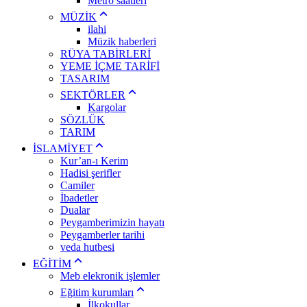
Metro saatleri
MÜZİK
ilahi
Müzik haberleri
RÜYA TABİRLERİ
YEME İÇME TARİFİ
TASARIM
SEKTÖRLER
Kargolar
SÖZLÜK
TARIM
İSLAMİYET
Kur’an-ı Kerim
Hadisi şerifler
Camiler
İbadetler
Dualar
Peygamberimizin hayatı
Peygamberler tarihi
veda hutbesi
EĞİTİM
Meb elekronik işlemler
Eğitim kurumları
İlkokullar