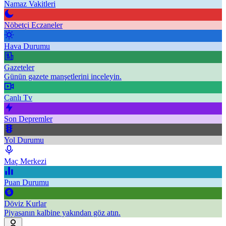
Namaz Vakitleri
Nöbetçi Eczaneler
Hava Durumu
Gazeteler
Günün gazete manşetlerini inceleyin.
Canlı Tv
Son Depremler
Yol Durumu
Maç Merkezi
Puan Durumu
Döviz Kurlar
Piyasanın kalbine yakından göz atın.