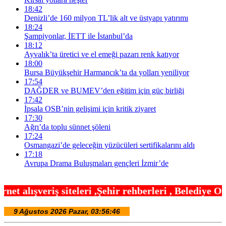
18:42
Denizli’de 160 milyon TL’lik alt ve üstyapı yatırımı
18:24
Şampiyonlar, İETT ile İstanbul’da
18:12
Ayvalık’ta üretici ve el emeği pazarı renk katıyor
18:00
Bursa Büyükşehir Harmancık’ta da yolları yeniliyor
17:54
DAĞDER ve BUMEV’den eğitim için güç birliği
17:42
İpsala OSB’nin gelişimi için kritik ziyaret
17:30
Ağrı’da toplu sünnet şöleni
17:24
Osmangazi’de geleceğin yüzücüleri sertifikalarını aldı
17:18
Avrupa Drama Buluşmaları gençleri İzmir’de
ri ,Şehir rehberleri , Belediye Otobüs,Metro,Tren