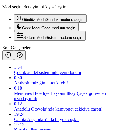
Mod seçin, deneyimini kişiselleştirin.
Gündüz Modu
Gündüz modunu seçin.
Gece Modu
Gece modunu seçin.
Sistem Modu
Sistem modunu seçin.
Son Gelişmeler
1:54
Çocuk adalet sisteminde yeni dönem
0:30
Arabesk müziğinin acı kaybı!
0:18
Menderes Belediye Başkanı İlkay Çiçek görevden
uzaklaştırıldı
0:12
Anadolu Otoyolu’nda kamyonet çekiciye çarptı!
19:24
Ganita Akşamları’nda büyük coşku
19:12
Kırsal yollara neşter