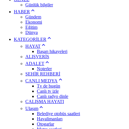
Günlük bilgiler
HABER
Gündem
Ekonomi
Eğitim
Dünya
KATEGORİLER
HAYAT
Başarı hikayeleri
ALIŞVERİŞ
ADALET
Noterler
ŞEHİR REHBERİ
CANLI MEDYA
Tv de bugün
Canlı tv izle
Canlı radyo dinle
ÇALIŞMA HAYATI
Ulaşım
Belediye otobüs saatleri
Havalimanları
Otogarlar