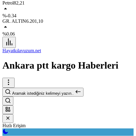
Petrol
82,21
%-0.34
GR. ALTIN
6.201,10
%0.06
Hayatkılavuzum.net
Ankara ptt kargo Haberleri
Aramak istediğiniz kelimeyi yazın..
Hızlı Erişim