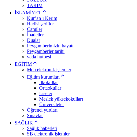
TARIM
İSLAMİYET
Kur’an-ı Kerim
Hadisi şerifler
Camiler
İbadetler
Dualar
Peygamberimizin hayatı
Peygamberler tarihi
veda hutbesi
EĞİTİM
Meb elekronik işlemler
Eğitim kurumları
İlkokullar
Ortaokullar
Liseler
Meslek yüksekokulları
Üniversiteler
Öğrenci yurtları
Sınavlar
SAĞLIK
Sağlık haberleri
SB elektronik işlemler