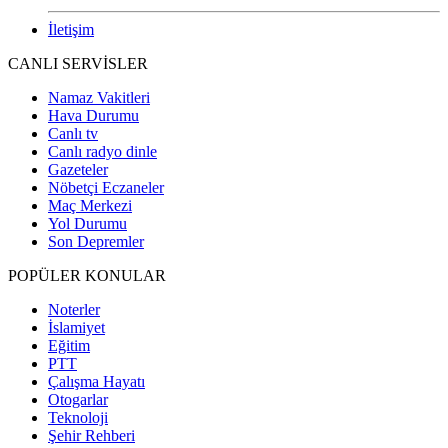
İletişim
CANLI SERVİSLER
Namaz Vakitleri
Hava Durumu
Canlı tv
Canlı radyo dinle
Gazeteler
Nöbetçi Eczaneler
Maç Merkezi
Yol Durumu
Son Depremler
POPÜLER KONULAR
Noterler
İslamiyet
Eğitim
PTT
Çalışma Hayatı
Otogarlar
Teknoloji
Şehir Rehberi