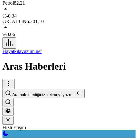
Petrol
82,21
%-0.34
GR. ALTIN
6.201,10
%0.06
Hayatkılavuzum.net
Aras Haberleri
Aramak istediğiniz kelimeyi yazın..
Hızlı Erişim