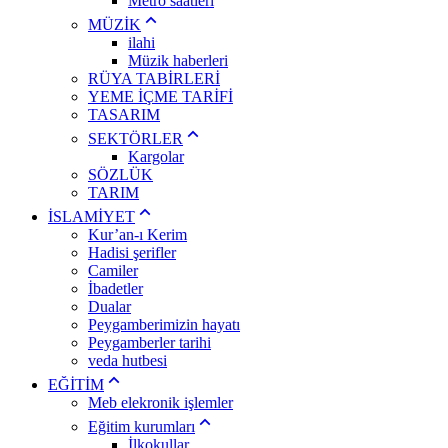
Metro saatleri
MÜZİK
ilahi
Müzik haberleri
RÜYA TABİRLERİ
YEME İÇME TARİFİ
TASARIM
SEKTÖRLER
Kargolar
SÖZLÜK
TARIM
İSLAMİYET
Kur’an-ı Kerim
Hadisi şerifler
Camiler
İbadetler
Dualar
Peygamberimizin hayatı
Peygamberler tarihi
veda hutbesi
EĞİTİM
Meb elekronik işlemler
Eğitim kurumları
İlkokullar