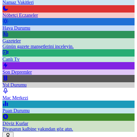
Namaz Vakitleri
Nöbetçi Eczaneler
Hava Durumu
Gazeteler
Günün gazete manşetlerini inceleyin.
Canlı Tv
Son Depremler
Yol Durumu
Maç Merkezi
Puan Durumu
Döviz Kurlar
Piyasanın kalbine yakından göz atın.