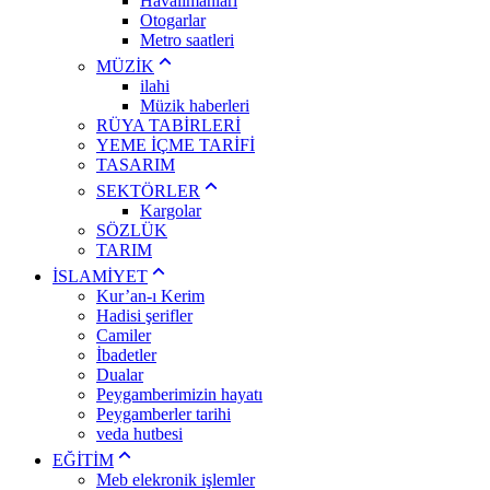
Havalimanları
Otogarlar
Metro saatleri
MÜZİK
ilahi
Müzik haberleri
RÜYA TABİRLERİ
YEME İÇME TARİFİ
TASARIM
SEKTÖRLER
Kargolar
SÖZLÜK
TARIM
İSLAMİYET
Kur’an-ı Kerim
Hadisi şerifler
Camiler
İbadetler
Dualar
Peygamberimizin hayatı
Peygamberler tarihi
veda hutbesi
EĞİTİM
Meb elekronik işlemler