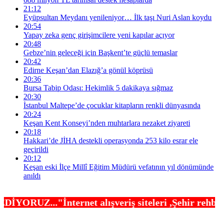
21:12
Eyüpsultan Meydanı yenileniyor… İlk taşı Nuri Aslan koydu
20:54
Yapay zeka genç girişimcilere yeni kapılar açıyor
20:48
Gebze’nin geleceği için Başkent’te güçlü temaslar
20:42
Edirne Keşan’dan Elazığ’a gönül köprüsü
20:36
Bursa Tabip Odası: Hekimlik 5 dakikaya sığmaz
20:30
İstanbul Maltepe’de çocuklar kitapların renkli dünyasında
20:24
Keşan Kent Konseyi’nden muhtarlara nezaket ziyareti
20:18
Hakkari’de JİHA destekli operasyonda 253 kilo esrar ele
geçirildi
20:12
Keşan eski İlçe Millî Eğitim Müdürü vefatının yıl dönümünde
anıldı
alışveriş siteleri ,Şehir rehberleri , Belediye O