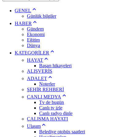
GENEL
Günlük bilgiler
HABER
Gündem
Ekonomi
Eğitim
Dünya
KATEGORİLER
HAYAT
Başarı hikayeleri
ALIŞVERİŞ
ADALET
Noterler
ŞEHİR REHBERİ
CANLI MEDYA
Tv de bugün
Canlı tv izle
Canlı radyo dinle
ÇALIŞMA HAYATI
Ulaşım
Belediye otobüs saatleri