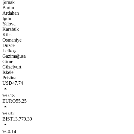
Şırnak
Bartın
Ardahan
Iğdır
Yalova
Karabük
Kilis
Osmaniye
Düzce
Lefkoşa
Gazimağusa
Girne
Güzelyurt
İskele
Pristina
USD
47,74
%0.18
EURO
55,25
%0.32
BIST
13.779,39
%-0.14