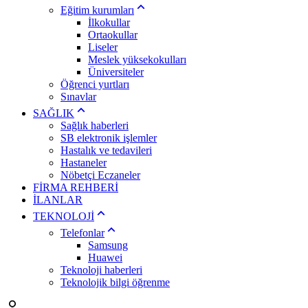
Eğitim kurumları
İlkokullar
Ortaokullar
Liseler
Meslek yüksekokulları
Üniversiteler
Öğrenci yurtları
Sınavlar
SAĞLIK
Sağlık haberleri
SB elektronik işlemler
Hastalık ve tedavileri
Hastaneler
Nöbetçi Eczaneler
FİRMA REHBERİ
İLANLAR
TEKNOLOJİ
Telefonlar
Samsung
Huawei
Teknoloji haberleri
Teknolojik bilgi öğrenme