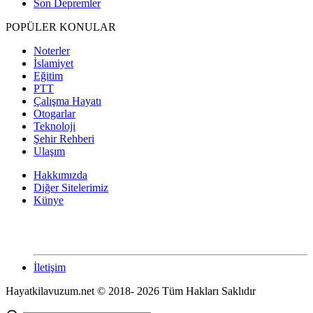
Son Depremler
POPÜLER KONULAR
Noterler
İslamiyet
Eğitim
PTT
Çalışma Hayatı
Otogarlar
Teknoloji
Şehir Rehberi
Ulaşım
Hakkımızda
Diğer Sitelerimiz
Künye
İletişim
Hayatkilavuzum.net © 2018- 2026 Tüm Hakları Saklıdır