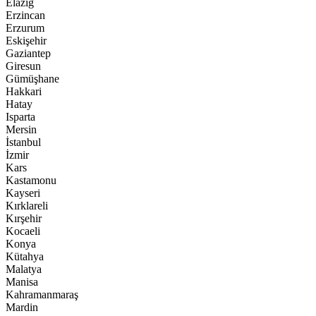
Elazığ
Erzincan
Erzurum
Eskişehir
Gaziantep
Giresun
Gümüşhane
Hakkari
Hatay
Isparta
Mersin
İstanbul
İzmir
Kars
Kastamonu
Kayseri
Kırklareli
Kırşehir
Kocaeli
Konya
Kütahya
Malatya
Manisa
Kahramanmaraş
Mardin