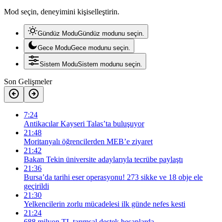
Mod seçin, deneyimini kişiselleştirin.
Gündüz Modu
Gündüz modunu seçin.
Gece Modu
Gece modunu seçin.
Sistem Modu
Sistem modunu seçin.
Son Gelişmeler
7:24
Antikacılar Kayseri Talas’ta buluşuyor
21:48
Moritanyalı öğrencilerden MEB’e ziyaret
21:42
Bakan Tekin üniversite adaylarıyla tecrübe paylaştı
21:36
Bursa’da tarihi eser operasyonu! 273 sikke ve 18 obje ele
geçirildi
21:30
Yelkencilerin zorlu mücadelesi ilk günde nefes kesti
21:24
688 milyon TL tarımsal destek hesaplarda