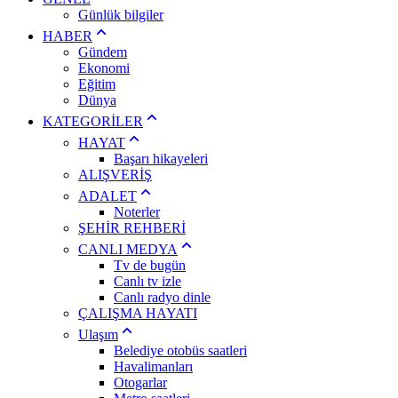
Günlük bilgiler
HABER
Gündem
Ekonomi
Eğitim
Dünya
KATEGORİLER
HAYAT
Başarı hikayeleri
ALIŞVERİŞ
ADALET
Noterler
ŞEHİR REHBERİ
CANLI MEDYA
Tv de bugün
Canlı tv izle
Canlı radyo dinle
ÇALIŞMA HAYATI
Ulaşım
Belediye otobüs saatleri
Havalimanları
Otogarlar