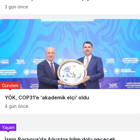
3 gün önce
Gündem
YÖK, COP31’e ‘akademik elçi’ oldu
4 gün önce
Yaşam
İzmir Bornova’da Ağustos bilim dolu geçecek