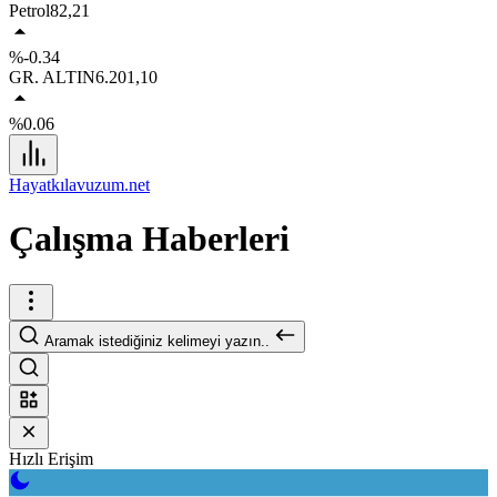
Petrol
82,21
%-0.34
GR. ALTIN
6.201,10
%0.06
Hayatkılavuzum.net
Çalışma Haberleri
Aramak istediğiniz kelimeyi yazın..
Hızlı Erişim