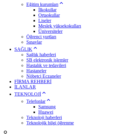
Eğitim kurumları
İlkokullar
Ortaokullar
Liseler
Meslek yüksekokulları
Üniversiteler
Öğrenci yurtları
Sınavlar
SAĞLIK
Sağlık haberleri
SB elektronik işlemler
Hastalık ve tedavileri
Hastaneler
Nöbetçi Eczaneler
FİRMA REHBERİ
İLANLAR
TEKNOLOJİ
Telefonlar
Samsung
Huawei
Teknoloji haberleri
Teknolojik bilgi öğrenme