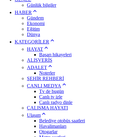
Günlük bilgiler
HABER
Gündem
Ekonomi
Eğitim
Dünya
KATEGORİLER
HAYAT
Başarı hikayeleri
ALIŞVERİŞ
ADALET
Noterler
ŞEHİR REHBERİ
CANLI MEDYA
Tv de bugün
Canlı tv izle
Canlı radyo dinle
ÇALIŞMA HAYATI
Ulaşım
Belediye otobüs saatleri
Havalimanları
Otogarlar