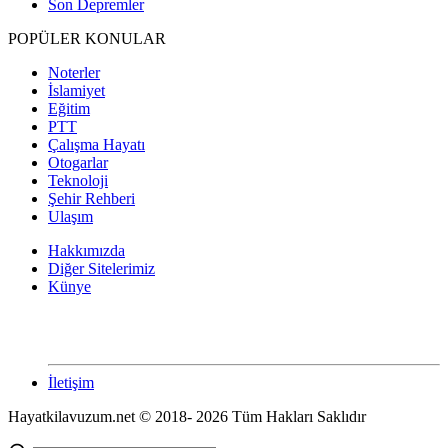
Son Depremler
POPÜLER KONULAR
Noterler
İslamiyet
Eğitim
PTT
Çalışma Hayatı
Otogarlar
Teknoloji
Şehir Rehberi
Ulaşım
Hakkımızda
Diğer Sitelerimiz
Künye
İletişim
Hayatkilavuzum.net © 2018- 2026 Tüm Hakları Saklıdır