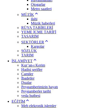
Havalimanları
Otogarlar
Metro saatleri
MÜZİK
ilahi
Müzik haberleri
RÜYA TABİRLERİ
YEME İÇME TARİFİ
TASARIM
SEKTÖRLER
Kargolar
SÖZLÜK
TARIM
İSLAMİYET
Kur’an-ı Kerim
Hadisi şerifler
Camiler
İbadetler
Dualar
Peygamberimizin hayatı
Peygamberler tarihi
veda hutbesi
EĞİTİM
Meb elekronik işlemler