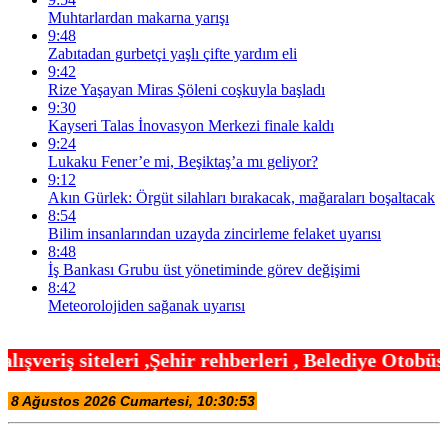
Muhtarlardan makarna yarışı
9:48
Zabıtadan gurbetçi yaşlı çifte yardım eli
9:42
Rize Yaşayan Miras Şöleni coşkuyla başladı
9:30
Kayseri Talas İnovasyon Merkezi finale kaldı
9:24
Lukaku Fener’e mi, Beşiktaş’a mı geliyor?
9:12
Akın Gürlek: Örgüt silahları bırakacak, mağaraları boşaltacak
8:54
Bilim insanlarından uzayda zincirleme felaket uyarısı
8:48
İş Bankası Grubu üst yönetiminde görev değişimi
8:42
Meteorolojiden sağanak uyarısı
hir rehberleri , Belediye Otobüs,Metro,Tren saatl