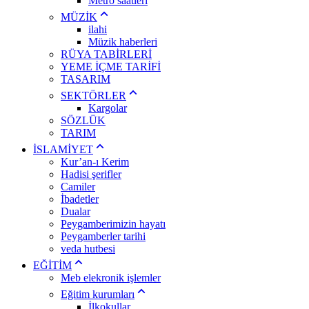
Metro saatleri
MÜZİK
ilahi
Müzik haberleri
RÜYA TABİRLERİ
YEME İÇME TARİFİ
TASARIM
SEKTÖRLER
Kargolar
SÖZLÜK
TARIM
İSLAMİYET
Kur’an-ı Kerim
Hadisi şerifler
Camiler
İbadetler
Dualar
Peygamberimizin hayatı
Peygamberler tarihi
veda hutbesi
EĞİTİM
Meb elekronik işlemler
Eğitim kurumları
İlkokullar