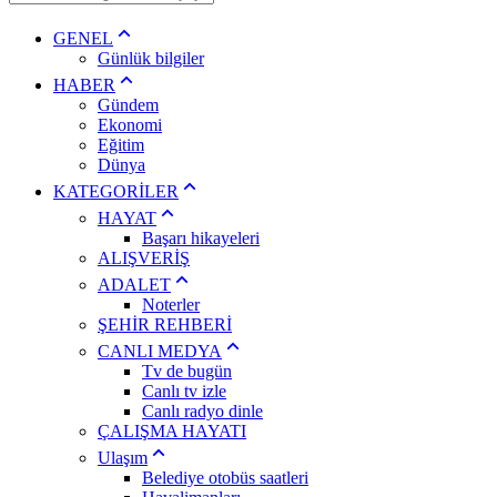
GENEL
Günlük bilgiler
HABER
Gündem
Ekonomi
Eğitim
Dünya
KATEGORİLER
HAYAT
Başarı hikayeleri
ALIŞVERİŞ
ADALET
Noterler
ŞEHİR REHBERİ
CANLI MEDYA
Tv de bugün
Canlı tv izle
Canlı radyo dinle
ÇALIŞMA HAYATI
Ulaşım
Belediye otobüs saatleri