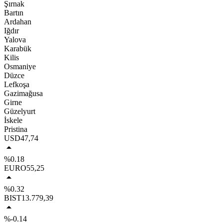
Şırnak
Bartın
Ardahan
Iğdır
Yalova
Karabük
Kilis
Osmaniye
Düzce
Lefkoşa
Gazimağusa
Girne
Güzelyurt
İskele
Pristina
USD
47,74
%0.18
EURO
55,25
%0.32
BIST
13.779,39
%-0.14