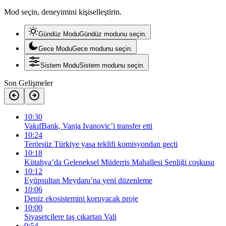
Mod seçin, deneyimini kişiselleştirin.
Gündüz Modu
Gündüz modunu seçin.
Gece Modu
Gece modunu seçin.
Sistem Modu
Sistem modunu seçin.
Son Gelişmeler
10:30
VakıfBank, Vanja Ivanovic’i transfer etti
10:24
Terörsüz Türkiye yasa teklifi komisyondan geçti
10:18
Kütahya’da Geleneksel Müderris Mahallesi Şenliği coşkusu
10:12
Eyüpsultan Meydanı’na yeni düzenleme
10:06
Deniz ekosistemini koruyacak proje
10:00
Siyasetçilere taş çıkartan Vali
9:54