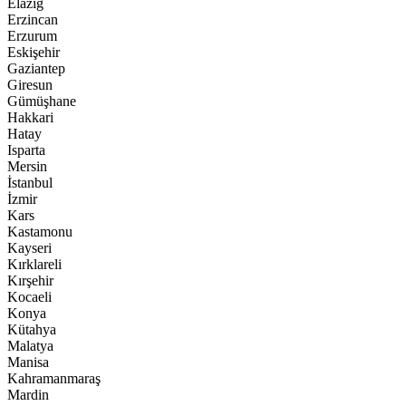
Elazığ
Erzincan
Erzurum
Eskişehir
Gaziantep
Giresun
Gümüşhane
Hakkari
Hatay
Isparta
Mersin
İstanbul
İzmir
Kars
Kastamonu
Kayseri
Kırklareli
Kırşehir
Kocaeli
Konya
Kütahya
Malatya
Manisa
Kahramanmaraş
Mardin