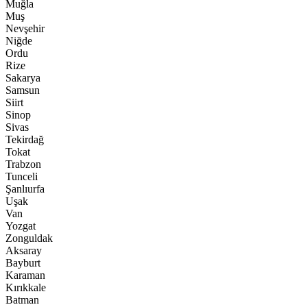
Muğla
Muş
Nevşehir
Niğde
Ordu
Rize
Sakarya
Samsun
Siirt
Sinop
Sivas
Tekirdağ
Tokat
Trabzon
Tunceli
Şanlıurfa
Uşak
Van
Yozgat
Zonguldak
Aksaray
Bayburt
Karaman
Kırıkkale
Batman