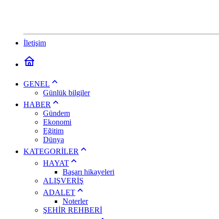
İletişim
GENEL
Günlük bilgiler
HABER
Gündem
Ekonomi
Eğitim
Dünya
KATEGORİLER
HAYAT
Başarı hikayeleri
ALIŞVERİŞ
ADALET
Noterler
ŞEHİR REHBERİ