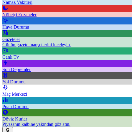
Namaz Vakitleri
Nöbetçi Eczaneler
Hava Durumu
Gazeteler
Günün gazete manşetlerini inceleyin.
Canlı Tv
Son Depremler
Yol Durumu
Maç Merkezi
Puan Durumu
Döviz Kurlar
Piyasanın kalbine yakından göz atın.