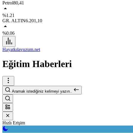
Petrol
80,41
%1.21
GR. ALTIN
6.201,10
%0.06
Hayatkılavuzum.net
Eğitim Haberleri
Aramak istediğiniz kelimeyi yazın..
Hızlı Erişim