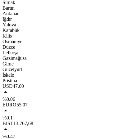
Şırnak
Bartın
Ardahan
Iğdır
Yalova
Karabük
Kilis
Osmaniye
Düzce
Lefkoşa
Gazimağusa
Girne
Güzelyurt
İskele
Pristina
USD
47,60
%0.06
EURO
55,07
%0.1
BIST
13.767,68
%0.47