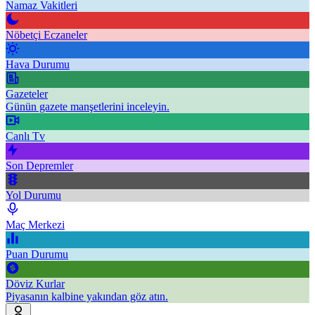
Namaz Vakitleri
Nöbetçi Eczaneler
Hava Durumu
Gazeteler
Günün gazete manşetlerini inceleyin.
Canlı Tv
Son Depremler
Yol Durumu
Maç Merkezi
Puan Durumu
Döviz Kurlar
Piyasanın kalbine yakından göz atın.