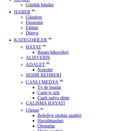
Günlük bilgiler
HABER
Gündem
Ekonomi
Eğitim
Dünya
KATEGORİLER
HAYAT
Başarı hikayeleri
ALIŞVERİŞ
ADALET
Noterler
ŞEHİR REHBERİ
CANLI MEDYA
Tv de bugün
Canlı tv izle
Canlı radyo dinle
ÇALIŞMA HAYATI
Ulaşım
Belediye otobüs saatleri
Havalimanları
Otogarlar