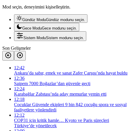
Mod seçin, deneyimini kişiselleştirin.
Gündüz Modu
Gündüz modunu seçin.
Gece Modu
Gece modunu seçin.
Sistem Modu
Sistem modunu seçin.
Son Gelişmeler
12:42
Ankara’da sabır, emek ve sanat Zafer Çarşısı’nda hayat buldu
12:36
Saipem 7000 Boğazlar’dan güvenle geçti
12:24
Karabağlar Zabıtası’nda aday memurlar yemin etti
12:18
Çocuklar Güvende ekipleri 9 bin 842 çocuğu spora ve sosyal
faaliyetlere yönlendirdi
12:12
COP31 için kritik hamle… Kyoto ve Paris süreçleri
Türkiye’de yönetilecek
12:00