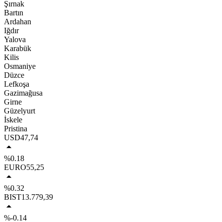
Şırnak
Bartın
Ardahan
Iğdır
Yalova
Karabük
Kilis
Osmaniye
Düzce
Lefkoşa
Gazimağusa
Girne
Güzelyurt
İskele
Pristina
USD
47,74
%0.18
EURO
55,25
%0.32
BIST
13.779,39
%-0.14