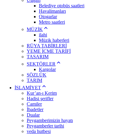
Ulaşım
Belediye otobüs saatleri
Havalimanları
Otogarlar
Metro saatleri
MÜZİK
ilahi
Müzik haberleri
RÜYA TABİRLERİ
YEME İÇME TARİFİ
TASARIM
SEKTÖRLER
Kargolar
SÖZLÜK
TARIM
İSLAMİYET
Kur’an-ı Kerim
Hadisi şerifler
Camiler
İbadetler
Dualar
Peygamberimizin hayatı
Peygamberler tarihi
veda hutbesi