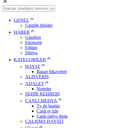
GENEL
Günlük bilgiler
HABER
Gündem
Ekonomi
Eğitim
Dünya
KATEGORİLER
HAYAT
Başarı hikayeleri
ALIŞVERİŞ
ADALET
Noterler
ŞEHİR REHBERİ
CANLI MEDYA
Tv de bugün
Canlı tv izle
Canlı radyo dinle
ÇALIŞMA HAYATI