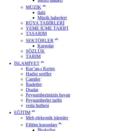
Metro saatleri
MÜZİK
ilahi
Müzik haberleri
RÜYA TABİRLERİ
YEME İÇME TARİFİ
TASARIM
SEKTÖRLER
Kargolar
SÖZLÜK
TARIM
İSLAMİYET
Kur’an-ı Kerim
Hadisi şerifler
Camiler
İbadetler
Dualar
Peygamberimizin hayatı
Peygamberler tarihi
veda hutbesi
EĞİTİM
Meb elekronik işlemler
Eğitim kurumları
İlkokullar