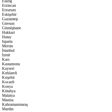
Elazığ
Erzincan
Erzurum
Eskişehir
Gaziantep
Giresun
Gümüşhane
Hakkari
Hatay
Isparta
Mersin
İstanbul
İzmir
Kars
Kastamonu
Kayseri
Kırklareli
Kırşehir
Kocaeli
Konya
Kütahya
Malatya
Manisa
Kahramanmaraş
Mardin