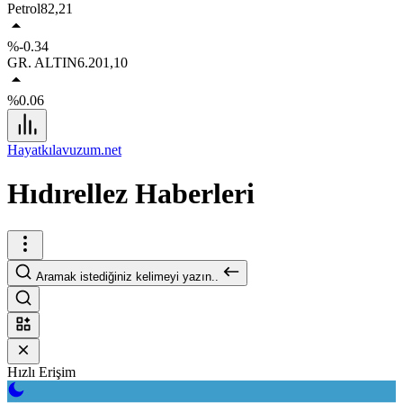
Petrol
82,21
%-0.34
GR. ALTIN
6.201,10
%0.06
Hayatkılavuzum.net
Hıdırellez Haberleri
Aramak istediğiniz kelimeyi yazın..
Hızlı Erişim