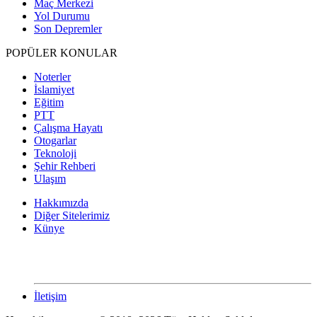
Maç Merkezi
Yol Durumu
Son Depremler
POPÜLER KONULAR
Noterler
İslamiyet
Eğitim
PTT
Çalışma Hayatı
Otogarlar
Teknoloji
Şehir Rehberi
Ulaşım
Hakkımızda
Diğer Sitelerimiz
Künye
İletişim