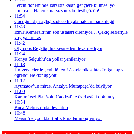
Tercih döneminde kararsız kalan gençlere bilimsel yol
haritası… Halen kararsızsanız bu testi çözün!
11:54
Çocuğun diş sağlığı sadece fırçalamaktan ibaret değil
11:48
İzmir Kemeraltı’nın son ustaları direniyor… Çekiç sesleriyle
yaşayan miras
11:42
Olympos Regatta, hız kesmeden devam ediyor
11:24
Konya Selçuklu’da yollar yenileniyor
11:18
Üniversitelerde yeni dönem! Akademik sahtekârlığa hapis,
öğrencilere dönüş yolu
11:12
Aytmatov’un mirası Antalya Muratpaşa’da büyüyor
11:00
Karamürsel Plaj Yolu Caddesi’ne özel asfalt dokunuşu
10:54
Buca Metrosu’nda dev adım
10:48
Mersin’de çocuklar trafik kurallarını öğreniyor