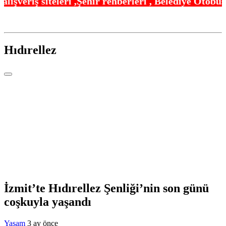
ehir rehberleri , Belediye Otobüs,Metro,Tren saatl
Hıdırellez
İzmit’te Hıdırellez Şenliği’nin son günü
coşkuyla yaşandı
Yaşam
3 ay önce