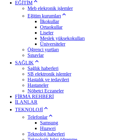
EĞİTİM
Meb elekronik işlemler
Eğitim kurumları
İlkokullar
Ortaokullar
Liseler
Meslek yüksekokulları
Üniversiteler
Öğrenci yurtları
Sınavlar
SAĞLIK
Sağlık haberleri
SB elektronik işlemler
Hastalık ve tedavileri
Hastaneler
Nöbetçi Eczaneler
FİRMA REHBERİ
İLANLAR
TEKNOLOJİ
Telefonlar
Samsung
Huawei
Teknoloji haberleri
Teknolojik bilgi öğrenme