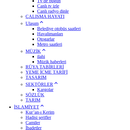
Tv de bugün
Canlı tv izle
Canlı radyo dinle
ÇALIŞMA HAYATI
Ulaşım
Belediye otobüs saatleri
Havalimanları
Otogarlar
Metro saatleri
MÜZİK
ilahi
Müzik haberleri
RÜYA TABİRLERİ
YEME İÇME TARİFİ
TASARIM
SEKTÖRLER
Kargolar
SÖZLÜK
TARIM
İSLAMİYET
Kur’an-ı Kerim
Hadisi şerifler
Camiler
İbadetler