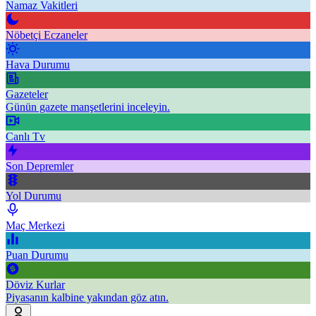
Namaz Vakitleri
Nöbetçi Eczaneler
Hava Durumu
Gazeteler
Günün gazete manşetlerini inceleyin.
Canlı Tv
Son Depremler
Yol Durumu
Maç Merkezi
Puan Durumu
Döviz Kurlar
Piyasanın kalbine yakından göz atın.