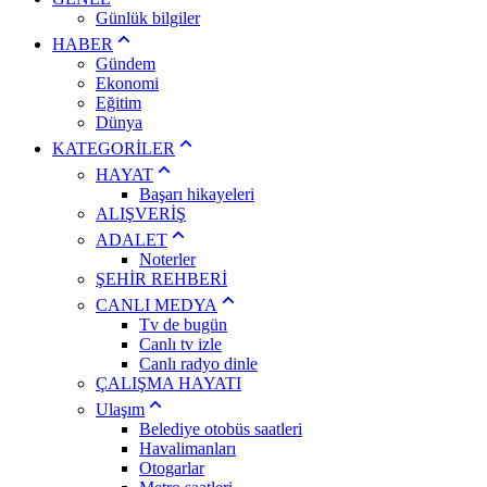
Günlük bilgiler
HABER
Gündem
Ekonomi
Eğitim
Dünya
KATEGORİLER
HAYAT
Başarı hikayeleri
ALIŞVERİŞ
ADALET
Noterler
ŞEHİR REHBERİ
CANLI MEDYA
Tv de bugün
Canlı tv izle
Canlı radyo dinle
ÇALIŞMA HAYATI
Ulaşım
Belediye otobüs saatleri
Havalimanları
Otogarlar