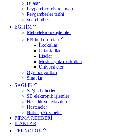
Dualar
Peygamberimizin hayatı
Peygamberler tarihi
veda hutbesi
EĞİTİM
Meb elekronik işlemler
Eğitim kurumları
İlkokullar
Ortaokullar
Liseler
Meslek yüksekokulları
Üniversiteler
Öğrenci yurtları
Sınavlar
SAĞLIK
Sağlık haberleri
SB elektronik işlemler
Hastalık ve tedavileri
Hastaneler
Nöbetçi Eczaneler
FİRMA REHBERİ
İLANLAR
TEKNOLOJİ