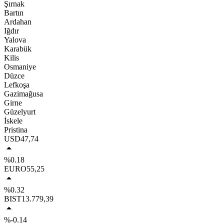
Şırnak
Bartın
Ardahan
Iğdır
Yalova
Karabük
Kilis
Osmaniye
Düzce
Lefkoşa
Gazimağusa
Girne
Güzelyurt
İskele
Pristina
USD
47,74
%0.18
EURO
55,25
%0.32
BIST
13.779,39
%-0.14