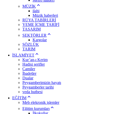
Metro saatleri
MÜZİK
ilahi
Müzik haberleri
RÜYA TABİRLERİ
YEME İÇME TARİFİ
TASARIM
SEKTÖRLER
Kargolar
SÖZLÜK
TARIM
İSLAMİYET
Kur’an-ı Kerim
Hadisi şerifler
Camiler
İbadetler
Dualar
Peygamberimizin hayatı
Peygamberler tarihi
veda hutbesi
EĞİTİM
Meb elekronik işlemler
Eğitim kurumları
İlkokullar