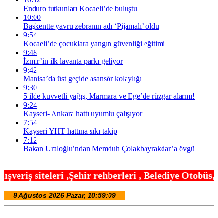
Enduro tutkunları Kocaeli’de buluştu
10:00
Başkentte yavru zebranın adı ‘Pijamalı’ oldu
9:54
Kocaeli’de çocuklara yangın güvenliği eğitimi
9:48
İzmir’in ilk lavanta parkı geliyor
9:42
Manisa’da üst geçide asansör kolaylığı
9:30
5 ilde kuvvetli yağış, Marmara ve Ege’de rüzgar alarmı!
9:24
Kayseri- Ankara hattı uyumlu çalışıyor
7:54
Kayseri YHT hattına sıkı takip
7:12
Bakan Uraloğlu’ndan Memduh Çolakbayrakdar’a övgü
ehir rehberleri , Belediye Otobüs,Metro,Tren saatl