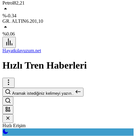
Petrol
82,21
%-0.34
GR. ALTIN
6.201,10
%0.06
Hayatkılavuzum.net
Hızlı Tren Haberleri
Aramak istediğiniz kelimeyi yazın..
Hızlı Erişim