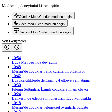
Mod seçin, deneyimini kişiselleştirin.
Gündüz Modu
Gündüz modunu seçin.
Gece Modu
Gece modunu seçin.
Sistem Modu
Sistem modunu seçin.
Son Gelişmeler
10:54
Buca Metrosu’nda dev adım
10:48
Mersin’de çocuklar trafik kurallarını öğreniyor
10:42
Büyükelçiliklerde değişim… 4 ülkeye yeni atama
10:30
Filenin Sultanları, İzmirli çocuklara ilham oluyor
10:24
Balıkesir’de edebiyatın iyileştirici gücü konuşuldu
10:18
Mersin’de çocuklar geleneksel oyunlarla buluştu
10:12