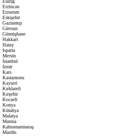
Elazığ
Erzincan
Erzurum
Eskişehir
Gaziantep
Giresun
Gümüşhane
Hakkari
Hatay
Isparta
Mersin
İstanbul
İzmir
Kars
Kastamonu
Kayseri
Kırklareli
Kırşehir
Kocaeli
Konya
Kütahya
Malatya
Manisa
Kahramanmaraş
Mardin