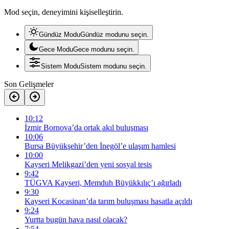
Mod seçin, deneyimini kişiselleştirin.
Gündüz Modu
Gündüz modunu seçin.
Gece Modu
Gece modunu seçin.
Sistem Modu
Sistem modunu seçin.
Son Gelişmeler
10:12
İzmir Bornova’da ortak akıl buluşması
10:06
Bursa Büyükşehir’den İnegöl’e ulaşım hamlesi
10:00
Kayseri Melikgazi’den yeni sosyal tesis
9:42
TÜGVA Kayseri, Memduh Büyükkılıç’ı ağırladı
9:30
Kayseri Kocasinan’da tarım buluşması hasatla açıldı
9:24
Yurtta bugün hava nasıl olacak?
7:54