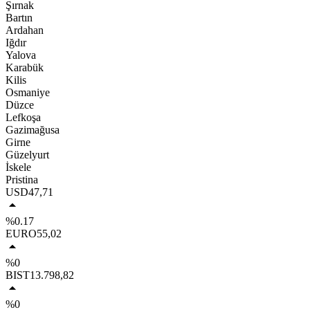
Şırnak
Bartın
Ardahan
Iğdır
Yalova
Karabük
Kilis
Osmaniye
Düzce
Lefkoşa
Gazimağusa
Girne
Güzelyurt
İskele
Pristina
USD
47,71
%0.17
EURO
55,02
%0
BIST
13.798,82
%0