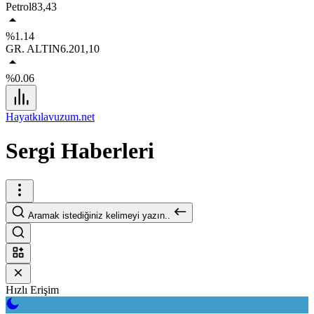
Petrol
83,43
%1.14
GR. ALTIN
6.201,10
%0.06
Hayatkılavuzum.net
Sergi Haberleri
Aramak istediğiniz kelimeyi yazın..
Hızlı Erişim