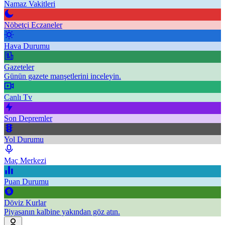
Namaz Vakitleri
Nöbetçi Eczaneler
Hava Durumu
Gazeteler
Günün gazete manşetlerini inceleyin.
Canlı Tv
Son Depremler
Yol Durumu
Maç Merkezi
Puan Durumu
Döviz Kurlar
Piyasanın kalbine yakından göz atın.