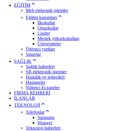
EĞİTİM
Meb elekronik işlemler
Eğitim kurumları
İlkokullar
Ortaokullar
Liseler
Meslek yüksekokulları
Üniversiteler
Öğrenci yurtları
Sınavlar
SAĞLIK
Sağlık haberleri
SB elektronik işlemler
Hastalık ve tedavileri
Hastaneler
Nöbetçi Eczaneler
FİRMA REHBERİ
İLANLAR
TEKNOLOJİ
Telefonlar
Samsung
Huawei
Teknoloji haberleri