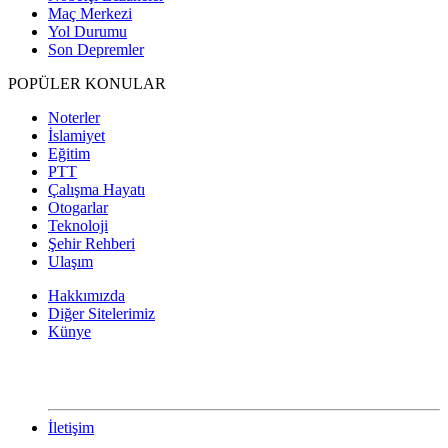
Maç Merkezi
Yol Durumu
Son Depremler
POPÜLER KONULAR
Noterler
İslamiyet
Eğitim
PTT
Çalışma Hayatı
Otogarlar
Teknoloji
Şehir Rehberi
Ulaşım
Hakkımızda
Diğer Sitelerimiz
Künye
İletişim