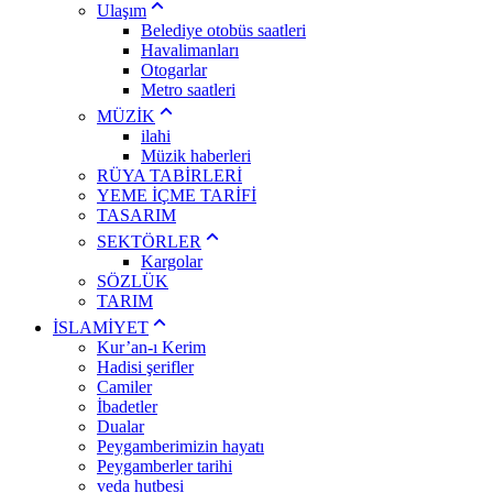
Ulaşım
Belediye otobüs saatleri
Havalimanları
Otogarlar
Metro saatleri
MÜZİK
ilahi
Müzik haberleri
RÜYA TABİRLERİ
YEME İÇME TARİFİ
TASARIM
SEKTÖRLER
Kargolar
SÖZLÜK
TARIM
İSLAMİYET
Kur’an-ı Kerim
Hadisi şerifler
Camiler
İbadetler
Dualar
Peygamberimizin hayatı
Peygamberler tarihi
veda hutbesi