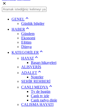
GENEL
Günlük bilgiler
HABER
Gündem
Ekonomi
Eğitim
Dünya
KATEGORİLER
HAYAT
Başarı hikayeleri
ALIŞVERİŞ
ADALET
Noterler
ŞEHİR REHBERİ
CANLI MEDYA
Tv de bugün
Canlı tv izle
Canlı radyo dinle
ÇALIŞMA HAYATI