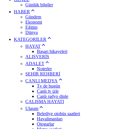
Günlük bilgiler
HABER
Gündem
Ekonomi
Eğitim
Dünya
KATEGORİLER
HAYAT
Başarı hikayeleri
ALIŞVERİŞ
ADALET
Noterler
ŞEHİR REHBERİ
CANLI MEDYA
Tv de bugün
Canlı tv izle
Canlı radyo dinle
ÇALIŞMA HAYATI
Ulaşım
Belediye otobüs saatleri
Havalimanları
Otogarlar