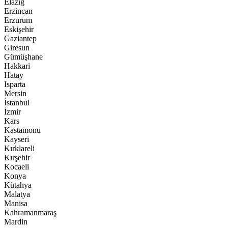
Elazığ
Erzincan
Erzurum
Eskişehir
Gaziantep
Giresun
Gümüşhane
Hakkari
Hatay
Isparta
Mersin
İstanbul
İzmir
Kars
Kastamonu
Kayseri
Kırklareli
Kırşehir
Kocaeli
Konya
Kütahya
Malatya
Manisa
Kahramanmaraş
Mardin