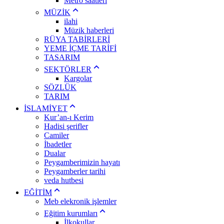
Metro saatleri
MÜZİK
ilahi
Müzik haberleri
RÜYA TABİRLERİ
YEME İÇME TARİFİ
TASARIM
SEKTÖRLER
Kargolar
SÖZLÜK
TARIM
İSLAMİYET
Kur’an-ı Kerim
Hadisi şerifler
Camiler
İbadetler
Dualar
Peygamberimizin hayatı
Peygamberler tarihi
veda hutbesi
EĞİTİM
Meb elekronik işlemler
Eğitim kurumları
İlkokullar