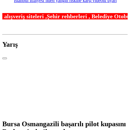
İstanbul İtfaiyesi’nden yangın riskine karşı videolu uyarı
,Şehir rehberleri , Belediye Otobüs,Metro,Tren saa
Yarış
Bursa Osmangazili başarılı pilot kupasını