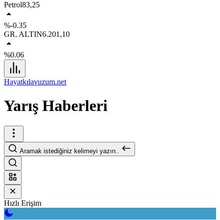
Petrol
83,25
%-0.35
GR. ALTIN
6.201,10
%0.06
Hayatkılavuzum.net
Yarış Haberleri
Aramak istediğiniz kelimeyi yazın..
Hızlı Erişim