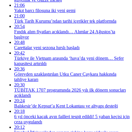
21:06
Yakıt barcı filosuna iki yeni gemi
21:00
Türk Tarih Kurumu’ndan tarihi içerikler tek platformda
20:54
Fındık alım fiyatları açıklandı… Alımlar 24 Ağustos’ta
başlıyor
20:48
Carettalar yeni sezona hırslı başladı
20:42
Türkiye ile Vietnam arasında ‘hava’da yeni dönem… Sefer
kapasitesi artırıldı
20:36
Görevden uzaklaştırılan Utku Caner Çaykara hakkında
tahliye kararı
20:30
TÜBİTAK 1707 programında 2026 yılı ilk dönem sonuçları
açıklandı
20:24
Balıkesir’de Kepsut’a Kent Lokantası ve altyapı desteği
20:18
6 yıl önceki kaçak avın failleri tespit edildi! 5 yaban keçisi için
ceza uygulandı
20:12