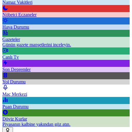
Namaz Vakitleri
Nöbetçi Eczaneler
Hava Durumu
Gazeteler
Günün gazete manşetlerini inceleyin.
Canlı Tv
Son Depremler
Yol Durumu
Maç Merkezi
Puan Durumu
Döviz Kurlar
Piyasanın kalbine yakından göz atın.