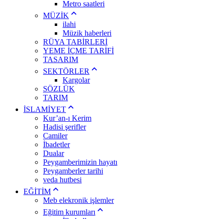
Metro saatleri
MÜZİK
ilahi
Müzik haberleri
RÜYA TABİRLERİ
YEME İÇME TARİFİ
TASARIM
SEKTÖRLER
Kargolar
SÖZLÜK
TARIM
İSLAMİYET
Kur’an-ı Kerim
Hadisi şerifler
Camiler
İbadetler
Dualar
Peygamberimizin hayatı
Peygamberler tarihi
veda hutbesi
EĞİTİM
Meb elekronik işlemler
Eğitim kurumları