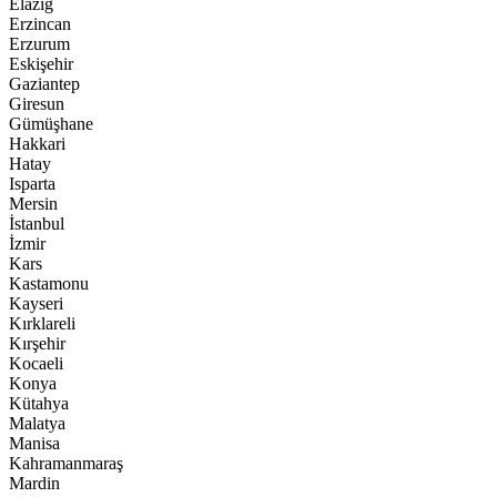
Elazığ
Erzincan
Erzurum
Eskişehir
Gaziantep
Giresun
Gümüşhane
Hakkari
Hatay
Isparta
Mersin
İstanbul
İzmir
Kars
Kastamonu
Kayseri
Kırklareli
Kırşehir
Kocaeli
Konya
Kütahya
Malatya
Manisa
Kahramanmaraş
Mardin