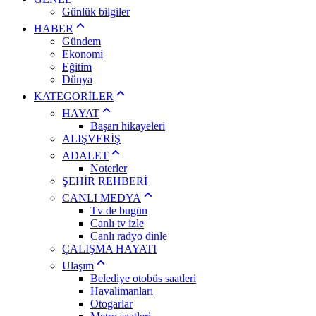
Günlük bilgiler
HABER
Gündem
Ekonomi
Eğitim
Dünya
KATEGORİLER
HAYAT
Başarı hikayeleri
ALIŞVERİŞ
ADALET
Noterler
ŞEHİR REHBERİ
CANLI MEDYA
Tv de bugün
Canlı tv izle
Canlı radyo dinle
ÇALIŞMA HAYATI
Ulaşım
Belediye otobüs saatleri
Havalimanları
Otogarlar