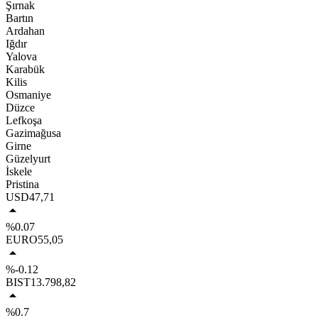
Şırnak
Bartın
Ardahan
Iğdır
Yalova
Karabük
Kilis
Osmaniye
Düzce
Lefkoşa
Gazimağusa
Girne
Güzelyurt
İskele
Pristina
USD
47,71
%0.07
EURO
55,05
%-0.12
BIST
13.798,82
%0.7