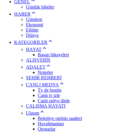
GENEL
Günlük bilgiler
HABER
Gündem
Ekonomi
Eğitim
Dünya
KATEGORİLER
HAYAT
Başarı hikayeleri
ALIŞVERİŞ
ADALET
Noterler
ŞEHİR REHBERİ
CANLI MEDYA
Tv de bugün
Canlı tv izle
Canlı radyo dinle
ÇALIŞMA HAYATI
Ulaşım
Belediye otobüs saatleri
Havalimanları
Otogarlar