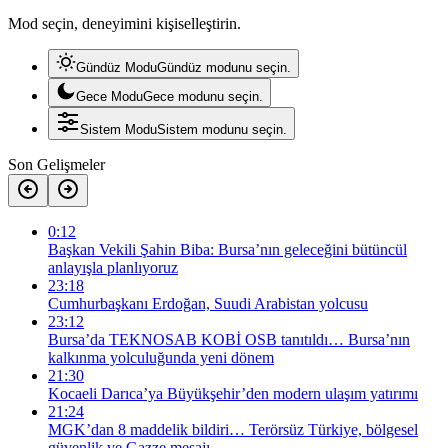
Mod seçin, deneyimini kişiselleştirin.
Gündüz Modu
Gündüz modunu seçin.
Gece Modu
Gece modunu seçin.
Sistem Modu
Sistem modunu seçin.
Son Gelişmeler
0:12
Başkan Vekili Şahin Biba: Bursa’nın geleceğini bütüncül
anlayışla planlıyoruz
23:18
Cumhurbaşkanı Erdoğan, Suudi Arabistan yolcusu
23:12
Bursa’da TEKNOSAB KOBİ OSB tanıtıldı… Bursa’nın
kalkınma yolculuğunda yeni dönem
21:30
Kocaeli Darıca’ya Büyükşehir’den modern ulaşım yatırımı
21:24
MGK’dan 8 maddelik bildiri… Terörsüz Türkiye, bölgesel
güvenlik ve Gazze mesajı