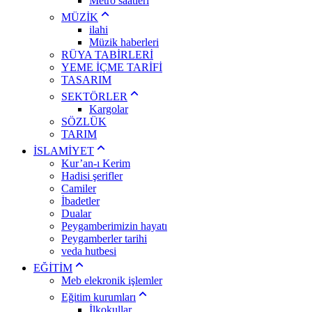
Metro saatleri
MÜZİK
ilahi
Müzik haberleri
RÜYA TABİRLERİ
YEME İÇME TARİFİ
TASARIM
SEKTÖRLER
Kargolar
SÖZLÜK
TARIM
İSLAMİYET
Kur’an-ı Kerim
Hadisi şerifler
Camiler
İbadetler
Dualar
Peygamberimizin hayatı
Peygamberler tarihi
veda hutbesi
EĞİTİM
Meb elekronik işlemler
Eğitim kurumları
İlkokullar