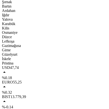
Şırnak
Bartın
Ardahan
Iğdır
Yalova
Karabük
Kilis
Osmaniye
Düzce
Lefkoşa
Gazimağusa
Girne
Güzelyurt
İskele
Pristina
USD
47,74
%0.18
EURO
55,25
%0.32
BIST
13.779,39
%-0.14