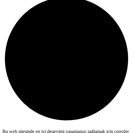
Bu web sitesinde en iyi deneyimi yaşamanızı sağlamak için çerezler