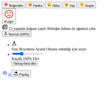
Beğendim
Harika
Haha
Vay
Üzgün
Kızgın
12 yaşında doğum yaptı! Bebeğin babası öz ağabeyi çıktı
Normal (100%)
Yazı Boyutunu Ayarla
Okuma rahatlığı için seçin
Küçük
100%
Dev
Varsayılana dön
0
Paylaş