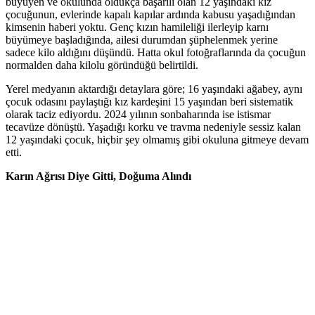
büyüyen ve okulunda oldukça başarılı olan 12 yaşındaki kız
çocuğunun, evlerinde kapalı kapılar ardında kabusu yaşadığından
kimsenin haberi yoktu. Genç kızın hamileliği ilerleyip karnı
büyümeye başladığında, ailesi durumdan şüphelenmek yerine
sadece kilo aldığını düşündü. Hatta okul fotoğraflarında da çocuğun
normalden daha kilolu göründüğü belirtildi.
Yerel medyanın aktardığı detaylara göre; 16 yaşındaki ağabey, aynı
çocuk odasını paylaştığı kız kardeşini 15 yaşından beri sistematik
olarak taciz ediyordu. 2024 yılının sonbaharında ise istismar
tecavüze dönüştü. Yaşadığı korku ve travma nedeniyle sessiz kalan
12 yaşındaki çocuk, hiçbir şey olmamış gibi okuluna gitmeye devam
etti.
Karın Ağrısı Diye Gitti, Doğuma Alındı