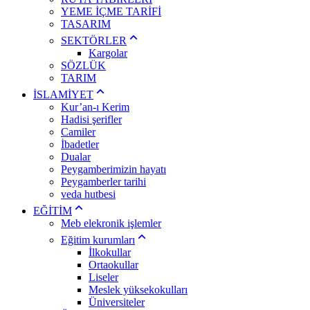
YEME İÇME TARİFİ
TASARIM
SEKTÖRLER
Kargolar
SÖZLÜK
TARIM
İSLAMİYET
Kur’an-ı Kerim
Hadisi şerifler
Camiler
İbadetler
Dualar
Peygamberimizin hayatı
Peygamberler tarihi
veda hutbesi
EĞİTİM
Meb elekronik işlemler
Eğitim kurumları
İlkokullar
Ortaokullar
Liseler
Meslek yüksekokulları
Üniversiteler