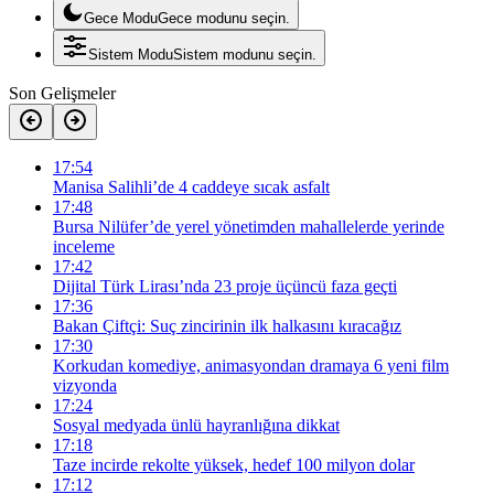
Gece Modu
Gece modunu seçin.
Sistem Modu
Sistem modunu seçin.
Son Gelişmeler
17:54
Manisa Salihli’de 4 caddeye sıcak asfalt
17:48
Bursa Nilüfer’de yerel yönetimden mahallelerde yerinde
inceleme
17:42
Dijital Türk Lirası’nda 23 proje üçüncü faza geçti
17:36
Bakan Çiftçi: Suç zincirinin ilk halkasını kıracağız
17:30
Korkudan komediye, animasyondan dramaya 6 yeni film
vizyonda
17:24
Sosyal medyada ünlü hayranlığına dikkat
17:18
Taze incirde rekolte yüksek, hedef 100 milyon dolar
17:12