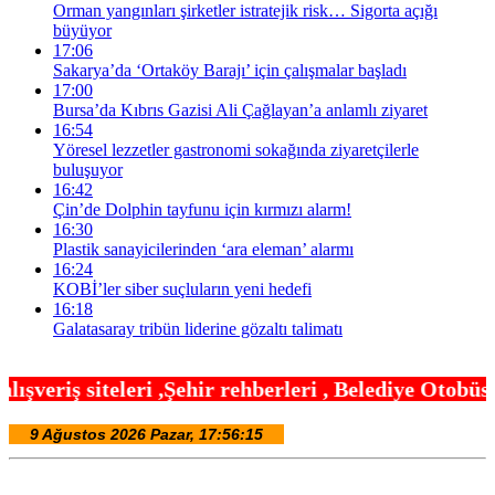
Orman yangınları şirketler istratejik risk… Sigorta açığı
büyüyor
17:06
Sakarya’da ‘Ortaköy Barajı’ için çalışmalar başladı
17:00
Bursa’da Kıbrıs Gazisi Ali Çağlayan’a anlamlı ziyaret
16:54
Yöresel lezzetler gastronomi sokağında ziyaretçilerle
buluşuyor
16:42
Çin’de Dolphin tayfunu için kırmızı alarm!
16:30
Plastik sanayicilerinden ‘ara eleman’ alarmı
16:24
KOBİ’ler siber suçluların yeni hedefi
16:18
Galatasaray tribün liderine gözaltı talimatı
hir rehberleri , Belediye Otobüs,Metro,Tren saatle