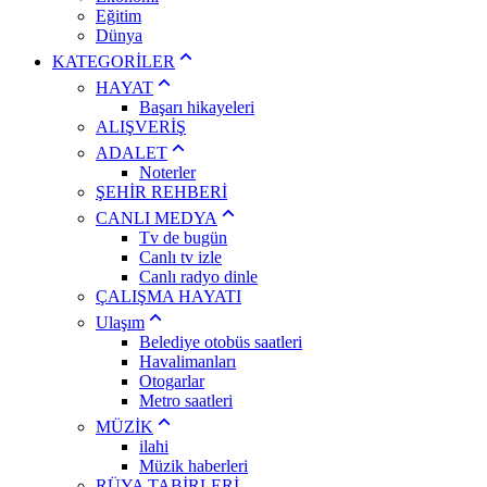
Eğitim
Dünya
KATEGORİLER
HAYAT
Başarı hikayeleri
ALIŞVERİŞ
ADALET
Noterler
ŞEHİR REHBERİ
CANLI MEDYA
Tv de bugün
Canlı tv izle
Canlı radyo dinle
ÇALIŞMA HAYATI
Ulaşım
Belediye otobüs saatleri
Havalimanları
Otogarlar
Metro saatleri
MÜZİK
ilahi
Müzik haberleri
RÜYA TABİRLERİ