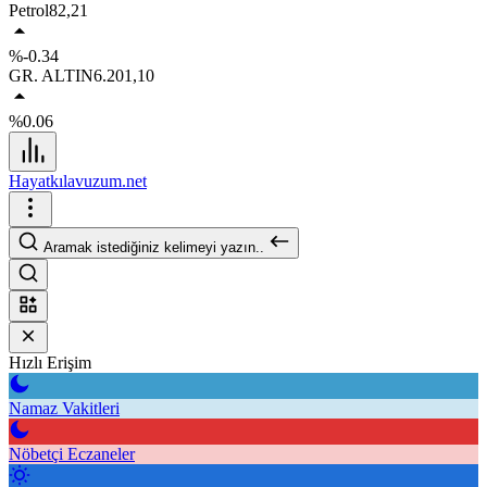
Petrol
82,21
%-0.34
GR. ALTIN
6.201,10
%0.06
Hayatkılavuzum.net
Aramak istediğiniz kelimeyi yazın..
Hızlı Erişim
Namaz Vakitleri
Nöbetçi Eczaneler