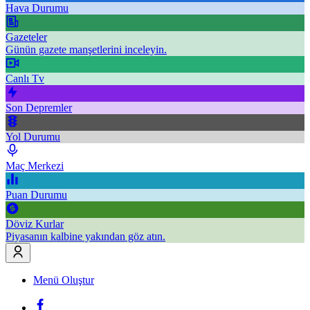
Hava Durumu
Gazeteler
Günün gazete manşetlerini inceleyin.
Canlı Tv
Son Depremler
Yol Durumu
Maç Merkezi
Puan Durumu
Döviz Kurlar
Piyasanın kalbine yakından göz atın.
Menü Oluştur