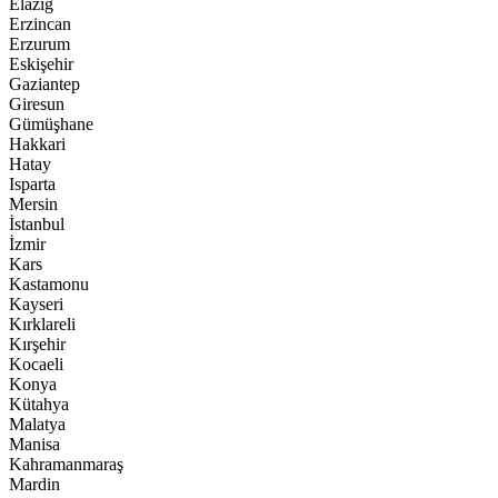
Elazığ
Erzincan
Erzurum
Eskişehir
Gaziantep
Giresun
Gümüşhane
Hakkari
Hatay
Isparta
Mersin
İstanbul
İzmir
Kars
Kastamonu
Kayseri
Kırklareli
Kırşehir
Kocaeli
Konya
Kütahya
Malatya
Manisa
Kahramanmaraş
Mardin