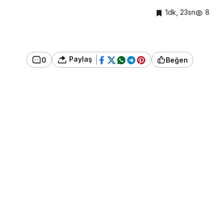
1dk, 23sn
8
Paylaş
0
Beğen