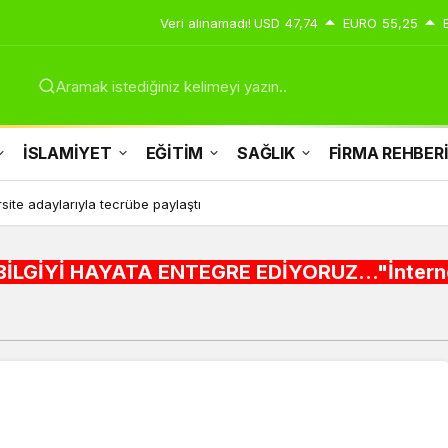
Veri alınamadı!
USD
47,74
EURO
55,25
Aramak istediğiniz kelimeyi yazın..
İSLAMİYET
EĞİTİM
SAĞLIK
FİRMA REHBER
site adaylarıyla tecrübe paylaştı
A ENTEGRE EDİYORUZ..."İnternet alışveriş sitel