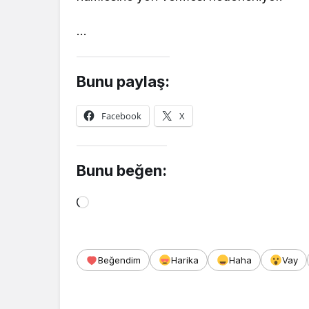
…
Bunu paylaş:
Facebook
X
Bunu beğen:
Yükleniyor...
Beğendim
Harika
Haha
Vay