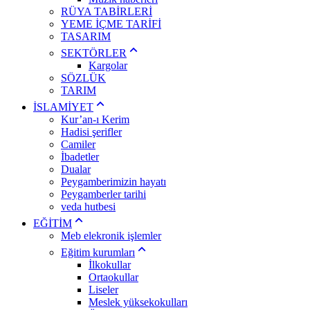
RÜYA TABİRLERİ
YEME İÇME TARİFİ
TASARIM
SEKTÖRLER
Kargolar
SÖZLÜK
TARIM
İSLAMİYET
Kur’an-ı Kerim
Hadisi şerifler
Camiler
İbadetler
Dualar
Peygamberimizin hayatı
Peygamberler tarihi
veda hutbesi
EĞİTİM
Meb elekronik işlemler
Eğitim kurumları
İlkokullar
Ortaokullar
Liseler
Meslek yüksekokulları