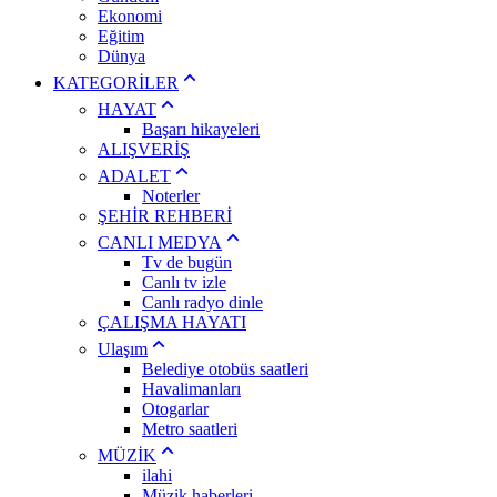
Ekonomi
Eğitim
Dünya
KATEGORİLER
HAYAT
Başarı hikayeleri
ALIŞVERİŞ
ADALET
Noterler
ŞEHİR REHBERİ
CANLI MEDYA
Tv de bugün
Canlı tv izle
Canlı radyo dinle
ÇALIŞMA HAYATI
Ulaşım
Belediye otobüs saatleri
Havalimanları
Otogarlar
Metro saatleri
MÜZİK
ilahi
Müzik haberleri