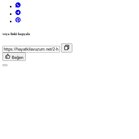
veya linki kopyala
Beğen