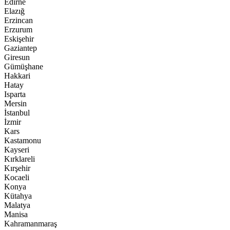
Edirne
Elazığ
Erzincan
Erzurum
Eskişehir
Gaziantep
Giresun
Gümüşhane
Hakkari
Hatay
Isparta
Mersin
İstanbul
İzmir
Kars
Kastamonu
Kayseri
Kırklareli
Kırşehir
Kocaeli
Konya
Kütahya
Malatya
Manisa
Kahramanmaraş