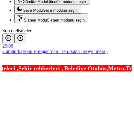
Gündüz Modu
Gündüz modunu seçin.
Gece Modu
Gece modunu seçin.
Sistem Modu
Sistem modunu seçin.
Son Gelişmeler
20:06
Cumhurbaşkanı Erdoğan’dan ‘Terörsüz Türkiye’ mesajı
20:00
leri , Belediye Otobüs,Metro,Tren saatleri ,Hastan
Bilecik’te Vali Sözer’den coğrafi işaretli Kamber Biberi hasadı
19:54
Trabzonspor’a büyük destek
19:48
“Bu Kampta Hayat Var” projesi özel bireylere yaz tatili sunuyor
19:42
TOFAŞ potada yeni sezonu hazır
19:36
Osman Gazi platformu Eylül’de göreve başlayacak… Gabar’da