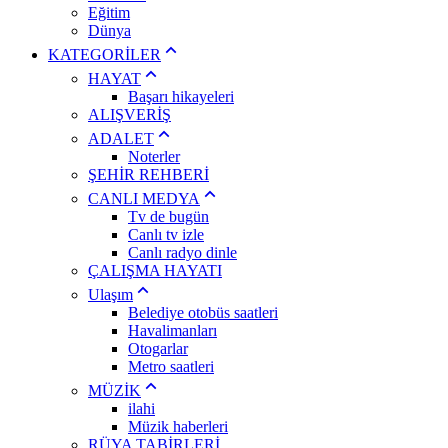
Eğitim
Dünya
KATEGORİLER
HAYAT
Başarı hikayeleri
ALIŞVERİŞ
ADALET
Noterler
ŞEHİR REHBERİ
CANLI MEDYA
Tv de bugün
Canlı tv izle
Canlı radyo dinle
ÇALIŞMA HAYATI
Ulaşım
Belediye otobüs saatleri
Havalimanları
Otogarlar
Metro saatleri
MÜZİK
ilahi
Müzik haberleri
RÜYA TABİRLERİ