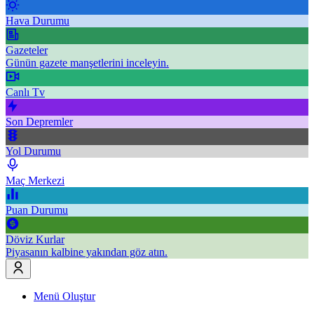
Hava Durumu
Gazeteler
Günün gazete manşetlerini inceleyin.
Canlı Tv
Son Depremler
Yol Durumu
Maç Merkezi
Puan Durumu
Döviz Kurlar
Piyasanın kalbine yakından göz atın.
Menü Oluştur