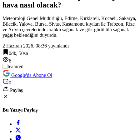
hava nasıl olacak?
7:00
Kayseri Büyükşehir gökyüzü tutkunlarını Erciyes’te buluşturacak
Meteoroloji Genel Müdürlüğü, Edirne, Kırklareli, Kocaeli, Sakarya,
Bilecik, Yalova, Bursa, Sivas, Kastamonu kıyıları ile Trabzon, Rize
ve Artvin çevrelerinde aralıklı sağanak ve gök gürültülü sağanak
yağış beklendiğini duyurdu.
2 Haziran 2026, 08:36
yayınlandı
0dk, 50sn
6
Google'da Abone Ol
0
Paylaş
Bu Yazıyı Paylaş