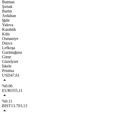
Batman
Şırnak
Bartın
Ardahan
Iğdır
Yalova
Karabük
Kilis
Osmaniye
Düzce
Lefkoşa
Gazimağusa
Girne
Güzelyurt
İskele
Pristina
USD
47,61
%0.06
EURO
55,11
%0.11
BIST
13.703,13