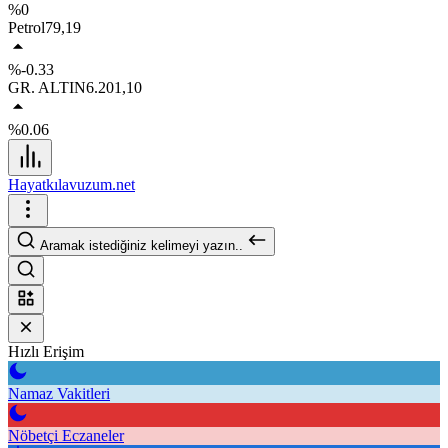
%0
Petrol
79,19
%-0.33
GR. ALTIN
6.201,10
%0.06
Hayatkılavuzum.net
Aramak istediğiniz kelimeyi yazın..
Hızlı Erişim
Namaz Vakitleri
Nöbetçi Eczaneler