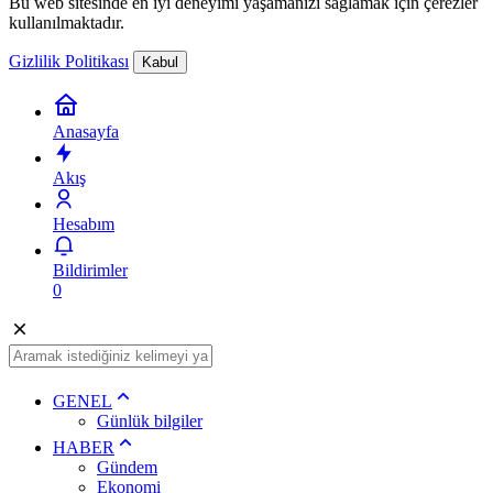
Bu web sitesinde en iyi deneyimi yaşamanızı sağlamak için çerezler
kullanılmaktadır.
Gizlilik Politikası
Kabul
Anasayfa
Akış
Hesabım
Bildirimler
0
GENEL
Günlük bilgiler
HABER
Gündem
Ekonomi