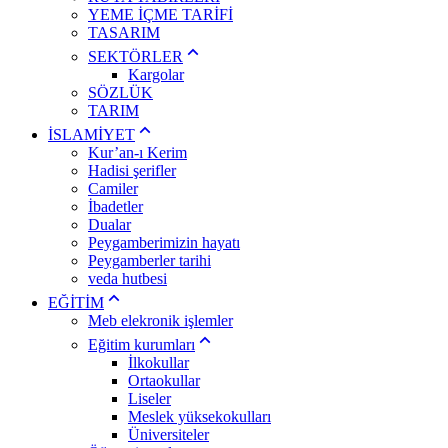
YEME İÇME TARİFİ
TASARIM
SEKTÖRLER
Kargolar
SÖZLÜK
TARIM
İSLAMİYET
Kur’an-ı Kerim
Hadisi şerifler
Camiler
İbadetler
Dualar
Peygamberimizin hayatı
Peygamberler tarihi
veda hutbesi
EĞİTİM
Meb elekronik işlemler
Eğitim kurumları
İlkokullar
Ortaokullar
Liseler
Meslek yüksekokulları
Üniversiteler