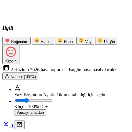
İlgili
Beğendim
Harika
Haha
Vay
Üzgün
Kızgın
2 Haziran 2026 hava raporu… Bugün hava nasıl olacak?
Normal (100%)
Yazı Boyutunu Ayarla
Okuma rahatlığı için seçin
Küçük
100%
Dev
Varsayılana dön
0