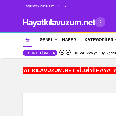
8 Ağustos 2026 Cts - 16:02
Hayatkılavuzum.net
GENEL
HABER
KATEGORİLER
15:24
Antalya Büyükşehi
SON GELIŞMELER
HAYAT KILAVUZUM.NET BİLGİYİ HAYATA ENTEGRE EDİ