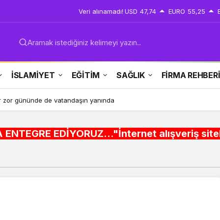
Veri alınamadı!
USD
47,74
EURO
55,25
Aramak istediğiniz kelimeyi yazın..
İSLAMİYET
EĞİTİM
SAĞLIK
FİRMA REHBER
r zor gününde de vatandaşın yanında
YORUZ..."İnternet alışveriş siteleri ,Şehir re