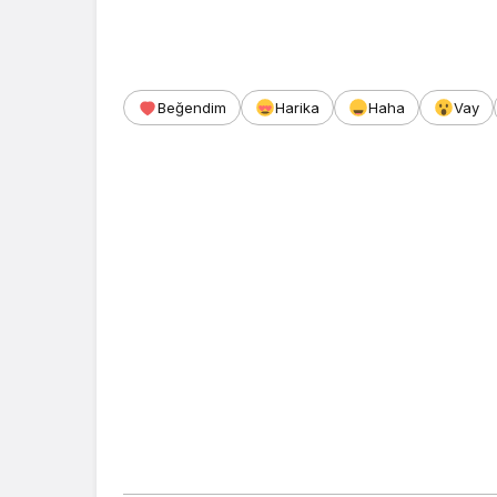
Beğendim
Harika
Haha
Vay