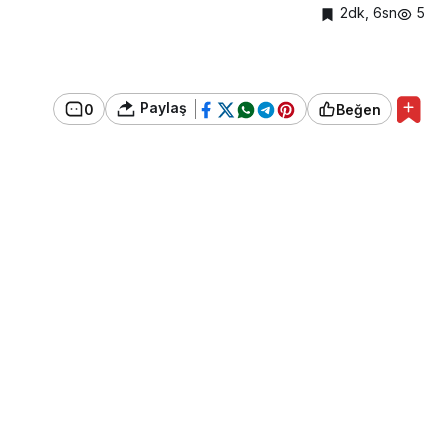
2dk, 6sn
5
Paylaş
0
Beğen