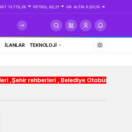
BIST
13.779,39
PETROL
82,21
GR. ALTIN
6.201,10
İ
İLANLAR
TEKNOLOJİ
Mod
değiştir
hberleri , Belediye Otobüs,Metro,Tren saatleri 
Gündüz Modu
Gündüz modunu seçin.
Gece Modu
Gece modunu seçin.