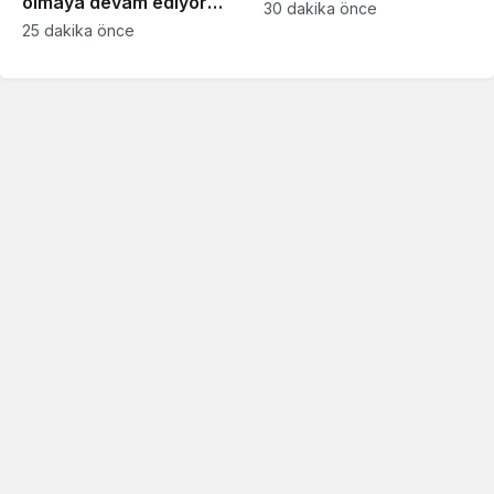
olmaya devam ediyor…
paylaşım
30 dakika önce
Hudutlarda 490 kişi
25 dakika önce
yakalandı