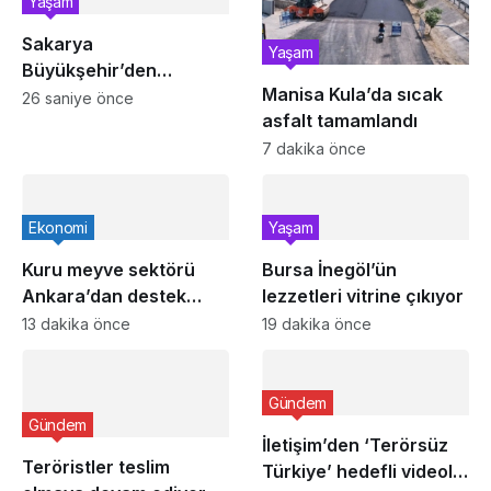
Yaşam
Sakarya
Yaşam
Büyükşehir’den
Manisa Kula’da sıcak
çocuklara yaz neşesi
26 saniye önce
asfalt tamamlandı
7 dakika önce
Ekonomi
Yaşam
Kuru meyve sektörü
Bursa İnegöl’ün
Ankara’dan destek
lezzetleri vitrine çıkıyor
istedi
13 dakika önce
19 dakika önce
Gündem
Gündem
İletişim’den ‘Terörsüz
Teröristler teslim
Türkiye’ hedefli videolu