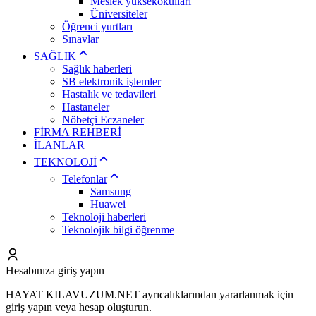
Meslek yüksekokulları
Üniversiteler
Öğrenci yurtları
Sınavlar
SAĞLIK
Sağlık haberleri
SB elektronik işlemler
Hastalık ve tedavileri
Hastaneler
Nöbetçi Eczaneler
FİRMA REHBERİ
İLANLAR
TEKNOLOJİ
Telefonlar
Samsung
Huawei
Teknoloji haberleri
Teknolojik bilgi öğrenme
Hesabınıza giriş yapın
HAYAT KILAVUZUM.NET ayrıcalıklarından yararlanmak için
giriş yapın veya hesap oluşturun.