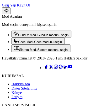
Giriş Yap
Kayıt Ol
Mod
Mod Ayarları
değiştir
Mod seçin, deneyimini kişiselleştirin.
Gündüz Modu
Gündüz modunu seçin.
Gece Modu
Gece modunu seçin.
Sistem Modu
Sistem modunu seçin.
Hayatkilavuzum.net © 2018- 2026 Tüm Hakları Saklıdır
KURUMSAL
Hakkımızda
Diğer Sitelerimiz
Künye
İletişim
CANLI SERVİSLER