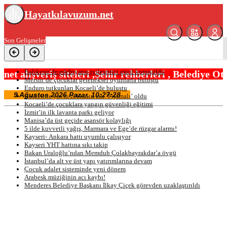
Hayatkılavuzum.net
Son Gelişmeler
Balıkesir’de edebiyatın iyileştirici gücü konuşuldu
ri ,Şehir rehberleri , Belediye Otobüs,Metro,Tren 
Mersin’de çocuklar geleneksel oyunlarla buluştu
Enduro tutkunları Kocaeli’de buluştu
Başkentte yavru zebranın adı ‘Pijamalı’ oldu
Kocaeli’de çocuklara yangın güvenliği eğitimi
İzmir’in ilk lavanta parkı geliyor
Manisa’da üst geçide asansör kolaylığı
5 ilde kuvvetli yağış, Marmara ve Ege’de rüzgar alarmı!
Kayseri- Ankara hattı uyumlu çalışıyor
Kayseri YHT hattına sıkı takip
Bakan Uraloğlu’ndan Memduh Çolakbayrakdar’a övgü
İstanbul’da alt ve üst yapı yatırımlarına devam
Çocuk adalet sisteminde yeni dönem
Arabesk müziğinin acı kaybı!
Menderes Belediye Başkanı İlkay Çiçek görevden uzaklaştırıldı