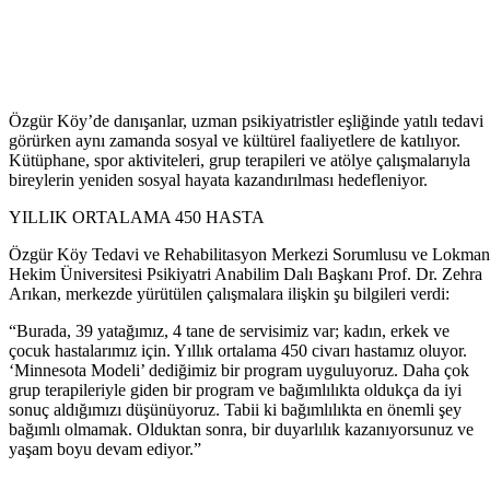
Özgür Köy’de danışanlar, uzman psikiyatristler eşliğinde yatılı tedavi
görürken aynı zamanda sosyal ve kültürel faaliyetlere de katılıyor.
Kütüphane, spor aktiviteleri, grup terapileri ve atölye çalışmalarıyla
bireylerin yeniden sosyal hayata kazandırılması hedefleniyor.
YILLIK ORTALAMA 450 HASTA
Özgür Köy Tedavi ve Rehabilitasyon Merkezi Sorumlusu ve Lokman
Hekim Üniversitesi Psikiyatri Anabilim Dalı Başkanı Prof. Dr. Zehra
Arıkan, merkezde yürütülen çalışmalara ilişkin şu bilgileri verdi:
“Burada, 39 yatağımız, 4 tane de servisimiz var; kadın, erkek ve
çocuk hastalarımız için. Yıllık ortalama 450 civarı hastamız oluyor.
‘Minnesota Modeli’ dediğimiz bir program uyguluyoruz. Daha çok
grup terapileriyle giden bir program ve bağımlılıkta oldukça da iyi
sonuç aldığımızı düşünüyoruz. Tabii ki bağımlılıkta en önemli şey
bağımlı olmamak. Olduktan sonra, bir duyarlılık kazanıyorsunuz ve
yaşam boyu devam ediyor.”
…