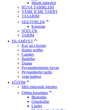
Müzik haberleri
RÜYA TABİRLERİ
YEME İÇME TARİFİ
TASARIM
SEKTÖRLER
Kargolar
SÖZLÜK
TARIM
İSLAMİYET
Kur’an-ı Kerim
Hadisi şerifler
Camiler
İbadetler
Dualar
Peygamberimizin hayatı
Peygamberler tarihi
veda hutbesi
EĞİTİM
Meb elekronik işlemler
Eğitim kurumları
İlkokullar
Ortaokullar
Liseler