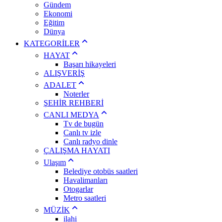
Gündem
Ekonomi
Eğitim
Dünya
KATEGORİLER
HAYAT
Başarı hikayeleri
ALIŞVERİŞ
ADALET
Noterler
ŞEHİR REHBERİ
CANLI MEDYA
Tv de bugün
Canlı tv izle
Canlı radyo dinle
ÇALIŞMA HAYATI
Ulaşım
Belediye otobüs saatleri
Havalimanları
Otogarlar
Metro saatleri
MÜZİK
ilahi