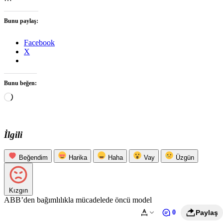
Bunu paylaş:
Facebook
X
Bunu beğen:
Yükleniyor...
İlgili
Beğendim
Harika
Haha
Vay
Üzgün
Kızgın
ABB’den bağımlılıkla mücadelede öncü model
0
Paylaş