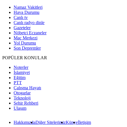
Namaz Vakitleri
Hava Durumu
Canlı tv
Canlı radyo dinle
Gazeteler
Nöbetçi Eczaneler
Maç Merkezi
Yol Durumu
Son Depremler
POPÜLER KONULAR
Noterler
İslamiyet
Eğitim
PTT
Çalışma Hayatı
Otogarlar
Teknoloji
Şehir Rehberi
Ulaşım
Hakkımızda
Diğer Sitelerimiz
Künye
İletişim