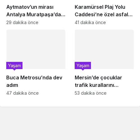
Aytmatov’un mirası
Karamürsel Plaj Yolu
Antalya Muratpaşa’da
Caddesi’ne özel asfalt
büyüyor
dokunuşu
29 dakika önce
41 dakika önce
Yaşam
Yaşam
Buca Metrosu’nda dev
Mersin’de çocuklar
adım
trafik kurallarını
öğreniyor
47 dakika önce
53 dakika önce