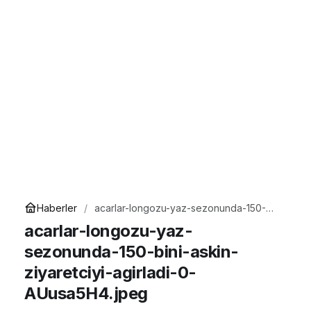
Haberler
acarlar-longozu-yaz-sezonunda-150-
bini-askin-ziyaretciyi-agirladi-0-
acarlar-longozu-yaz-
AUusa5H4.jpeg
sezonunda-150-bini-askin-
ziyaretciyi-agirladi-0-
AUusa5H4.jpeg