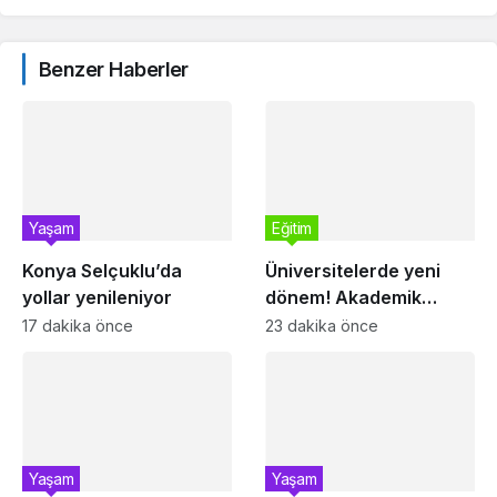
Benzer Haberler
Yaşam
Eğitim
Konya Selçuklu’da
Üniversitelerde yeni
yollar yenileniyor
dönem! Akademik
sahtekârlığa hapis,
17 dakika önce
23 dakika önce
öğrencilere dönüş yolu
Yaşam
Yaşam