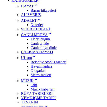
KATEGORİLER
HAYAT
Başarı hikayeleri
ALIŞVERİŞ
ADALET
Noterler
ŞEHİR REHBERİ
CANLI MEDYA
Tv de bugün
Canlı tv izle
Canlı radyo dinle
ÇALIŞMA HAYATI
Ulaşım
Belediye otobüs saatleri
Havalimanları
Otogarlar
Metro saatleri
MÜZİK
ilahi
Müzik haberleri
RÜYA TABİRLERİ
YEME İÇME TARİFİ
TASARIM