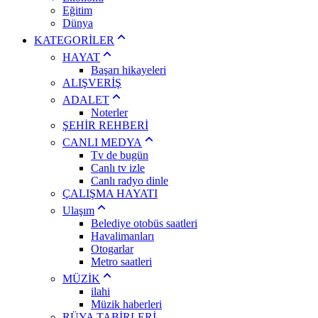
Eğitim
Dünya
KATEGORİLER
HAYAT
Başarı hikayeleri
ALIŞVERİŞ
ADALET
Noterler
ŞEHİR REHBERİ
CANLI MEDYA
Tv de bugün
Canlı tv izle
Canlı radyo dinle
ÇALIŞMA HAYATI
Ulaşım
Belediye otobüs saatleri
Havalimanları
Otogarlar
Metro saatleri
MÜZİK
ilahi
Müzik haberleri
RÜYA TABİRLERİ