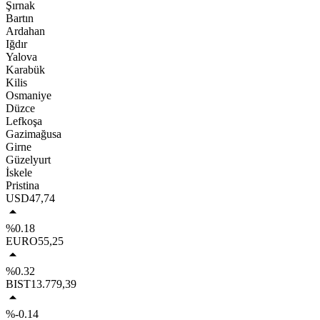
Şırnak
Bartın
Ardahan
Iğdır
Yalova
Karabük
Kilis
Osmaniye
Düzce
Lefkoşa
Gazimağusa
Girne
Güzelyurt
İskele
Pristina
USD
47,74
%0.18
EURO
55,25
%0.32
BIST
13.779,39
%-0.14