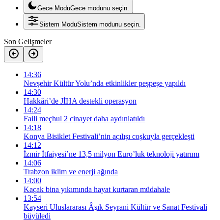
Gece Modu
Gece modunu seçin.
Sistem Modu
Sistem modunu seçin.
Son Gelişmeler
14:36
Nevşehir Kültür Yolu’nda etkinlikler peşpeşe yapıldı
14:30
Hakkâri’de JİHA destekli operasyon
14:24
Faili meçhul 2 cinayet daha aydınlatıldı
14:18
Konya Bisiklet Festivali’nin açılışı coşkuyla gerçekleşti
14:12
İzmir İtfaiyesi’ne 13,5 milyon Euro’luk teknoloji yatırımı
14:06
Trabzon iklim ve enerji ağında
14:00
Kaçak bina yıkımında hayat kurtaran müdahale
13:54
Kayseri Uluslararası Âşık Seyrani Kültür ve Sanat Festivali
büyüledi