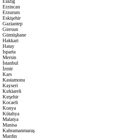
Elazığ
Erzincan
Erzurum
Eskişehir
Gaziantep
Giresun
Gümüşhane
Hakkari
Hatay
Isparta
Mersin
İstanbul
İzmir
Kars
Kastamonu
Kayseri
Kırklareli
Kırşehir
Kocaeli
Konya
Kütahya
Malatya
Manisa
Kahramanmaraş
Mardin