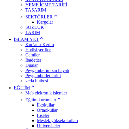
YEME İÇME TARİFİ
TASARIM
SEKTÖRLER
Kargolar
SÖZLÜK
TARIM
İSLAMİYET
Kur’an-ı Kerim
Hadisi şerifler
Camiler
İbadetler
Dualar
Peygamberimizin hayatı
Peygamberler tarihi
veda hutbesi
EĞİTİM
Meb elekronik işlemler
Eğitim kurumları
İlkokullar
Ortaokullar
Liseler
Meslek yüksekokulları
Üniversiteler