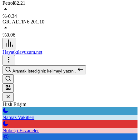
Petrol
82,21
%-0.34
GR. ALTIN
6.201,10
%0.06
Hayatkılavuzum.net
Aramak istediğiniz kelimeyi yazın..
Hızlı Erişim
Namaz Vakitleri
Nöbetçi Eczaneler