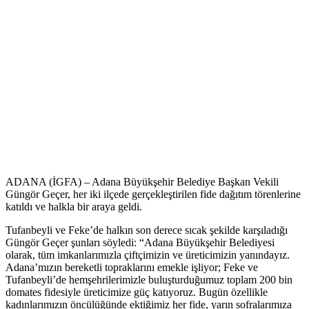
ADANA (İGFA) – Adana Büyükşehir Belediye Başkan Vekili
Güngör Geçer, her iki ilçede gerçekleştirilen fide dağıtım törenlerine
katıldı ve halkla bir araya geldi.
Tufanbeyli ve Feke’de halkın son derece sıcak şekilde karşıladığı
Güngör Geçer şunları söyledi: “Adana Büyükşehir Belediyesi
olarak, tüm imkanlarımızla çiftçimizin ve üreticimizin yanındayız.
Adana’mızın bereketli topraklarını emekle işliyor; Feke ve
Tufanbeyli’de hemşehrilerimizle buluşturduğumuz toplam 200 bin
domates fidesiyle üreticimize güç katıyoruz. Bugün özellikle
kadınlarımızın öncülüğünde ektiğimiz her fide, yarın sofralarımıza