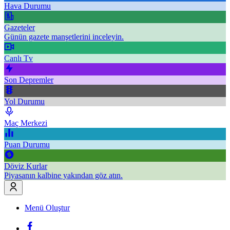
Hava Durumu
Gazeteler
Günün gazete manşetlerini inceleyin.
Canlı Tv
Son Depremler
Yol Durumu
Maç Merkezi
Puan Durumu
Döviz Kurlar
Piyasanın kalbine yakından göz atın.
Menü Oluştur