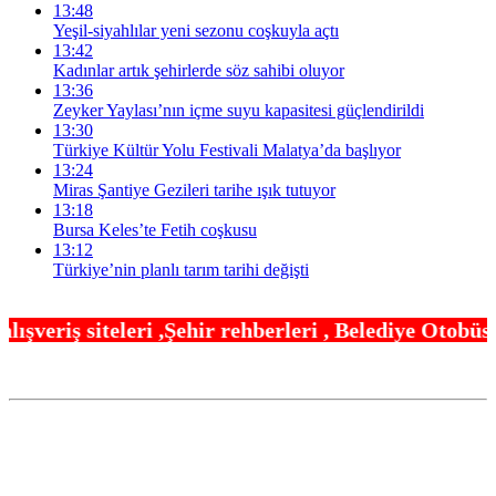
13:48
Yeşil-siyahlılar yeni sezonu coşkuyla açtı
13:42
Kadınlar artık şehirlerde söz sahibi oluyor
13:36
Zeyker Yaylası’nın içme suyu kapasitesi güçlendirildi
13:30
Türkiye Kültür Yolu Festivali Malatya’da başlıyor
13:24
Miras Şantiye Gezileri tarihe ışık tutuyor
13:18
Bursa Keles’te Fetih coşkusu
13:12
Türkiye’nin planlı tarım tarihi değişti
hir rehberleri , Belediye Otobüs,Metro,Tren saatle