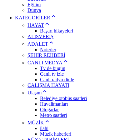
Eğitim
Dünya
KATEGORİLER
HAYAT
Başarı hikayeleri
ALIŞVERİŞ
ADALET
Noterler
ŞEHİR REHBERİ
CANLI MEDYA
Tv de bugün
Canlı tv izle
Canlı radyo dinle
ÇALIŞMA HAYATI
Ulaşım
Belediye otobüs saatleri
Havalimanları
Otogarlar
Metro saatleri
MÜZİK
ilahi
Müzik haberleri
RÜYA TABİRLERİ