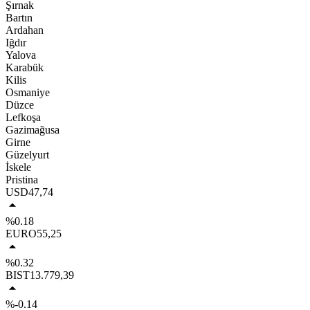
Şırnak
Bartın
Ardahan
Iğdır
Yalova
Karabük
Kilis
Osmaniye
Düzce
Lefkoşa
Gazimağusa
Girne
Güzelyurt
İskele
Pristina
USD
47,74
%0.18
EURO
55,25
%0.32
BIST
13.779,39
%-0.14