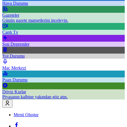
Hava Durumu
Gazeteler
Günün gazete manşetlerini inceleyin.
Canlı Tv
Son Depremler
Yol Durumu
Maç Merkezi
Puan Durumu
Döviz Kurlar
Piyasanın kalbine yakından göz atın.
Menü Oluştur