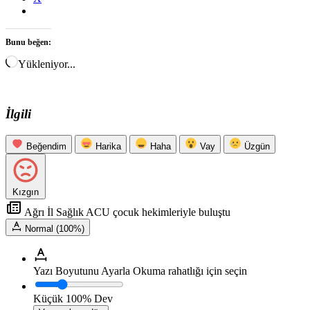
Bunu beğen:
Yükleniyor...
İlgili
Beğendim
Harika
Haha
Vay
Üzgün
Kızgın
Ağrı İl Sağlık ACU çocuk hekimleriyle buluştu
Normal (100%)
Yazı Boyutunu Ayarla
Okuma rahatlığı için seçin
Küçük
100%
Dev