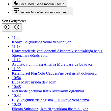
Gece Modu
Gece modunu seçin.
Sistem Modu
Sistem modunu seçin.
Son Gelişmeler
11:24
Konya Selçuklu’da yollar yenileniyor
11:18
Üniversitelerde yeni dönem! Akademik sahtekârlığa hapis,
öğrencilere dönüş yolu
11:12
Aytmatov’un mirası Antalya Muratpaşa’da büyüyor
11:00
Karamürsel Plaj Yolu Caddesi’ne özel asfalt dokunuşu
10:54
Buca Metrosu’nda dev adım
10:48
Mersin’de çocuklar trafik kurallarını öğreniyor
10:42
Büyükelçiliklerde değişim… 4 ülkeye yeni atama
10:30
Filenin Sultanları, İzmirli çocuklara ilham oluyor