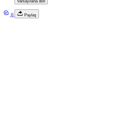
Varsayılana dön
0
Paylaş