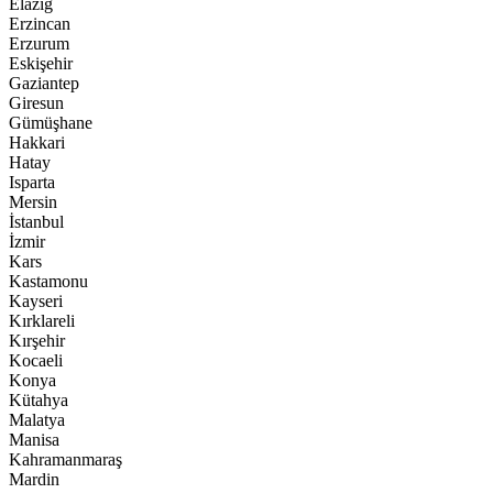
Elazığ
Erzincan
Erzurum
Eskişehir
Gaziantep
Giresun
Gümüşhane
Hakkari
Hatay
Isparta
Mersin
İstanbul
İzmir
Kars
Kastamonu
Kayseri
Kırklareli
Kırşehir
Kocaeli
Konya
Kütahya
Malatya
Manisa
Kahramanmaraş
Mardin