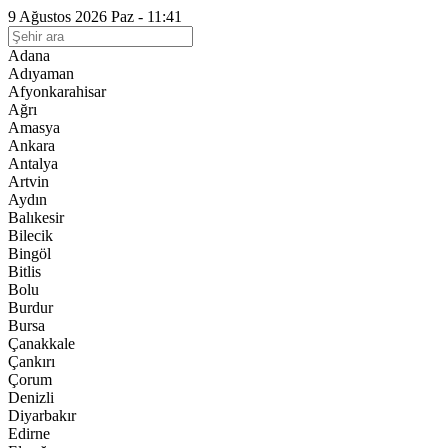
9 Ağustos 2026 Paz - 11:41
Adana
Adıyaman
Afyonkarahisar
Ağrı
Amasya
Ankara
Antalya
Artvin
Aydın
Balıkesir
Bilecik
Bingöl
Bitlis
Bolu
Burdur
Bursa
Çanakkale
Çankırı
Çorum
Denizli
Diyarbakır
Edirne