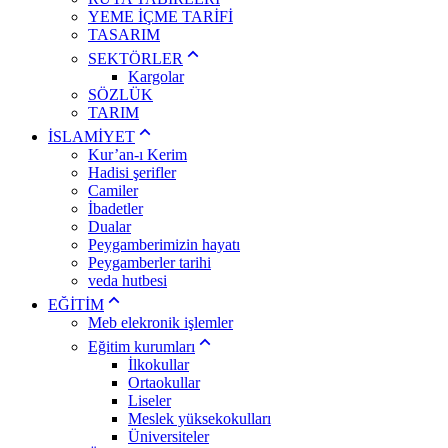
YEME İÇME TARİFİ
TASARIM
SEKTÖRLER
Kargolar
SÖZLÜK
TARIM
İSLAMİYET
Kur’an-ı Kerim
Hadisi şerifler
Camiler
İbadetler
Dualar
Peygamberimizin hayatı
Peygamberler tarihi
veda hutbesi
EĞİTİM
Meb elekronik işlemler
Eğitim kurumları
İlkokullar
Ortaokullar
Liseler
Meslek yüksekokulları
Üniversiteler