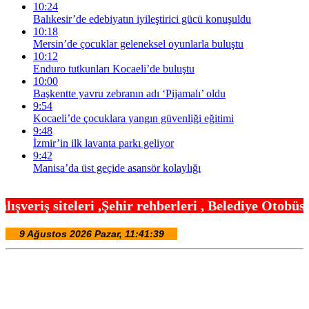
10:24
Balıkesir’de edebiyatın iyileştirici gücü konuşuldu
10:18
Mersin’de çocuklar geleneksel oyunlarla buluştu
10:12
Enduro tutkunları Kocaeli’de buluştu
10:00
Başkentte yavru zebranın adı ‘Pijamalı’ oldu
9:54
Kocaeli’de çocuklara yangın güvenliği eğitimi
9:48
İzmir’in ilk lavanta parkı geliyor
9:42
Manisa’da üst geçide asansör kolaylığı
hir rehberleri , Belediye Otobüs,Metro,Tren saatle