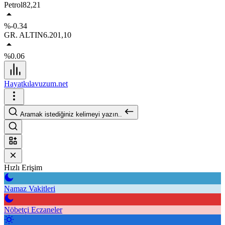
Petrol
82,21
%-0.34
GR. ALTIN
6.201,10
%0.06
Hayatkılavuzum.net
Aramak istediğiniz kelimeyi yazın..
Hızlı Erişim
Namaz Vakitleri
Nöbetçi Eczaneler