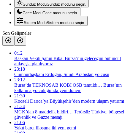
Gündüz Modu
Gündüz modunu seçin.
Gece Modu
Gece modunu seçin.
Sistem Modu
Sistem modunu seçin.
Son Gelişmeler
0:12
Başkan Vekili Şahin Biba: Bursa’nın geleceğini bütüncül
anlayışla planlıyoruz
23:18
Cumhurbaşkanı Erdoğan, Suudi Arabistan yolcusu
23:12
Bursa’da TEKNOSAB KOBİ OSB tanıtıldı… Bursa’nın
kalkınma yolculuğunda yeni dönem
21:30
Kocaeli Darıca’ya Büyükşehir’den modern ulaşım yatırımı
21:24
MGK’dan 8 maddelik bildiri… Terörsüz Türkiye, bölgesel
güvenlik ve Gazze mesajı
21:06
Yakıt barcı filosuna iki yeni gemi