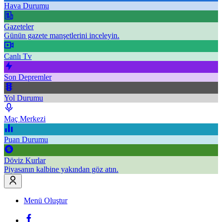
Hava Durumu
Gazeteler
Günün gazete manşetlerini inceleyin.
Canlı Tv
Son Depremler
Yol Durumu
Maç Merkezi
Puan Durumu
Döviz Kurlar
Piyasanın kalbine yakından göz atın.
Menü Oluştur