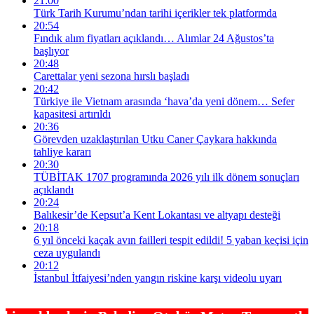
21:00
Türk Tarih Kurumu’ndan tarihi içerikler tek platformda
20:54
Fındık alım fiyatları açıklandı… Alımlar 24 Ağustos’ta
başlıyor
20:48
Carettalar yeni sezona hırslı başladı
20:42
Türkiye ile Vietnam arasında ‘hava’da yeni dönem… Sefer
kapasitesi artırıldı
20:36
Görevden uzaklaştırılan Utku Caner Çaykara hakkında
tahliye kararı
20:30
TÜBİTAK 1707 programında 2026 yılı ilk dönem sonuçları
açıklandı
20:24
Balıkesir’de Kepsut’a Kent Lokantası ve altyapı desteği
20:18
6 yıl önceki kaçak avın failleri tespit edildi! 5 yaban keçisi için
ceza uygulandı
20:12
İstanbul İtfaiyesi’nden yangın riskine karşı videolu uyarı