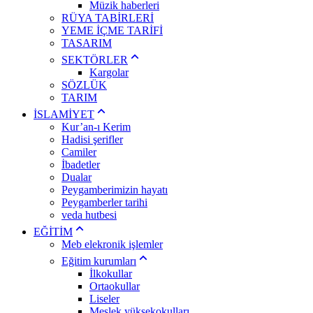
Müzik haberleri
RÜYA TABİRLERİ
YEME İÇME TARİFİ
TASARIM
SEKTÖRLER
Kargolar
SÖZLÜK
TARIM
İSLAMİYET
Kur’an-ı Kerim
Hadisi şerifler
Camiler
İbadetler
Dualar
Peygamberimizin hayatı
Peygamberler tarihi
veda hutbesi
EĞİTİM
Meb elekronik işlemler
Eğitim kurumları
İlkokullar
Ortaokullar
Liseler
Meslek yüksekokulları