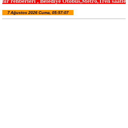
elediye Otobüs,Metro,Tren saatleri ,Hastaneler, Ok