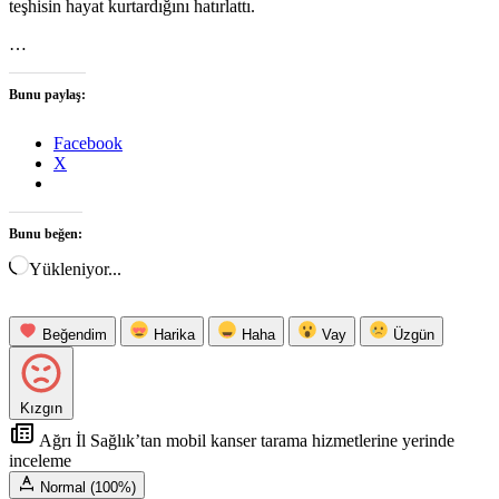
teşhisin hayat kurtardığını hatırlattı.
…
Bunu paylaş:
Facebook
X
Bunu beğen:
Yükleniyor...
Beğendim
Harika
Haha
Vay
Üzgün
Kızgın
Ağrı İl Sağlık’tan mobil kanser tarama hizmetlerine yerinde
inceleme
Normal (100%)