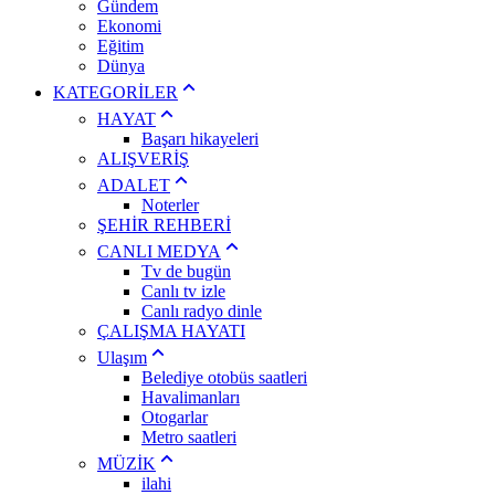
Gündem
Ekonomi
Eğitim
Dünya
KATEGORİLER
HAYAT
Başarı hikayeleri
ALIŞVERİŞ
ADALET
Noterler
ŞEHİR REHBERİ
CANLI MEDYA
Tv de bugün
Canlı tv izle
Canlı radyo dinle
ÇALIŞMA HAYATI
Ulaşım
Belediye otobüs saatleri
Havalimanları
Otogarlar
Metro saatleri
MÜZİK
ilahi