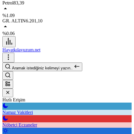
Petrol
83,39
%1.09
GR. ALTIN
6.201,10
%0.06
Hayatkılavuzum.net
Aramak istediğiniz kelimeyi yazın..
Hızlı Erişim
Namaz Vakitleri
Nöbetçi Eczaneler