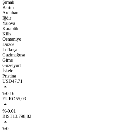
Şırnak
Bartın
Ardahan
Iğdır
Yalova
Karabük
Kilis
Osmaniye
Düzce
Lefkoşa
Gazimağusa
Girne
Güzelyurt
İskele
Pristina
USD
47,71
%0.16
EURO
55,03
%-0.01
BIST
13.798,82
%0