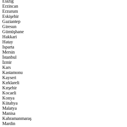
Elazığ
Erzincan
Erzurum
Eskişehir
Gaziantep
Giresun
Gümüşhane
Hakkari
Hatay
Isparta
Mersin
İstanbul
İzmir
Kars
Kastamonu
Kayseri
Kırklareli
Kırşehir
Kocaeli
Konya
Kütahya
Malatya
Manisa
Kahramanmaraş
Mardin