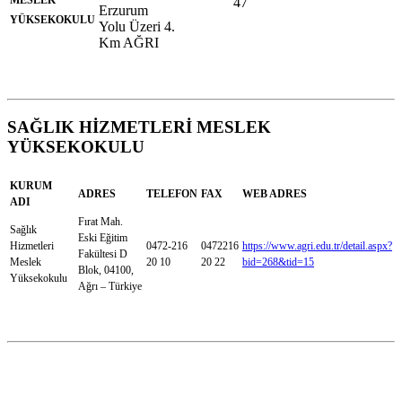
MESLEK
47
Erzurum
YÜKSEKOKULU
Yolu Üzeri 4.
Km AĞRI
SAĞLIK HİZMETLERİ MESLEK
YÜKSEKOKULU
KURUM
ADRES
TELEFON
FAX
WEB ADRES
ADI
Fırat Mah.
Sağlık
Eski Eğitim
Hizmetleri
0472-216
0472216
https://www.agri.edu.tr/detail.aspx?
Fakültesi D
Meslek
20 10
20 22
bid=268&tid=15
Blok, 04100,
Yüksekokulu
Ağrı – Türkiye