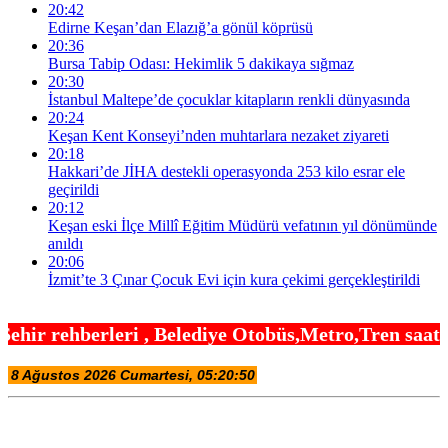
20:42
Edirne Keşan’dan Elazığ’a gönül köprüsü
20:36
Bursa Tabip Odası: Hekimlik 5 dakikaya sığmaz
20:30
İstanbul Maltepe’de çocuklar kitapların renkli dünyasında
20:24
Keşan Kent Konseyi’nden muhtarlara nezaket ziyareti
20:18
Hakkari’de JİHA destekli operasyonda 253 kilo esrar ele
geçirildi
20:12
Keşan eski İlçe Millî Eğitim Müdürü vefatının yıl dönümünde
anıldı
20:06
İzmit’te 3 Çınar Çocuk Evi için kura çekimi gerçekleştirildi
Belediye Otobüs,Metro,Tren saatleri ,Hastaneler, O