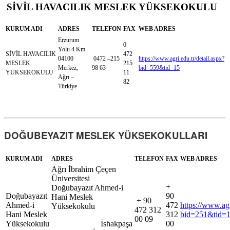
SİVİL HAVACILIK MESLEK YÜKSEKOKULU
KURUM ADI
ADRES
TELEFON
FAX
WEB ADRES
Erzurum
0
Yolu 4 Km
SİVİL HAVACILIK
472
04100
0472 –215
https://www.agri.edu.tr/detail.aspx?
MESLEK
215
Merkez,
98 63
bid=559&tid=15
YÜKSEKOKULU
11
Ağrı –
82
Türkiye
DOĞUBEYAZIT MESLEK YÜKSEKOKULLARI
KURUM ADI
ADRES
TELEFON
FAX
WEB ADRES
Ağrı İbrahim Çeçen
Üniversitesi
+
Doğubayazıt Ahmed-i
Doğubayazıt
90
Hani Meslek
+ 90
Ahmed-i
472
https://www.agr
Yüksekokulu
472 312
Hani Meslek
312
bid=251&tid=
00 09
Yüksekokulu
İshakpaşa
00