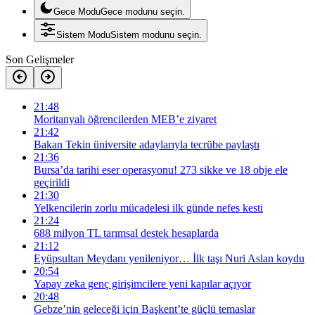
Gece Modu
Gece modunu seçin.
Sistem Modu
Sistem modunu seçin.
Son Gelişmeler
21:48
Moritanyalı öğrencilerden MEB’e ziyaret
21:42
Bakan Tekin üniversite adaylarıyla tecrübe paylaştı
21:36
Bursa’da tarihi eser operasyonu! 273 sikke ve 18 obje ele
geçirildi
21:30
Yelkencilerin zorlu mücadelesi ilk günde nefes kesti
21:24
688 milyon TL tarımsal destek hesaplarda
21:12
Eyüpsultan Meydanı yenileniyor… İlk taşı Nuri Aslan koydu
20:54
Yapay zeka genç girişimcilere yeni kapılar açıyor
20:48
Gebze’nin geleceği için Başkent’te güçlü temaslar