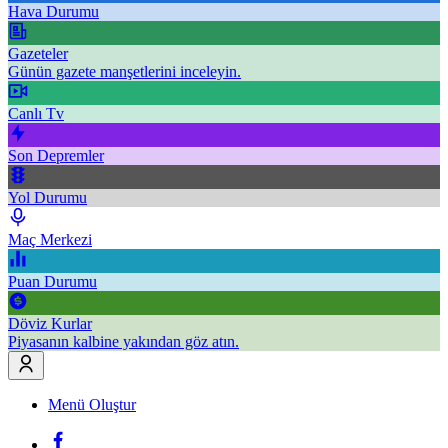
Hava Durumu
Gazeteler
Günün gazete manşetlerini inceleyin.
Canlı Tv
Son Depremler
Yol Durumu
Maç Merkezi
Puan Durumu
Döviz Kurlar
Piyasanın kalbine yakından göz atın.
Menü Oluştur