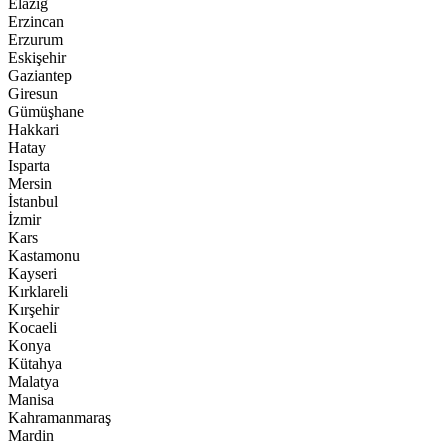
Elazığ
Erzincan
Erzurum
Eskişehir
Gaziantep
Giresun
Gümüşhane
Hakkari
Hatay
Isparta
Mersin
İstanbul
İzmir
Kars
Kastamonu
Kayseri
Kırklareli
Kırşehir
Kocaeli
Konya
Kütahya
Malatya
Manisa
Kahramanmaraş
Mardin