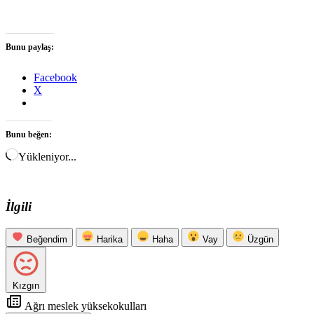
Bunu paylaş:
Facebook
X
Bunu beğen:
Yükleniyor...
İlgili
Beğendim
Harika
Haha
Vay
Üzgün
Kızgın
Ağrı meslek yüksekokulları