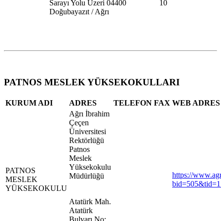
Sarayı Yolu Üzeri 04400
10
Doğubayazıt / Ağrı
PATNOS MESLEK YÜKSEKOKULLARI
KURUM ADI
ADRES
TELEFON
FAX
WEB ADRES
Ağrı İbrahim
Çeçen
Üniversitesi
Rektörlüğü
Patnos
Meslek
Yüksekokulu
PATNOS
https://www.agr
Müdürlüğü
MESLEK
bid=505&tid=1
YÜKSEKOKULU
Atatürk Mah.
Atatürk
Bulvarı No: