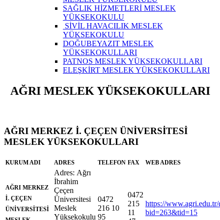
SAĞLIK HİZMETLERİ MESLEK
YÜKSEKOKULU
SİVİL HAVACILIK MESLEK
YÜKSEKOKULU
DOĞUBEYAZIT MESLEK
YÜKSEKOKULLARI
PATNOS MESLEK YÜKSEKOKULLARI
ELEŞKİRT MESLEK YÜKSEKOKULLARI
AĞRI MESLEK YÜKSEKOKULLARI
AĞRI MERKEZ İ. ÇEÇEN ÜNİVERSİTESİ
MESLEK YÜKSEKOKULLARI
KURUM ADI
ADRES
TELEFON
FAX
WEB ADRES
Adres:
Ağrı
İbrahim
AĞRI MERKEZ
Çeçen
0472
İ. ÇEÇEN
Üniversitesi
0472
215
https://www.agri.edu.tr/
Meslek
216 10
ÜNİVERSİTESİ
11
bid=263&tid=15
Yüksekokulu
95