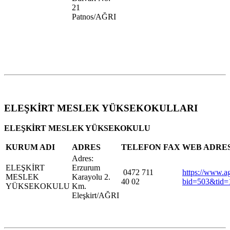
21
Patnos/AĞRI
ELEŞKİRT MESLEK YÜKSEKOKULLARI
ELEŞKİRT MESLEK YÜKSEKOKULU
KURUM ADI
ADRES
TELEFON
FAX
WEB ADRE
Adres:
ELEŞKİRT
Erzurum
0472 711
https://www.agr
MESLEK
Karayolu 2.
40 02
bid=503&tid=
YÜKSEKOKULU
Km.
Eleşkirt/AĞRI