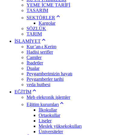
YEME İÇME TARİFİ
TASARIM
SEKTÖRLER
Kargolar
SÖZLÜK
TARIM
İSLAMİYET
Kur’an-ı Kerim
Hadisi şerifler
Camiler
İbadetler
Dualar
Peygamberimizin hayatı
Peygamberler tarihi
veda hutbesi
EĞİTİM
Meb elekronik işlemler
Eğitim kurumları
İlkokullar
Ortaokullar
Liseler
Meslek yüksekokulları
Üniversiteler