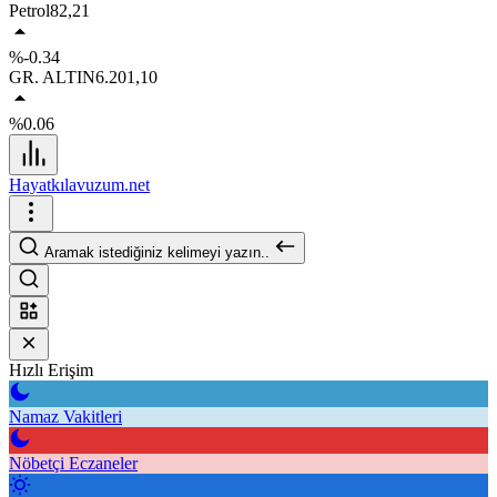
Petrol
82,21
%-0.34
GR. ALTIN
6.201,10
%0.06
Hayatkılavuzum.net
Aramak istediğiniz kelimeyi yazın..
Hızlı Erişim
Namaz Vakitleri
Nöbetçi Eczaneler