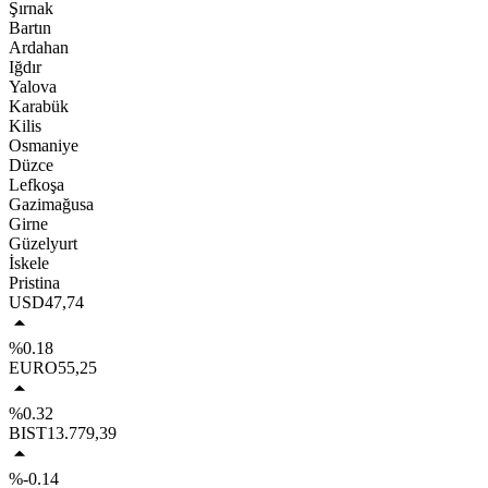
Şırnak
Bartın
Ardahan
Iğdır
Yalova
Karabük
Kilis
Osmaniye
Düzce
Lefkoşa
Gazimağusa
Girne
Güzelyurt
İskele
Pristina
USD
47,74
%0.18
EURO
55,25
%0.32
BIST
13.779,39
%-0.14