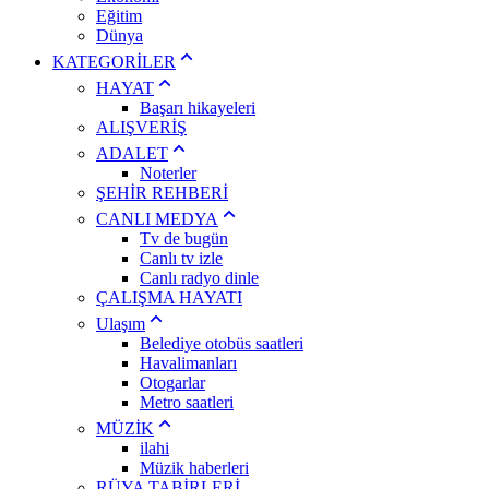
Eğitim
Dünya
KATEGORİLER
HAYAT
Başarı hikayeleri
ALIŞVERİŞ
ADALET
Noterler
ŞEHİR REHBERİ
CANLI MEDYA
Tv de bugün
Canlı tv izle
Canlı radyo dinle
ÇALIŞMA HAYATI
Ulaşım
Belediye otobüs saatleri
Havalimanları
Otogarlar
Metro saatleri
MÜZİK
ilahi
Müzik haberleri
RÜYA TABİRLERİ