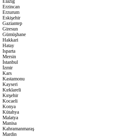
Elazığ
Erzincan
Erzurum
Eskişehir
Gaziantep
Giresun
Gümüşhane
Hakkari
Hatay
Isparta
Mersin
İstanbul
İzmir
Kars
Kastamonu
Kayseri
Kırklareli
Kırşehir
Kocaeli
Konya
Kütahya
Malatya
Manisa
Kahramanmaraş
Mardin