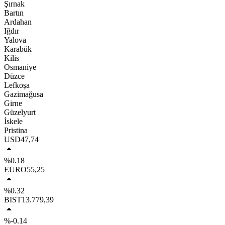
Şırnak
Bartın
Ardahan
Iğdır
Yalova
Karabük
Kilis
Osmaniye
Düzce
Lefkoşa
Gazimağusa
Girne
Güzelyurt
İskele
Pristina
USD
47,74
%0.18
EURO
55,25
%0.32
BIST
13.779,39
%-0.14