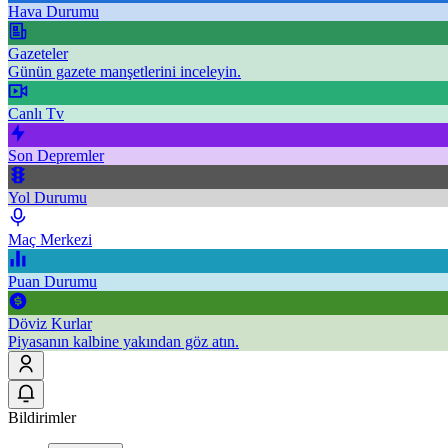
Hava Durumu
Gazeteler
Günün gazete manşetlerini inceleyin.
Canlı Tv
Son Depremler
Yol Durumu
Maç Merkezi
Puan Durumu
Döviz Kurlar
Piyasanın kalbine yakından göz atın.
Bildirimler