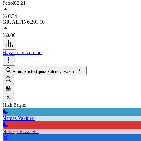
Petrol
82,21
%-0.34
GR. ALTIN
6.201,10
%0.06
Hayatkılavuzum.net
Aramak istediğiniz kelimeyi yazın..
Hızlı Erişim
Namaz Vakitleri
Nöbetçi Eczaneler