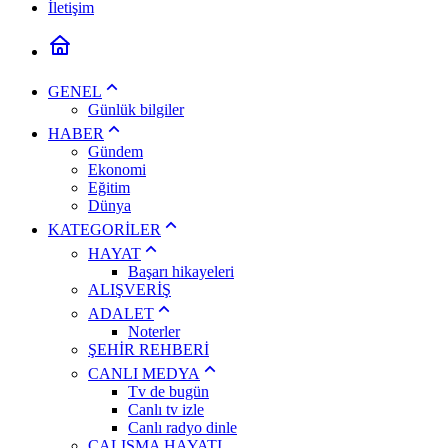
İletişim
GENEL
Günlük bilgiler
HABER
Gündem
Ekonomi
Eğitim
Dünya
KATEGORİLER
HAYAT
Başarı hikayeleri
ALIŞVERİŞ
ADALET
Noterler
ŞEHİR REHBERİ
CANLI MEDYA
Tv de bugün
Canlı tv izle
Canlı radyo dinle
ÇALIŞMA HAYATI