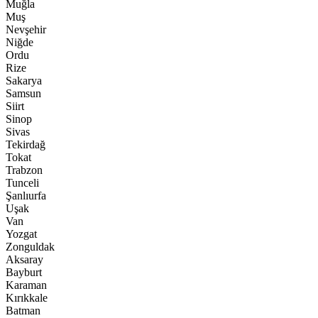
Muğla
Muş
Nevşehir
Niğde
Ordu
Rize
Sakarya
Samsun
Siirt
Sinop
Sivas
Tekirdağ
Tokat
Trabzon
Tunceli
Şanlıurfa
Uşak
Van
Yozgat
Zonguldak
Aksaray
Bayburt
Karaman
Kırıkkale
Batman