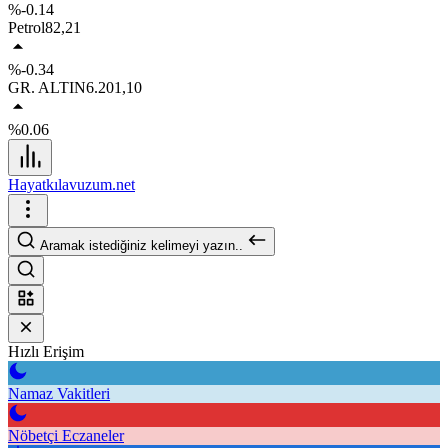
%-0.14
Petrol
82,21
%-0.34
GR. ALTIN
6.201,10
%0.06
Hayatkılavuzum.net
Aramak istediğiniz kelimeyi yazın..
Hızlı Erişim
Namaz Vakitleri
Nöbetçi Eczaneler