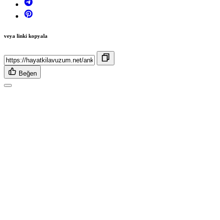
veya linki kopyala
Beğen