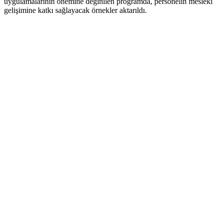
uygulamalarının önemine değinilen programda, personelin mesleki
gelişimine katkı sağlayacak örnekler aktarıldı.