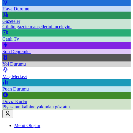
Hava Durumu
Gazeteler
Günün gazete manşetlerini inceleyin.
Canlı Tv
Son Depremler
Yol Durumu
Maç Merkezi
Puan Durumu
Döviz Kurlar
Piyasanın kalbine yakından göz atın.
Menü Oluştur