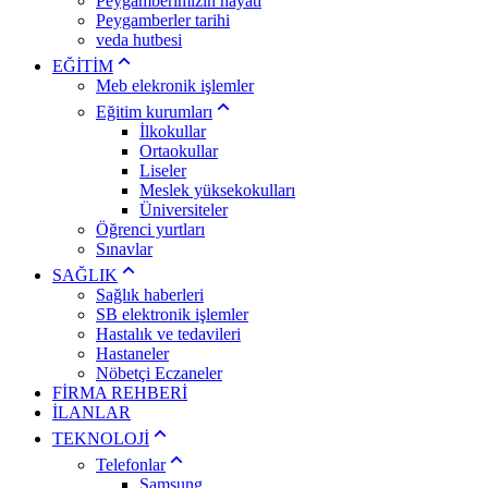
Peygamberimizin hayatı
Peygamberler tarihi
veda hutbesi
EĞİTİM
Meb elekronik işlemler
Eğitim kurumları
İlkokullar
Ortaokullar
Liseler
Meslek yüksekokulları
Üniversiteler
Öğrenci yurtları
Sınavlar
SAĞLIK
Sağlık haberleri
SB elektronik işlemler
Hastalık ve tedavileri
Hastaneler
Nöbetçi Eczaneler
FİRMA REHBERİ
İLANLAR
TEKNOLOJİ
Telefonlar
Samsung