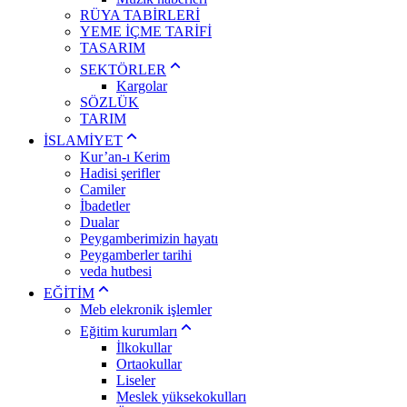
RÜYA TABİRLERİ
YEME İÇME TARİFİ
TASARIM
SEKTÖRLER
Kargolar
SÖZLÜK
TARIM
İSLAMİYET
Kur’an-ı Kerim
Hadisi şerifler
Camiler
İbadetler
Dualar
Peygamberimizin hayatı
Peygamberler tarihi
veda hutbesi
EĞİTİM
Meb elekronik işlemler
Eğitim kurumları
İlkokullar
Ortaokullar
Liseler
Meslek yüksekokulları