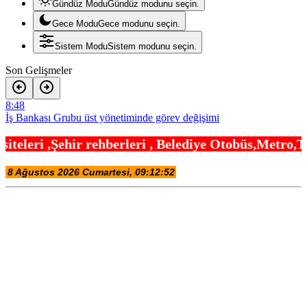
Gündüz Modu
Gündüz modunu seçin.
Gece Modu
Gece modunu seçin.
Sistem Modu
Sistem modunu seçin.
Son Gelişmeler
8:48
İş Bankası Grubu üst yönetiminde görev değişimi
8:42
rleri , Belediye Otobüs,Metro,Tren saatleri ,Hast
Meteorolojiden sağanak uyarısı
7:54
Kayseri Melikgazi şantiye alanına döndü
7:24
Antikacılar Kayseri Talas’ta buluşuyor
21:48
Moritanyalı öğrencilerden MEB’e ziyaret
21:42
Bakan Tekin üniversite adaylarıyla tecrübe paylaştı
21:36
Bursa’da tarihi eser operasyonu! 273 sikke ve 18 obje ele geçirildi
21:30
Yelkencilerin zorlu mücadelesi ilk günde nefes kesti
21:24