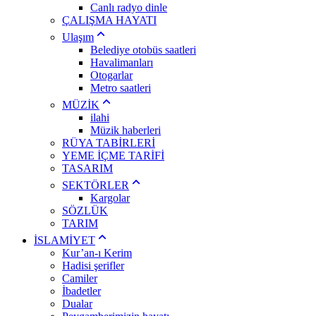
Canlı radyo dinle
ÇALIŞMA HAYATI
Ulaşım
Belediye otobüs saatleri
Havalimanları
Otogarlar
Metro saatleri
MÜZİK
ilahi
Müzik haberleri
RÜYA TABİRLERİ
YEME İÇME TARİFİ
TASARIM
SEKTÖRLER
Kargolar
SÖZLÜK
TARIM
İSLAMİYET
Kur’an-ı Kerim
Hadisi şerifler
Camiler
İbadetler
Dualar