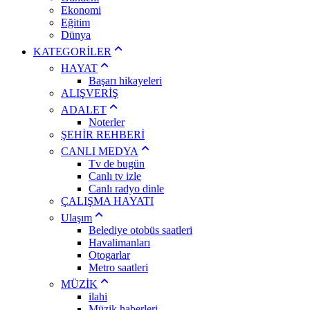
Ekonomi
Eğitim
Dünya
KATEGORİLER
HAYAT
Başarı hikayeleri
ALIŞVERİŞ
ADALET
Noterler
ŞEHİR REHBERİ
CANLI MEDYA
Tv de bugün
Canlı tv izle
Canlı radyo dinle
ÇALIŞMA HAYATI
Ulaşım
Belediye otobüs saatleri
Havalimanları
Otogarlar
Metro saatleri
MÜZİK
ilahi
Müzik haberleri