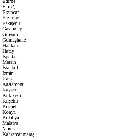
Edirne
Elazığ
Erzincan
Erzurum
Eskişehir
Gaziantep
Giresun
Gümüşhane
Hakkari
Hatay
Isparta
Mersin
İstanbul
İzmir
Kars
Kastamonu
Kayseri
Kırklareli
Kırşehir
Kocaeli
Konya
Kütahya
Malatya
Manisa
Kahramanmaraş