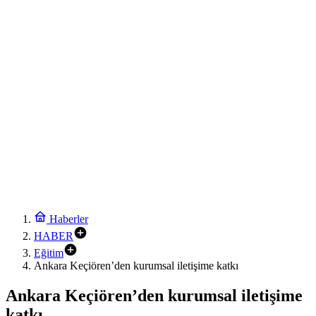
688 milyon TL tarımsal destek hesaplarda
21:12
Eyüpsultan Meydanı yenileniyor… İlk taşı Nuri Aslan koydu
20:54
Yapay zeka genç girişimcilere yeni kapılar açıyor
20:48
Gebze’nin geleceği için Başkent’te güçlü temaslar
20:42
Edirne Keşan’dan Elazığ’a gönül köprüsü
9:12
Akın Gürlek: Örgüt silahları bırakacak, mağaraları boşaltacak
8:54
Bilim insanlarından uzayda zincirleme felaket uyarısı
Haberler
HABER
Eğitim
Ankara Keçiören’den kurumsal iletişime katkı
Ankara Keçiören’den kurumsal iletişime
katkı