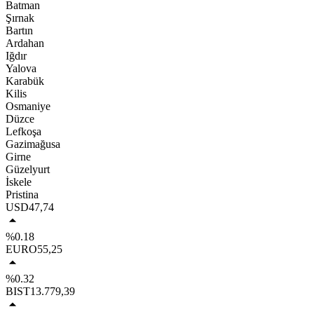
Batman
Şırnak
Bartın
Ardahan
Iğdır
Yalova
Karabük
Kilis
Osmaniye
Düzce
Lefkoşa
Gazimağusa
Girne
Güzelyurt
İskele
Pristina
USD
47,74
%0.18
EURO
55,25
%0.32
BIST
13.779,39