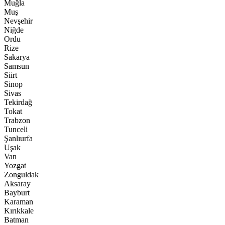
Muğla
Muş
Nevşehir
Niğde
Ordu
Rize
Sakarya
Samsun
Siirt
Sinop
Sivas
Tekirdağ
Tokat
Trabzon
Tunceli
Şanlıurfa
Uşak
Van
Yozgat
Zonguldak
Aksaray
Bayburt
Karaman
Kırıkkale
Batman