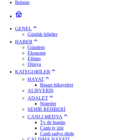
İletişim
GENEL
Günlük bilgiler
HABER
Gündem
Ekonomi
Eğitim
Dünya
KATEGORİLER
HAYAT
Başarı hikayeleri
ALIŞVERİŞ
ADALET
Noterler
ŞEHİR REHBERİ
CANLI MEDYA
Tv de bugün
Canlı tv izle
Canlı radyo dinle
ÇALIŞMA HAYATI