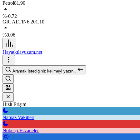
Petrol
81,90
%-0.72
GR. ALTIN
6.201,10
%0.06
Hayatkılavuzum.net
Aramak istediğiniz kelimeyi yazın..
Hızlı Erişim
Namaz Vakitleri
Nöbetçi Eczaneler