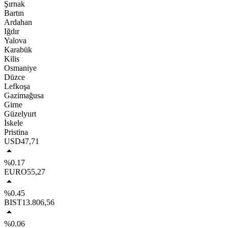
Şırnak
Bartın
Ardahan
Iğdır
Yalova
Karabük
Kilis
Osmaniye
Düzce
Lefkoşa
Gazimağusa
Girne
Güzelyurt
İskele
Pristina
USD
47,71
%0.17
EURO
55,27
%0.45
BIST
13.806,56
%0.06