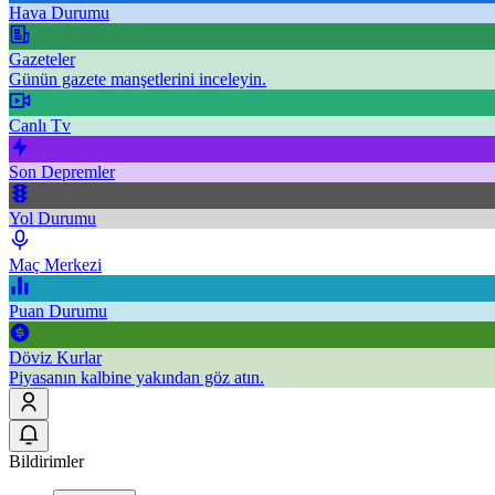
Hava Durumu
Gazeteler
Günün gazete manşetlerini inceleyin.
Canlı Tv
Son Depremler
Yol Durumu
Maç Merkezi
Puan Durumu
Döviz Kurlar
Piyasanın kalbine yakından göz atın.
Bildirimler