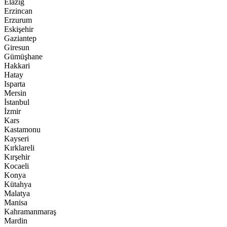
Elazığ
Erzincan
Erzurum
Eskişehir
Gaziantep
Giresun
Gümüşhane
Hakkari
Hatay
Isparta
Mersin
İstanbul
İzmir
Kars
Kastamonu
Kayseri
Kırklareli
Kırşehir
Kocaeli
Konya
Kütahya
Malatya
Manisa
Kahramanmaraş
Mardin