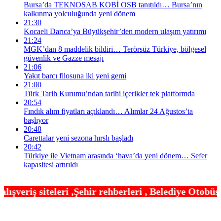
Bursa’da TEKNOSAB KOBİ OSB tanıtıldı… Bursa’nın
kalkınma yolculuğunda yeni dönem
21:30
Kocaeli Darıca’ya Büyükşehir’den modern ulaşım yatırımı
21:24
MGK’dan 8 maddelik bildiri… Terörsüz Türkiye, bölgesel
güvenlik ve Gazze mesajı
21:06
Yakıt barcı filosuna iki yeni gemi
21:00
Türk Tarih Kurumu’ndan tarihi içerikler tek platformda
20:54
Fındık alım fiyatları açıklandı… Alımlar 24 Ağustos’ta
başlıyor
20:48
Carettalar yeni sezona hırslı başladı
20:42
Türkiye ile Vietnam arasında ‘hava’da yeni dönem… Sefer
kapasitesi artırıldı
hir rehberleri , Belediye Otobüs,Metro,Tren saatle