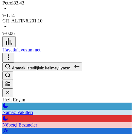
Petrol
83,43
%1.14
GR. ALTIN
6.201,10
%0.06
Hayatkılavuzum.net
Aramak istediğiniz kelimeyi yazın..
Hızlı Erişim
Namaz Vakitleri
Nöbetçi Eczaneler