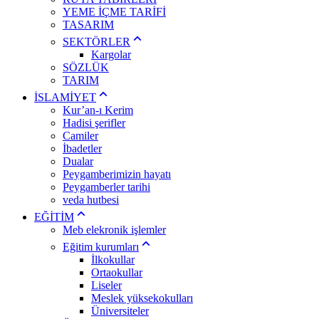
YEME İÇME TARİFİ
TASARIM
SEKTÖRLER
Kargolar
SÖZLÜK
TARIM
İSLAMİYET
Kur’an-ı Kerim
Hadisi şerifler
Camiler
İbadetler
Dualar
Peygamberimizin hayatı
Peygamberler tarihi
veda hutbesi
EĞİTİM
Meb elekronik işlemler
Eğitim kurumları
İlkokullar
Ortaokullar
Liseler
Meslek yüksekokulları
Üniversiteler