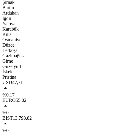
Şırnak
Bartın
Ardahan
Iğdır
Yalova
Karabük
Kilis
Osmaniye
Düzce
Lefkoşa
Gazimağusa
Girne
Güzelyurt
İskele
Pristina
USD
47,71
%0.17
EURO
55,02
%0
BIST
13.798,82
%0