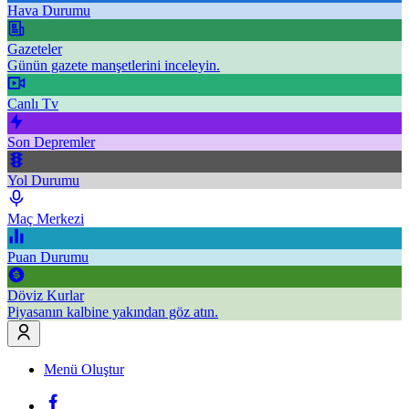
Hava Durumu
Gazeteler
Günün gazete manşetlerini inceleyin.
Canlı Tv
Son Depremler
Yol Durumu
Maç Merkezi
Puan Durumu
Döviz Kurlar
Piyasanın kalbine yakından göz atın.
Menü Oluştur