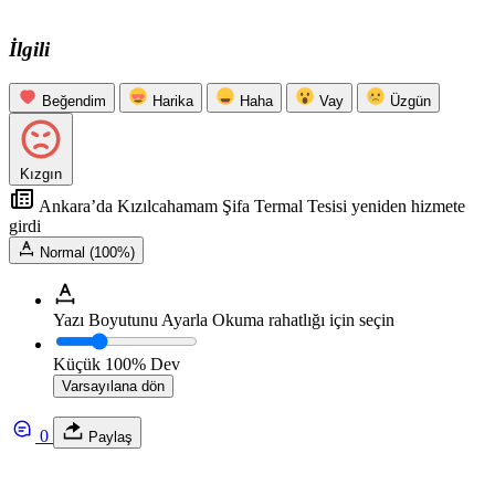
İlgili
Beğendim
Harika
Haha
Vay
Üzgün
Kızgın
Ankara’da Kızılcahamam Şifa Termal Tesisi yeniden hizmete
girdi
Normal (100%)
Yazı Boyutunu Ayarla
Okuma rahatlığı için seçin
Küçük
100%
Dev
Varsayılana dön
0
Paylaş