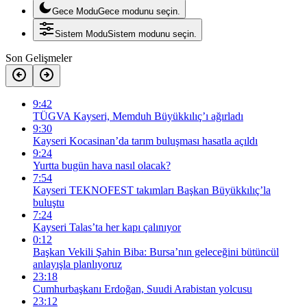
Gece Modu
Gece modunu seçin.
Sistem Modu
Sistem modunu seçin.
Son Gelişmeler
9:42
TÜGVA Kayseri, Memduh Büyükkılıç’ı ağırladı
9:30
Kayseri Kocasinan’da tarım buluşması hasatla açıldı
9:24
Yurtta bugün hava nasıl olacak?
7:54
Kayseri TEKNOFEST takımları Başkan Büyükkılıç’la
buluştu
7:24
Kayseri Talas’ta her kapı çalınıyor
0:12
Başkan Vekili Şahin Biba: Bursa’nın geleceğini bütüncül
anlayışla planlıyoruz
23:18
Cumhurbaşkanı Erdoğan, Suudi Arabistan yolcusu
23:12