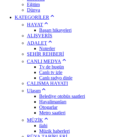
Eğitim
Dünya
KATEGORİLER
HAYAT
Başarı hikayeleri
ALIŞVERİŞ
ADALET
Noterler
ŞEHİR REHBERİ
CANLI MEDYA
Tv de bugün
Canlı tv izle
Canlı radyo dinle
ÇALIŞMA HAYATI
Ulaşım
Belediye otobüs saatleri
Havalimanları
Otogarlar
Metro saatleri
MÜZİK
ilahi
Müzik haberleri
RÜYA TABİRLERİ