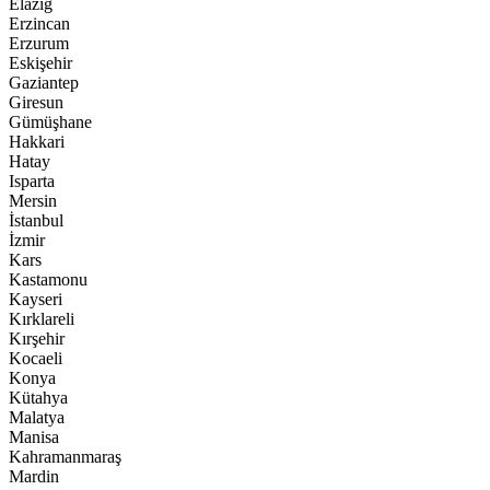
Elazığ
Erzincan
Erzurum
Eskişehir
Gaziantep
Giresun
Gümüşhane
Hakkari
Hatay
Isparta
Mersin
İstanbul
İzmir
Kars
Kastamonu
Kayseri
Kırklareli
Kırşehir
Kocaeli
Konya
Kütahya
Malatya
Manisa
Kahramanmaraş
Mardin