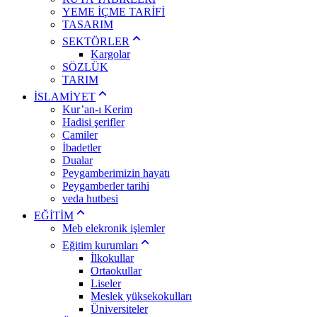
YEME İÇME TARİFİ
TASARIM
SEKTÖRLER
Kargolar
SÖZLÜK
TARIM
İSLAMİYET
Kur’an-ı Kerim
Hadisi şerifler
Camiler
İbadetler
Dualar
Peygamberimizin hayatı
Peygamberler tarihi
veda hutbesi
EĞİTİM
Meb elekronik işlemler
Eğitim kurumları
İlkokullar
Ortaokullar
Liseler
Meslek yüksekokulları
Üniversiteler