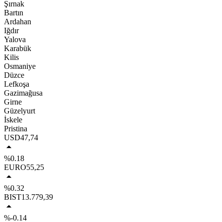
Şırnak
Bartın
Ardahan
Iğdır
Yalova
Karabük
Kilis
Osmaniye
Düzce
Lefkoşa
Gazimağusa
Girne
Güzelyurt
İskele
Pristina
USD
47,74
%0.18
EURO
55,25
%0.32
BIST
13.779,39
%-0.14