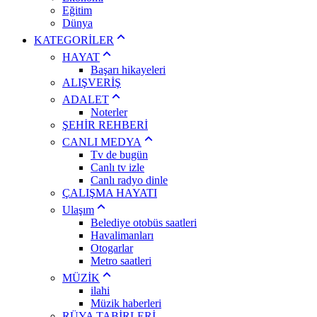
Eğitim
Dünya
KATEGORİLER
HAYAT
Başarı hikayeleri
ALIŞVERİŞ
ADALET
Noterler
ŞEHİR REHBERİ
CANLI MEDYA
Tv de bugün
Canlı tv izle
Canlı radyo dinle
ÇALIŞMA HAYATI
Ulaşım
Belediye otobüs saatleri
Havalimanları
Otogarlar
Metro saatleri
MÜZİK
ilahi
Müzik haberleri
RÜYA TABİRLERİ