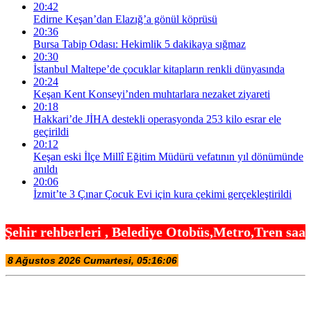
20:42
Edirne Keşan’dan Elazığ’a gönül köprüsü
20:36
Bursa Tabip Odası: Hekimlik 5 dakikaya sığmaz
20:30
İstanbul Maltepe’de çocuklar kitapların renkli dünyasında
20:24
Keşan Kent Konseyi’nden muhtarlara nezaket ziyareti
20:18
Hakkari’de JİHA destekli operasyonda 253 kilo esrar ele
geçirildi
20:12
Keşan eski İlçe Millî Eğitim Müdürü vefatının yıl dönümünde
anıldı
20:06
İzmit’te 3 Çınar Çocuk Evi için kura çekimi gerçekleştirildi
 Belediye Otobüs,Metro,Tren saatleri ,Hastaneler, 