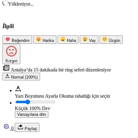
Yükleniyor...
İlgili
Beğendim
Harika
Haha
Vay
Üzgün
Kızgın
Antalya’da 15 dakikada bir ring seferi düzenleniyor
Normal (100%)
Yazı Boyutunu Ayarla
Okuma rahatlığı için seçin
Küçük
100%
Dev
Varsayılana dön
0
Paylaş