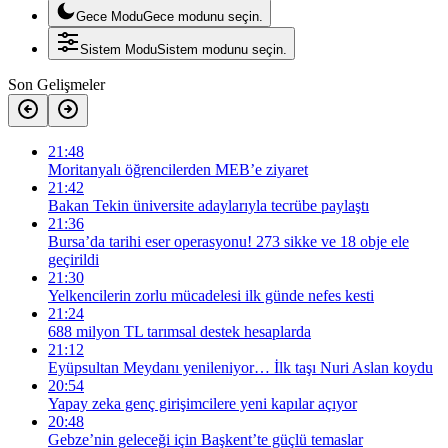
Gece Modu
Gece modunu seçin.
Sistem Modu
Sistem modunu seçin.
Son Gelişmeler
21:48
Moritanyalı öğrencilerden MEB’e ziyaret
21:42
Bakan Tekin üniversite adaylarıyla tecrübe paylaştı
21:36
Bursa’da tarihi eser operasyonu! 273 sikke ve 18 obje ele
geçirildi
21:30
Yelkencilerin zorlu mücadelesi ilk günde nefes kesti
21:24
688 milyon TL tarımsal destek hesaplarda
21:12
Eyüpsultan Meydanı yenileniyor… İlk taşı Nuri Aslan koydu
20:54
Yapay zeka genç girişimcilere yeni kapılar açıyor
20:48
Gebze’nin geleceği için Başkent’te güçlü temaslar