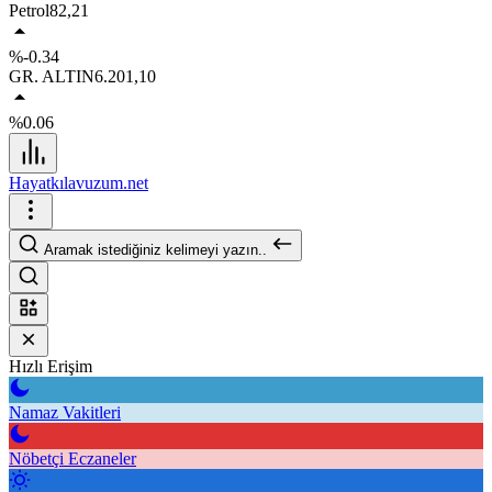
Petrol
82,21
%-0.34
GR. ALTIN
6.201,10
%0.06
Hayatkılavuzum.net
Aramak istediğiniz kelimeyi yazın..
Hızlı Erişim
Namaz Vakitleri
Nöbetçi Eczaneler