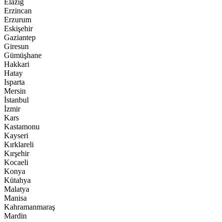
Elazığ
Erzincan
Erzurum
Eskişehir
Gaziantep
Giresun
Gümüşhane
Hakkari
Hatay
Isparta
Mersin
İstanbul
İzmir
Kars
Kastamonu
Kayseri
Kırklareli
Kırşehir
Kocaeli
Konya
Kütahya
Malatya
Manisa
Kahramanmaraş
Mardin