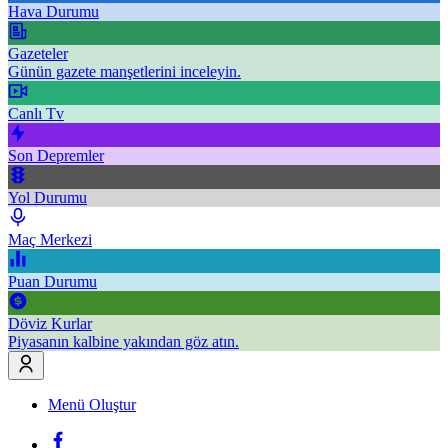
Hava Durumu
Gazeteler
Günün gazete manşetlerini inceleyin.
Canlı Tv
Son Depremler
Yol Durumu
Maç Merkezi
Puan Durumu
Döviz Kurlar
Piyasanın kalbine yakından göz atın.
Menü Oluştur